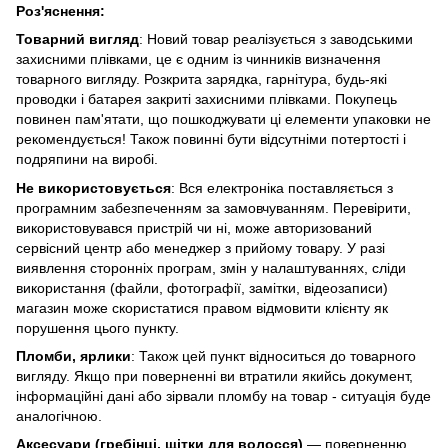
Роз'яснення:
Товарний вигляд
: Новий товар реалізується з заводськими
захисними плівками, це є одним із чинників визначення
товарного вигляду. Розкрита зарядка, гарнітура, будь-які
проводки і батарея закриті захисними плівками. Покупець
повинен пам'ятати, що пошкоджувати ці елементи упаковки не
рекомендується! Також повинні бути відсутніми потертості і
подряпини на виробі.
Не використовується
: Вся електроніка поставляється з
програмним забезпеченням за замовчуванням. Перевірити,
використовувався пристрій чи ні, може авторизований
сервісний центр або менеджер з прийому товару. У разі
виявлення сторонніх програм, змін у налаштуваннях, сліди
використання (файли, фотографії, замітки, відеозаписи)
магазин може скористатися правом відмовити клієнту як
порушення цього пункту.
Пломби, ярлики
: Також цей пункт відноситься до товарного
вигляду. Якщо при поверненні ви втратили якийсь документ,
інформаційні дані або зірвали пломбу на товар - ситуація буде
аналогічною.
Аксесуари (гребінці, щітки для волосся)
— поверненню