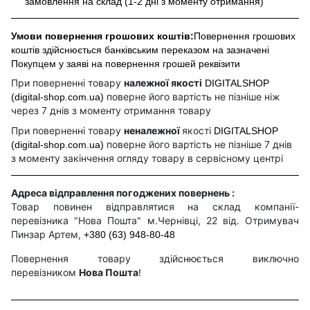
замовлення на склад (1-2 дні з моменту отримання)
Умови повернення грошових коштів:
Повернення грошових
коштів здійснюється банківським переказом на зазначені
Покупцем у заяві на повернення грошей реквізити
При поверненні товару
належної якості
DIGITALSHOP
поверне його вартість не пізніше ніж
(digital-shop.com.ua)
через 7 днів з моменту отримання товару
При поверненні товару
неналежної
якості
DIGITALSHOP
поверне його вартість не пізніше 7 днів
(digital-shop.com.ua)
з моменту закінчення огляду товару в сервісному центрі
Адреса відправлення погоджених повернень :
Товар повинен відправлятися на склад компанії-
перевізника "Нова Пошта" м.Чернівці, 22 від. Отримувач
Пинзар Артем,
+380 (63) 948-80-48
Повернення товару здійснюється виключно
перевізником
Нова Пошта
!