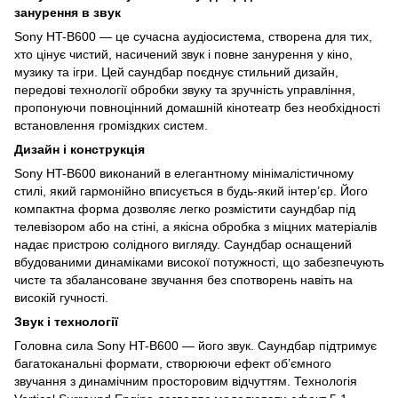
занурення в звук
Sony HT-B600 — це сучасна аудіосистема, створена для тих,
хто цінує чистий, насичений звук і повне занурення у кіно,
музику та ігри. Цей саундбар поєднує стильний дизайн,
передові технології обробки звуку та зручність управління,
пропонуючи повноцінний домашній кінотеатр без необхідності
встановлення громіздких систем.
Дизайн і конструкція
Sony HT-B600 виконаний в елегантному мінімалістичному
стилі, який гармонійно вписується в будь-який інтер’єр. Його
компактна форма дозволяє легко розмістити саундбар під
телевізором або на стіні, а якісна обробка з міцних матеріалів
надає пристрою солідного вигляду. Саундбар оснащений
вбудованими динаміками високої потужності, що забезпечують
чисте та збалансоване звучання без спотворень навіть на
високій гучності.
Звук і технології
Головна сила Sony HT-B600 — його звук. Саундбар підтримує
багатоканальні формати, створюючи ефект об’ємного
звучання з динамічним просторовим відчуттям. Технологія