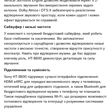
Vertical Surround Engine дозволяє моделювати ефект 5.1-
канального звучання без використання окремих задніх
колонок. Dolby Atmos і DTS:X забезпечують реалістичне
відтворення звукового простору, коли кожен шурхіт і кожен
ефект відчувається як справжній.
Сабвуфер і низькі частоти
У комплекті є потужний бездротовий сабвуфер, який робить
баси глибокими та насиченими. Він автоматично
синхронізується з саундбаром і дозволяє відтворювати низькі
частоти з високою точністю, створюючи відчуття присутності у
кінотеатрі. Навіть при відтворенні музики, де бас відіграє
ключову роль, HT-B600 демонструє деталізацію та силу
звучання.
Підключення та сумісність
Sony HT-B600 підтримує сучасні інтерфейси підключення:
HDMI eARC для передачі високоякісного звуку з телевізора,
оптичний вхід для цифрового з’єднання, а також Bluetooth для
бездротового відтворення музики з телефону чи планшета.
Також передбачена підтримка Wi-Fi, що розширює можливості
потокового відтворення та інтеграції з розумними системами
управління.