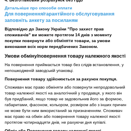
4. Безготівковий розрахунок без ПДВ
Детальніше про способи оплати
Для повернення/гарантійного обслуговування
заповніть анкету за посиланям
Відповідно до Закону України "Про захист прав
споживачів" ви можете протягом 14 днів з моменту
або обміняти
покупки повернути
товари, за умови
виконання всіх норм передбачених Законом.
Умови обміну/повернення товару
належного
якості
На повернення приймається товар без слідів встановлення, у
непошкодженій заводській упаковці.
Повернення товару здійснюється за рахунок покупця.
Споживач має право обміняти або повернути непродовольчий
товар належної якості на аналогічний у продавця, у якого він
був придбаний, якщо товар не задовольнив його за формою,
габаритами, фасоном, кольором, розміром або з інших причин
не може бути ним використаний за призначенням. Споживач
має право на обмін або повернення товару належної якості
протягом чотирнадцяти днів, не рахуючи дня купівлі.
Обмін або Повернення товару належної якості