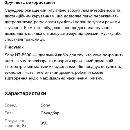
Зручність використання
Саундбар оснащений інтуїтивно зрозумілим інтерфейсом та
дистанційним керуванням, що дозволяє легко переключати
джерела звуку, регулювати гучність і налаштовувати режими
звучання. Крім того, вбудовані попередні налаштування
дозволяють швидко оптимізувати звук під фільми, музику або
спортивні трансляції.
Підсумок
Sony HT-B600 — ідеальний вибір для тих, хто хоче покращити
якість звуку телевізора та створити вражаючий домашній
кінотеатр із мінімальними зусиллями. Він поєднує потужність,
технологічність і елегантний дизайн, роблячи кожне
відтворення аудіо максимально насиченим і живим.
Характеристики
Бренд:
Sony
Тип:
Саундбар
Потужність
350
колонок, Вт: