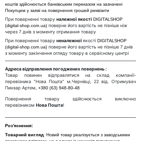
коштів здійснюється банківським переказом на зазначені
Покупцем у заяві на повернення грошей реквізити
При поверненні товару
належної якості
DIGITALSHOP
поверне його вартість не пізніше ніж
(digital-shop.com.ua)
через 7 днів з моменту отримання товару
При поверненні товару
неналежної
якості
DIGITALSHOP
поверне його вартість не пізніше 7 днів
(digital-shop.com.ua)
з моменту закінчення огляду товару в сервісному центрі
Адреса відправлення погоджених повернень :
Товар повинен відправлятися на склад компанії-
перевізника "Нова Пошта" м.Чернівці, 22 від. Отримувач
Пинзар Артем,
+380 (63) 948-80-48
Повернення товару здійснюється виключно
перевізником
Нова Пошта
!
Роз'яснення:
Товарний вигляд
: Новий товар реалізується з заводськими
захисними плівками, це є одним із чинників визначення