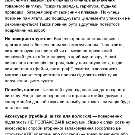
товарного вигляду. Розкрита зарядка, гарнітура, будь-які
проводки і батарея закриті захисними плівками. Покупець
повинен пам'ятати, що пошкоджувати ці елементи упаковки не
рекомендується! Також повинні бути відсутніми потертості і
подряпини на виробі.
Не використовується
: Вся електроніка поставляється з
програмним забезпеченням за замовчуванням. Перевірити,
використовувався пристрій чи ні, може авторизований
сервісний центр або менеджер з прийому товару. У разі
виявлення сторонніх програм, змін у налаштуваннях, сліди
використання (файли, фотографії, замітки, відеозаписи)
магазин може скористатися правом відмовити клієнту як
порушення цього пункту.
Пломби, ярлики
: Також цей пункт відноситься до товарного
вигляду. Якщо при поверненні ви втратили якийсь документ,
інформаційні дані або зірвали пломбу на товар - ситуація буде
аналогічною.
Аксесуари (гребінці, щітки для волосся)
— поверненню
підлягають НЕ РОЗПАКОВАНІ аксесуари. Якщо є сліди розтину
аксесуара і спроби вторинної запаковування (особливо це
або
стосується ПЕ упаковки або блістерів) — товар повернути