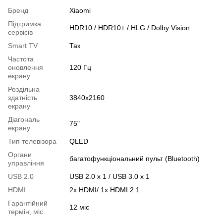
Бренд
Xiaomi
Підтримка
HDR10 / HDR10+ / HLG / Dolby Vision
сервісів
Smart TV
Так
Частота
оновлення
120 Гц
екрану
Роздільна
здатність
3840x2160
екрану
Діагональ
75"
екрану
Тип телевізора
QLED
Органи
багатофункціональний пульт (Bluetooth)
управління
USB 2.0
USB 2.0 х 1 / USB 3.0 х 1
HDMI
2x HDMI/ 1x HDMI 2.1
Гарантійний
12 міс
термін, міс.