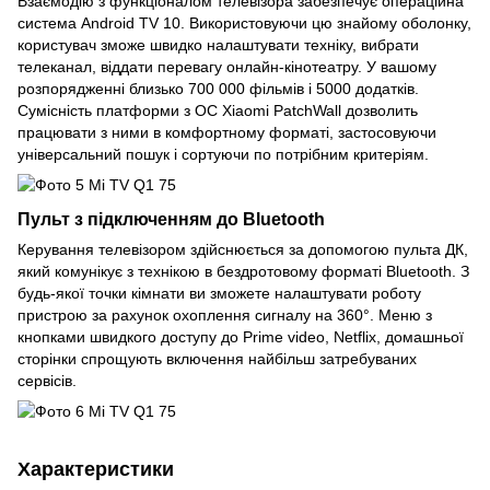
Взаємодію з функціоналом телевізора забезпечує операційна
система Android TV 10. Використовуючи цю знайому оболонку,
користувач зможе швидко налаштувати техніку, вибрати
телеканал, віддати перевагу онлайн-кінотеатру. У вашому
розпорядженні близько 700 000 фільмів і 5000 додатків.
Сумісність платформи з ОС Xiaomi PatchWall дозволить
працювати з ними в комфортному форматі, застосовуючи
універсальний пошук і сортуючи по потрібним критеріям.
Пульт з підключенням до Bluetooth
Керування телевізором здійснюється за допомогою пульта ДК,
який комунікує з технікою в бездротовому форматі Bluetooth. З
будь-якої точки кімнати ви зможете налаштувати роботу
пристрою за рахунок охоплення сигналу на 360°. Меню з
кнопками швидкого доступу до Prime video, Netflix, домашньої
сторінки спрощують включення найбільш затребуваних
сервісів.
Характеристики