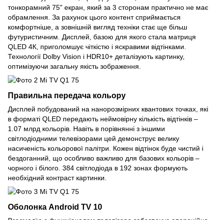
тонкорамний 75" екран, який за 3 сторонам практично не має
обрамлення. За рахунок цього контент сприймається
комфортніше, а зовнішній вигляд техніки стає ще більш
футуристичним. Дисплей, базою для якого стала матриця
QLED 4К, приголомшує чіткістю і яскравими відтінками.
Технології Dolby Vision і HDR10+ деталізують картинку,
оптимізуючи загальну якість зображення.
Правильна передача кольору
Дисплей побудований на нанорозмірних квантових точках, які
в форматі QLED передають неймовірну кількість відтінків –
1.07 млрд кольорів. Навіть в порівнянні з іншими
світлодіодними телевізорами цей демонструє велику
насиченість кольорової палітри. Кожен відтінок буде чистий і
бездоганний, що особливо важливо для базових кольорів –
чорного і білого. 384 світлодіода в 192 зонах формують
необхідний контраст картинки.
Оболонка Android TV 10