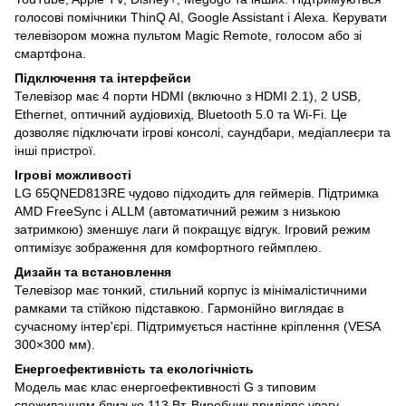
голосові помічники ThinQ AI, Google Assistant і Alexa. Керувати
телевізором можна пультом Magic Remote, голосом або зі
смартфона.
Підключення та інтерфейси
Телевізор має 4 порти HDMI (включно з HDMI 2.1), 2 USB,
Ethernet, оптичний аудіовихід, Bluetooth 5.0 та Wi-Fi. Це
дозволяє підключати ігрові консолі, саундбари, медіаплеєри та
інші пристрої.
Ігрові можливості
LG 65QNED813RE чудово підходить для геймерів. Підтримка
AMD FreeSync і ALLM (автоматичний режим з низькою
затримкою) зменшує лаги й покращує відгук. Ігровий режим
оптимізує зображення для комфортного геймплею.
Дизайн та встановлення
Телевізор має тонкий, стильний корпус із мінімалістичними
рамками та стійкою підставкою. Гармонійно виглядає в
сучасному інтер'єрі. Підтримується настінне кріплення (VESA
300×300 мм).
Енергоефективність та екологічність
Модель має клас енергоефективності G з типовим
споживанням близько 113 Вт. Виробник приділяє увагу