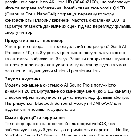
роздільною здатністю 4K Ultra HD (3840×2160), що забезпечує
чітке та яскраве зображення. Комбінована технологія QNED
(Quantum Dot + NanoCell) покращує передачу кольору,
контрастність і глибину картинки. Частота оновлення 100 Гц
гарантує плавність динамічних сцен під час перегляду фільмів,
спорту чи ігор.
Продуктивність і процесор
У центрі телевізора — інтелектуальний процесор α7 Gen5 AI
Processor 4K, який у режимі реального часу аналізує контент
та оптимізує зображення й звук. Завдяки алгоритмам штучного
інтелекту телевізор адаптує картинку до жанру відео та умов
освітлення, підвищуючи чіткість і реалістичність.
Звук та акустика
Модель оснащена системою AI Sound Pro з потужністю
динаміків 20 Вт. Віртуальне об’ємне звучання (до 5.1.2 каналів)
створює ефект присутності під час перегляду фільмів або гри.
Підтримується Bluetooth Surround Ready і HDMI eARC для
підключення зовнішніх аудіосистем.
Смарт-функції та керування
Телевізор працює на оновленій платформі webOS, яка
забезпечує швидкий доступ до стримінгових сервісів — Netflix,
YouTube, Apple TV, Disney+, Megogo та інших. Підтримуються