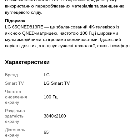
використанню перероблюваних матеріалів та зменшенню
вуглецевого сліду.
Підсумок
LG 65QNED813RE — це збалансований 4K-телевізор із
якісною QNED-матрицею, частотою 100 Гц і широкими
мультимедійними та ігровими можливостями. Ідеальний
варіант для тих, хто цінує сучасні технології, стиль і комфорт.
Характеристики
Бренд
LG
Smart TV
LG Smart TV
Частота
оновлення
100 Гц
екрану
Роздільна
здатність
3840x2160
екрану
Діагональ
65"
екрану