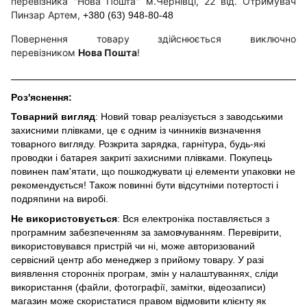
перевізника "Нова Пошта" м.Чернівці, 22 від. Отримувач
Пинзар Артем,
+380 (63) 948-80-48
Повернення товару здійснюється виключно
перевізником
Нова Пошта
!
Роз'яснення:
Товарний вигляд
: Новий товар реалізується з заводськими
захисними плівками, це є одним із чинників визначення
товарного вигляду. Розкрита зарядка, гарнітура, будь-які
проводки і батарея закриті захисними плівками. Покупець
повинен пам'ятати, що пошкоджувати ці елементи упаковки не
рекомендується! Також повинні бути відсутніми потертості і
подряпини на виробі.
Не використовується
: Вся електроніка поставляється з
програмним забезпеченням за замовчуванням. Перевірити,
використовувався пристрій чи ні, може авторизований
сервісний центр або менеджер з прийому товару. У разі
виявлення сторонніх програм, змін у налаштуваннях, сліди
використання (файли, фотографії, замітки, відеозаписи)
магазин може скористатися правом відмовити клієнту як