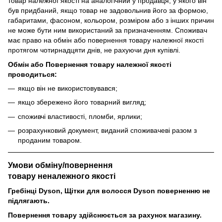
товар належної якості на аналогічний у продавця, у якого він
був придбаний, якщо товар не задовольнив його за формою,
габаритами, фасоном, кольором, розміром або з інших причин
не може бути ним використаний за призначенням. Споживач
має право на обмін або повернення товару належної якості
протягом чотирнадцяти днів, не рахуючи дня купівлі.
Обмін або Повернення товару належної якості
проводиться:
якщо він не використовувався;
якщо збережено його товарний вигляд;
споживчі властивості, пломби, ярлики;
розрахунковий документ, виданий споживачеві разом з
проданим товаром.
Умови обміну/повернення
товару
неналежного
якості
Гребінці Dyson, Щітки для волосся Dyson поверненню не
підлягають.
Повернення товару здійснюється за рахунок магазину.