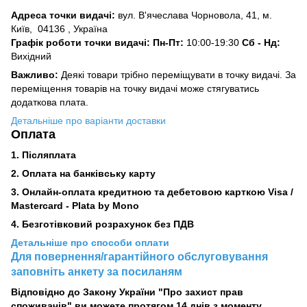
Адреса точки видачі:
вул. В'ячеслава Чорновола, 41, м.
Київ,
04136 , Україна
Графік роботи точки видачі: Пн-Пт:
10:00-19:30
Сб -
Нд:
Вихідний
Важливо:
Деякі товари трібно переміщувати в точку видачі. За
переміщення товарів на точку видачі може стягуватись
додаткова плата.
Детальніше про варіанти доставки
Оплата
1. Післяплата
2.
Оплата на банківську карту
3. Онлайн-оплата кредитною та дебетовою карткою Visa /
Mastercard - Plata by Mono
4. Безготівковий розрахунок без ПДВ
Детальніше про способи оплати
Для повернення/гарантійного обслуговування
заповніть анкету за посиланям
Відповідно до Закону України "Про захист прав
споживачів" ви можете протягом 14 днів з моменту