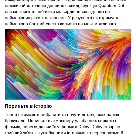
надзвичайно точною довжиною хвилі, функція Quantum Dot
дає можливість побачити мільярди нових відтінків на
неймовірних рівнях яскравості. У результаті ви отримуєте
неймовірно багатий спектр кольорів на межі можливого.
Пориньте в історію
Тепер ви зможете побачити та почути деталі, яких раніше
бракувало. Пориньте в атмосферу улюблених серіалів і
фільмів, переглядаючи їх у форматі Dolby. Dolby створює
глибший зв’язок з улюбленими історіями та персонажами й