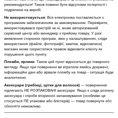
рекомендується! Також повинні бути відсутніми потертості і
подряпини на виробі.
Не використовується
: Вся електроніка поставляється з
програмним забезпеченням за замовчуванням. Перевірити,
використовувався пристрій чи ні, може авторизований
сервісний центр або менеджер з прийому товару. У разі
виявлення сторонніх програм, змін у налаштуваннях, сліди
використання (файли, фотографії, замітки, відеозаписи)
магазин може скористатися правом відмовити клієнту як
порушення цього пункту.
Пломби, ярлики
: Також цей пункт відноситься до товарного
вигляду. Якщо при поверненні ви втратили якийсь документ,
інформаційні дані або зірвали пломбу на товар - ситуація буде
аналогічною.
Аксесуари (гребінці, щітки для волосся)
— поверненню
підлягають НЕ РОЗПАКОВАНІ аксесуари. Якщо є сліди розтину
аксесуара і спроби вторинної запаковування (особливо це
або
стосується ПЕ упаковки або блістерів) — товар повернути
обміняти
неможливо.