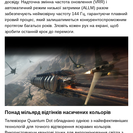
досвіду. Надточна змінна частота оновлення (VRR) і
автоматичний режим низької затримки (ALLM) разом
забезпечують неймовірну частоту 144 Гц, гарантуючи плавний
ігровий процес, який залишатиметься конкурентоспроможним
протягом багатьох років. Зловіть кожен рух на екрані, щоб
зробити останній крок до перемоги.
Понад мільярд відтінків насичених кольорів
Телевізори Quantum Dot обладнано однією з найефективніших
технологій для точного відтворення яскравих кольорів.
Використовуючи квантові точки для випромінювання світла з