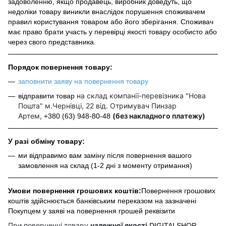
задоволенню, якщо продавець, виробник доведуть, що
недоліки товару виникли внаслідок порушення споживачем
правил користування товаром або його зберігання. Споживач
має право брати участь у перевірці якості товару особисто або
через свого представника.
Порядок повернення товару:
заповнити заяву на повернення товару
на склад компанії-перевізника "Нова
відправити товар
Пошта" м.Чернівці, 22 від. Отримувач Пинзар
Артем,
(без накладного платежу)
+380 (63) 948-80-48
У разі обміну товару:
ми відправимо вам заміну після повернення вашого
замовлення на склад (1-2 дні з моменту отримання)
Умови повернення грошових коштів:
Повернення грошових
коштів здійснюється банківським переказом на зазначені
Покупцем у заяві на повернення грошей реквізити
При поверненні товару
належної якості
DIGITALSHOP