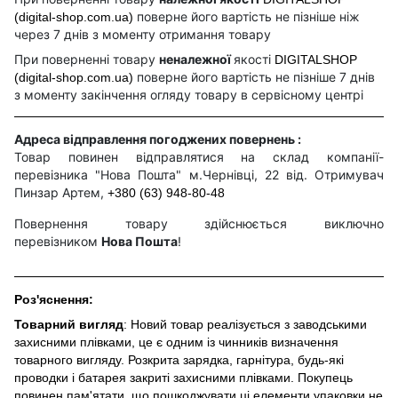
поверне його вартість не пізніше ніж
(digital-shop.com.ua)
через 7 днів з моменту отримання товару
При поверненні товару
неналежної
якості
DIGITALSHOP
поверне його вартість не пізніше 7 днів
(digital-shop.com.ua)
з моменту закінчення огляду товару в сервісному центрі
Адреса відправлення погоджених повернень :
Товар повинен відправлятися на склад компанії-
перевізника "Нова Пошта" м.Чернівці, 22 від. Отримувач
Пинзар Артем,
+380 (63) 948-80-48
Повернення товару здійснюється виключно
перевізником
Нова Пошта
!
Роз'яснення:
Товарний вигляд
: Новий товар реалізується з заводськими
захисними плівками, це є одним із чинників визначення
товарного вигляду. Розкрита зарядка, гарнітура, будь-які
проводки і батарея закриті захисними плівками. Покупець
повинен пам'ятати, що пошкоджувати ці елементи упаковки не