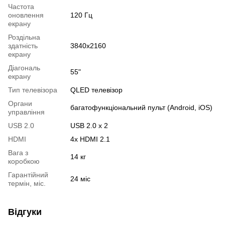
Частота
оновлення
120 Гц
екрану
Роздільна
здатність
3840x2160
екрану
Діагональ
55"
екрану
Тип телевізора
QLED телевізор
Органи
багатофункціональний пульт (Android, iOS)
управління
USB 2.0
USB 2.0 х 2
HDMI
4x HDMI 2.1
Вага з
14 кг
коробкою
Гарантійний
24 міс
термін, міс.
Відгуки