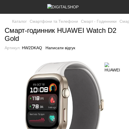
Каталог
Смартфони та Телефони
Смарт - Годинники
Смар
Смарт-годинник HUAWEI Watch D2
Gold
Артикул:
HW2DKAQ
Написати відгук