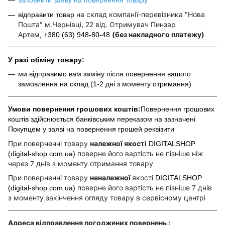
заповнити заяву на повернення товару
на склад компанії-перевізника "Нова
відправити товар
Пошта" м.Чернівці, 22 від. Отримувач Пинзар
Артем,
(без накладного платежу)
+380 (63) 948-80-48
У разі обміну товару:
ми відправимо вам заміну після повернення вашого
замовлення на склад (1-2 дні з моменту отримання)
Умови повернення грошових коштів:
Повернення грошових
коштів здійснюється банківським переказом на зазначені
Покупцем у заяві на повернення грошей реквізити
При поверненні товару
належної якості
DIGITALSHOP
поверне його вартість не пізніше ніж
(digital-shop.com.ua)
через 7 днів з моменту отримання товару
При поверненні товару
неналежної
якості
DIGITALSHOP
поверне його вартість не пізніше 7 днів
(digital-shop.com.ua)
з моменту закінчення огляду товару в сервісному центрі
Адреса відправлення погоджених повернень :