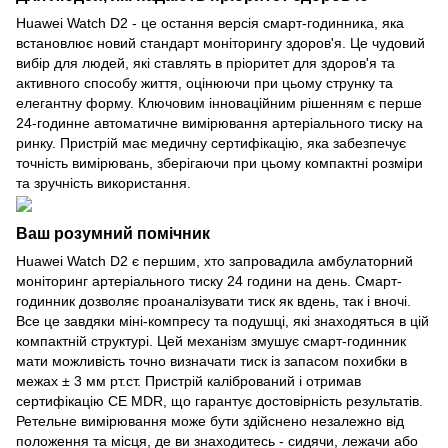
Huawei Watch D2 - це остання версія смарт-годинника, яка
встановлює новий стандарт моніторингу здоров'я. Це чудовий
вибір для людей, які ставлять в пріоритет для здоров'я та
активного способу життя, оцінюючи при цьому струнку та
елегантну форму. Ключовим інноваційним рішенням є перше
24-годинне автоматичне вимірювання артеріального тиску на
ринку. Пристрій має медичну сертифікацію, яка забезпечує
точність вимірювань, зберігаючи при цьому компактні розміри
та зручність використання.
Ваш розумний помічник
Huawei Watch D2 є першим, хто запровадила амбулаторний
моніторинг артеріального тиску 24 години на день. Смарт-
годинник дозволяє проаналізувати тиск як вдень, так і вночі.
Все це завдяки міні-компресу та подушці, які знаходяться в цій
компактній структурі. Цей механізм змушує смарт-годинник
мати можливість точно визначати тиск із запасом похибки в
межах ± 3 мм рт.ст. Пристрій калібрований і отримав
сертифікацію CE MDR, що гарантує достовірність результатів.
Ретельне вимірювання може бути здійснено незалежно від
положення та місця, де ви знаходитесь - сидячи, лежачи або