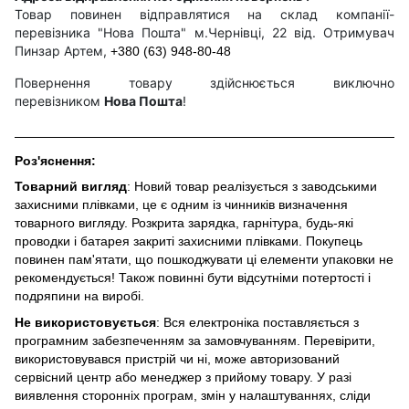
Товар повинен відправлятися на склад компанії-
перевізника "Нова Пошта" м.Чернівці, 22 від. Отримувач
Пинзар Артем,
+380 (63) 948-80-48
Повернення товару здійснюється виключно
перевізником
Нова Пошта
!
Роз'яснення:
Товарний вигляд
: Новий товар реалізується з заводськими
захисними плівками, це є одним із чинників визначення
товарного вигляду. Розкрита зарядка, гарнітура, будь-які
проводки і батарея закриті захисними плівками. Покупець
повинен пам'ятати, що пошкоджувати ці елементи упаковки не
рекомендується! Також повинні бути відсутніми потертості і
подряпини на виробі.
Не використовується
: Вся електроніка поставляється з
програмним забезпеченням за замовчуванням. Перевірити,
використовувався пристрій чи ні, може авторизований
сервісний центр або менеджер з прийому товару. У разі
виявлення сторонніх програм, змін у налаштуваннях, сліди