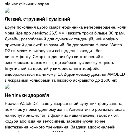
під час фізичних вправ.
Легкий, стрункий і сумісний
Друге покоління цього смарт -годинника неперевершене, коли
мова йде про легкість: 26,5 мм і важить трохи більше 30 грам.
Дизайн, розроблений для сучасних тенденцій, неймовірно
приємний для очей та зручний. За допомогою Huawei Watch
D2 ви можете виконувати всі щоденні заходи - без
дискомфорту. Смарт -годинник був виготовлений з
високоякісного алюмінію, що забезпечує високу міцність.
Інтуїтивний та простий у використанні інтерфейс
відображається на чіткому, 1,82-дюймовому дисплеї AMOLED
з яскравими кольорами та піковою яскравістю до 1500 ніт.
Не тільки здоров'я
Huawei Watch D2 - ваш універсальний супутник тренувань та
помічник у повсякденному житті. Автоматично розпізнає шість
найпопулярніших типів фізичних навантажень, таких як біг,
ходьба або їзда на велосипеді, забезпечуючи точне
відстеження кожного тренування. Завдяки вдосконаленій