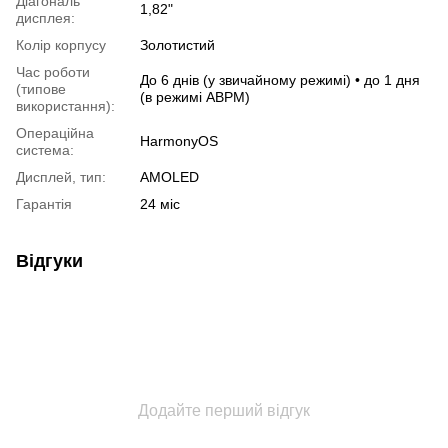
Діагональ
1,82"
дисплея:
Колір корпусу
Золотистий
Час роботи
До 6 днів (у звичайному режимі) • до 1 дня
(типове
(в режимі ABPM)
використання):
Операційна
HarmonyOS
система:
Дисплей, тип:
AMOLED
Гарантія
24 міс
Відгуки
Додайте перший відгук