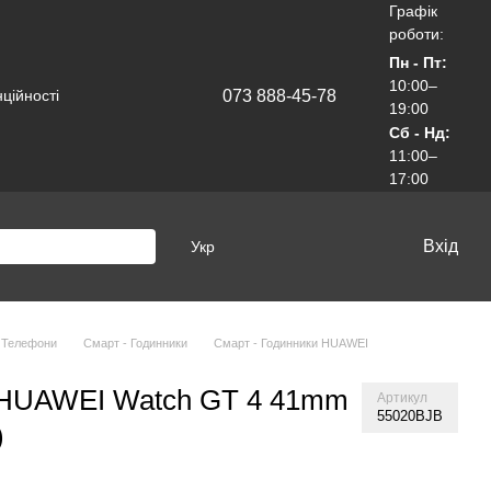
Графік
роботи:
Пн - Пт:
10:00–
073 888-45-78
ційності
19:00
Сб - Нд:
11:00–
17:00
Вхід
Укр
 Телефони
Смарт - Годинники
Смарт - Годинники HUAWEI
 HUAWEI Watch GT 4 41mm
Артикул
55020BJB
)