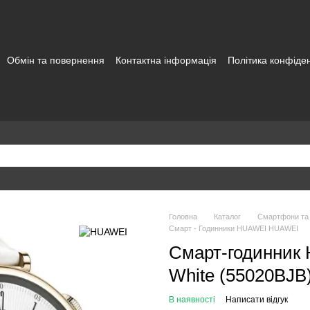
Обмін та повернення
Контактна інформація
Політика конфіден
а користувача
Головна
Каталог
Смартфони та
Смарт - Годинники HUAWEI HUAWEI
Смарт-годинник
White (55020BJB
В наявності
Написати відгук