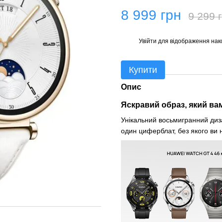
8 999 грн
9 299 
Увійти
для відображення нак
%
Купити
Опис
Яскравий образ, який ва
Унікальний восьмигранний диза
один циферблат, без якого ви 