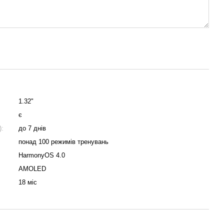
1.32"
є
):
до 7 днів
понад 100 режимів тренувань
HarmonyOS 4.0
AMOLED
18 міс