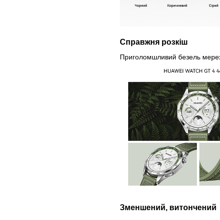
Справжня розкіш
Приголомшливий безель мерехти
Зменшений, витончений