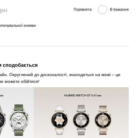
грн
Порівняти
В бажання
опичувальної знижки
м сподобається
йн. Округлений до досконалості, знаходиться на межі – це
не можете обійтися!