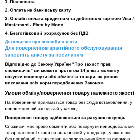
1. Післяплата
2.
Оплата на банківську карту
3. Онлайн-оплата кредитною та дебетовою карткою Visa /
Mastercard - Plata by Mono
4. Безготівковий розрахунок без ПДВ
Детальніше про способи оплати
Для повернення/гарантійного обслуговування
заповніть анкету за посиланям
Відповідно до Закону України "Про захист прав
споживачів" ви можете протягом 14 днів з моменту
або обміняти
покупки повернути
товари, за умови
виконання всіх норм передбачених Законом.
Умови обміну/повернення товару
належного
якості
На повернення приймається товар без слідів встановлення, у
непошкодженій заводській упаковці.
Повернення товару здійснюється за рахунок покупця.
Споживач має право обміняти або повернути непродовольчий
товар належної якості на аналогічний у продавця, у якого він
був придбаний, якщо товар не задовольнив його за формою,