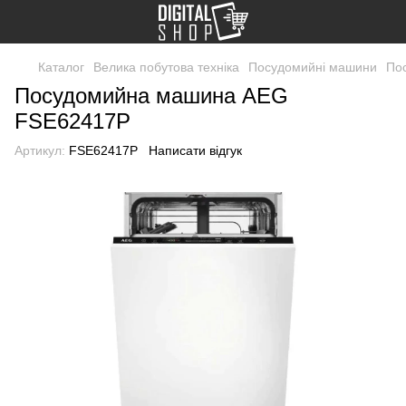
Каталог
Велика побутова техніка
Посудомийні машини
По
Посудомийна машина AEG
FSE62417P
Артикул:
FSE62417P
Написати відгук