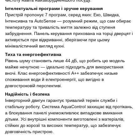
Інтелектуальні програми і зручне керування
Пристрій пропонує 7 програм, серед яких: Еко, Швидка,
Інтенсивна та AutoSense — розумний режим, що сам обирає
температуру та тривалість миття залежно від ступеня
забруднення. Панель керування прихована на торці дверцят і
активується при відкриванні, зберігаючи при цьому
мінімалістичний вигляд кухні.
Тиха та енергоефективна
Рівень шуму становить лише 44 дБ, що робить цю модель
майже нечутною — ідеально підходить для використання
вночі. Клас енергоефективності A++ забезпечує низьке
споживання води й електроенергії, що вигідно в
довгостроковій перспективі.
Надійність і безпека
Інверторний двигун гарантує тривалий термін служби і
стабільну роботу. Система AquaControl захищає від протікань,
а блокування панелі унеможливлює випадкове вмикання
дітьми. Усі внутрішні компоненти виготовлені з матеріалів,
стійких до корозії та високих температур, що забезпечує
довговічність пристрою.