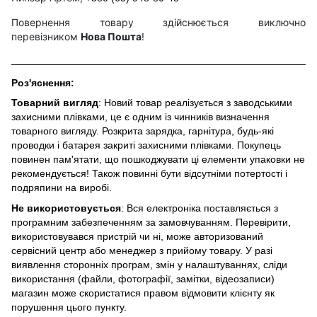
Повернення товару здійснюється виключно
перевізником
Нова Пошта
!
Роз'яснення:
Товарний вигляд
: Новий товар реалізується з заводськими
захисними плівками, це є одним із чинників визначення
товарного вигляду. Розкрита зарядка, гарнітура, будь-які
проводки і батарея закриті захисними плівками. Покупець
повинен пам'ятати, що пошкоджувати ці елементи упаковки не
рекомендується! Також повинні бути відсутніми потертості і
подряпини на виробі.
Не використовується
: Вся електроніка поставляється з
програмним забезпеченням за замовчуванням. Перевірити,
використовувався пристрій чи ні, може авторизований
сервісний центр або менеджер з прийому товару. У разі
виявлення сторонніх програм, змін у налаштуваннях, сліди
використання (файли, фотографії, замітки, відеозаписи)
магазин може скористатися правом відмовити клієнту як
порушення цього пункту.