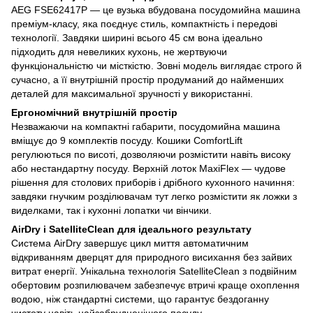
AEG FSE62417P — це вузька вбудована посудомийна машина
преміум-класу, яка поєднує стиль, компактність і передові
технології. Завдяки ширині всього 45 см вона ідеально
підходить для невеликих кухонь, не жертвуючи
функціональністю чи місткістю. Зовні модель виглядає строго й
сучасно, а її внутрішній простір продуманий до найменших
деталей для максимальної зручності у використанні.
Ергономічний внутрішній простір
Незважаючи на компактні габарити, посудомийна машина
вміщує до 9 комплектів посуду. Кошики ComfortLift
регулюються по висоті, дозволяючи розмістити навіть високу
або нестандартну посуду. Верхній лоток MaxiFlex — чудове
рішення для столових приборів і дрібного кухонного начиння:
завдяки гнучким розділювачам тут легко розмістити як ложки з
виделками, так і кухонні лопатки чи вінчики.
AirDry і SatelliteClean для ідеального результату
Система AirDry завершує цикл миття автоматичним
відкриванням дверцят для природного висихання без зайвих
витрат енергії. Унікальна технологія SatelliteClean з подвійним
обертовим розпилювачем забезпечує втричі краще охоплення
водою, ніж стандартні системи, що гарантує бездоганну
чистоту навіть найзабрудненішого посуду.