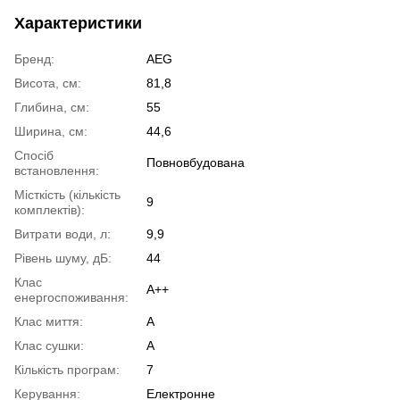
Характеристики
Бренд:
AEG
Висота, см:
81,8
Глибина, см:
55
Ширина, см:
44,6
Спосіб
Повновбудована
встановлення:
Місткість (кількість
9
комплектів):
Витрати води, л:
9,9
Рівень шуму, дБ:
44
Клас
А++
енергоспоживання:
Клас миття:
A
Клас сушки:
A
Кількість програм:
7
Керування:
Електронне