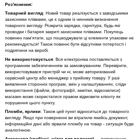
Роз'яснення:
Товарний вигляд
: Новий товар реалізується з заводськими
захисними плівками, це є одним із чинників визначення
товарного вигляду. Розкрита зарядка, гарнітура, будь-які
проводки і батарея закриті захисними плівками. Покупець
повинен пам'ятати, що пошкоджувати ці елементи упаковки не
рекомендується! Також повинні бути відсутніми потертості і
подряпини на виробі.
Не використовується
: Вся електроніка поставляється з
програмним забезпеченням за замовчуванням. Перевірити,
використовувався пристрій чи ні, може авторизований
сервісний центр або менеджер з прийому товару. У разі
виявлення сторонніх програм, змін у налаштуваннях, сліди
використання (файли, фотографії, замітки, відеозаписи)
магазин може скористатися правом відмовити клієнту як
порушення цього пункту.
Пломби, ярлики
: Також цей пункт відноситься до товарного
вигляду. Якщо при поверненні ви втратили якийсь документ,
інформаційні дані або зірвали пломбу на товар - ситуація буде
аналогічною.
Аксесуари (гребінці, щітки для волосся)
— поверненню