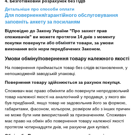
4. Безготівковий розрахунок без ПДВ
Детальніше про способи оплати
Для повернення/гарантійного обслуговування
заповніть анкету за посиланям
Відповідно до Закону України "Про захист прав
споживачів" ви можете протягом 14 днів з моменту
або обміняти
покупки повернути
товари, за умови
виконання всіх норм передбачених Законом.
Умови обміну/повернення товару
належного
якості
На повернення приймається товар без слідів встановлення, у
непошкодженій заводській упаковці.
Повернення товару здійснюється за рахунок покупця.
Споживач має право обміняти або повернути непродовольчий
товар належної якості на аналогічний у продавця, у якого він
був придбаний, якщо товар не задовольнив його за формою,
габаритами, фасоном, кольором, розміром або з інших причин
не може бути ним використаний за призначенням. Споживач
має право на обмін або повернення товару належної якості
протягом чотирнадцяти днів, не рахуючи дня купівлі.