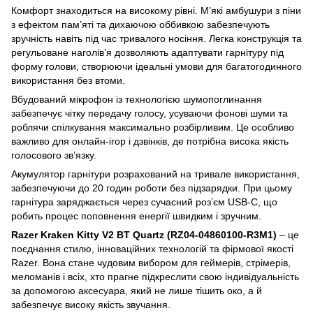
Комфорт знаходиться на високому рівні. М’які амбушури з піни
з ефектом пам’яті та дихаючою оббивкою забезпечують
зручність навіть під час тривалого носіння. Легка конструкція та
регульоване наголів’я дозволяють адаптувати гарнітуру під
форму голови, створюючи ідеальні умови для багатогодинного
використання без втоми.
Вбудований мікрофон із технологією шумопоглинання
забезпечує чітку передачу голосу, усуваючи фонові шуми та
роблячи спілкування максимально розбірливим. Це особливо
важливо для онлайн-ігор і дзвінків, де потрібна висока якість
голосового зв’язку.
Акумулятор гарнітури розрахований на тривале використання,
забезпечуючи до 20 годин роботи без підзарядки. При цьому
гарнітура заряджається через сучасний роз’єм USB-C, що
робить процес поповнення енергії швидким і зручним.
Razer Kraken Kitty V2 BT Quartz (RZ04-04860100-R3M1)
– це
поєднання стилю, інноваційних технологій та фірмової якості
Razer. Вона стане чудовим вибором для геймерів, стрімерів,
меломанів і всіх, хто прагне підкреслити свою індивідуальність
за допомогою аксесуара, який не лише тішить око, а й
забезпечує високу якість звучання.