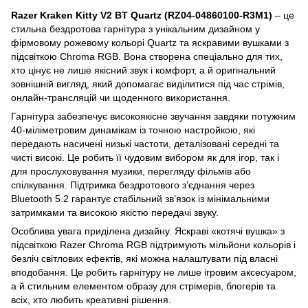
Razer Kraken Kitty V2 BT Quartz (RZ04-04860100-R3M1)
– це
стильна бездротова гарнітура з унікальним дизайном у
фірмовому рожевому кольорі Quartz та яскравими вушками з
підсвіткою Chroma RGB. Вона створена спеціально для тих,
хто цінує не лише якісний звук і комфорт, а й оригінальний
зовнішній вигляд, який допомагає виділитися під час стрімів,
онлайн-трансляцій чи щоденного використання.
Гарнітура забезпечує високоякісне звучання завдяки потужним
40-міліметровим динамікам із точною настройкою, які
передають насичені низькі частоти, деталізовані середні та
чисті високі. Це робить її чудовим вибором як для ігор, так і
для прослуховування музики, перегляду фільмів або
спілкування. Підтримка бездротового з’єднання через
Bluetooth 5.2 гарантує стабільний зв’язок із мінімальними
затримками та високою якістю передачі звуку.
Особлива увага приділена дизайну. Яскраві «котячі вушка» з
підсвіткою Razer Chroma RGB підтримують мільйони кольорів і
безліч світлових ефектів, які можна налаштувати під власні
вподобання. Це робить гарнітуру не лише ігровим аксесуаром,
а й стильним елементом образу для стрімерів, блогерів та
всіх, хто любить креативні рішення.