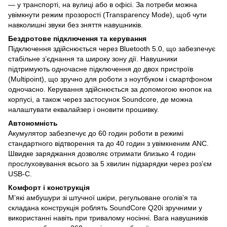
— у транспорті, на вулиці або в офісі. За потреби можна
увімкнути режим прозорості (Transparency Mode), щоб чути
навколишні звуки без зняття навушників.
Бездротове підключення та керування
Підключення здійснюється через Bluetooth 5.0, що забезпечує
стабільне з’єднання та широку зону дії. Навушники
підтримують одночасне підключення до двох пристроїв
(Multipoint), що зручно для роботи з ноутбуком і смартфоном
одночасно. Керування здійснюється за допомогою кнопок на
корпусі, а також через застосунок Soundcore, де можна
налаштувати еквалайзер і оновити прошивку.
Автономність
Акумулятор забезпечує до 60 годин роботи в режимі
стандартного відтворення та до 40 годин з увімкненим ANC.
Швидке заряджання дозволяє отримати близько 4 годин
прослуховування всього за 5 хвилин підзарядки через розʼєм
USB-C.
Комфорт і конструкція
М’які амбушури зі штучної шкіри, регульоване оголів’я та
складана конструкція роблять SoundCore Q20i зручними у
використанні навіть при тривалому носінні. Вага навушників