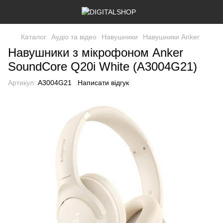
Каталог
Аудіо та відео
Навушники
Навушники Anker
Навушники з мікрофоном Anker
SoundCore Q20i White (A3004G21)
Артикул:
A3004G21
Написати відгук