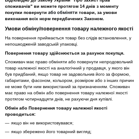
Відповідно до Закону України "Про захист прав
споживачів" ви можете протягом 14 днів з моменту
або обміняти
покупки повернути
товари, за умови
виконання всіх норм передбачених Законом.
Умови обміну/повернення товару
належного
якості
На повернення приймається товар без слідів встановлення, у
непошкодженій заводській упаковці.
Повернення товару здійснюється за рахунок покупця.
Споживач має право обміняти або повернути непродовольчий
товар належної якості на аналогічний у продавця, у якого він
був придбаний, якщо товар не задовольнив його за формою,
габаритами, фасоном, кольором, розміром або з інших причин
не може бути ним використаний за призначенням. Споживач
має право на обмін або повернення товару належної якості
протягом чотирнадцяти днів, не рахуючи дня купівлі.
Обмін або Повернення товару належної якості
проводиться:
якщо він не використовувався;
якщо збережено його товарний вигляд;