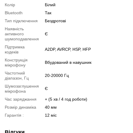
Колір
Білий
Bluetooth
Так
Тип підключення
Бездротові
Наявність
активного
Є
шумоподавлення
Підтримка
A2DP, AVRCP, HSP, HFP
кодеків
Конструкція
Вбудований в навушник
мікрофону
Частотний
20-20000 Гц
діапазон, Гц
Шумозаглушення
Є
мікрофона
Час заряджання
+ (5 хв / 4 год роботи)
Розмір динаміка
40 мм
Гарантія :
12 міс
Відгуки