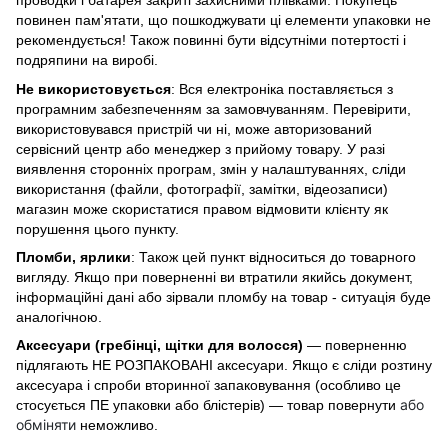
проводки і батарея закриті захисними плівками. Покупець
повинен пам'ятати, що пошкоджувати ці елементи упаковки не
рекомендується! Також повинні бути відсутніми потертості і
подряпини на виробі.
Не використовується
: Вся електроніка поставляється з
програмним забезпеченням за замовчуванням. Перевірити,
використовувався пристрій чи ні, може авторизований
сервісний центр або менеджер з прийому товару. У разі
виявлення сторонніх програм, змін у налаштуваннях, сліди
використання (файли, фотографії, замітки, відеозаписи)
магазин може скористатися правом відмовити клієнту як
порушення цього пункту.
Пломби, ярлики
: Також цей пункт відноситься до товарного
вигляду. Якщо при поверненні ви втратили якийсь документ,
інформаційні дані або зірвали пломбу на товар - ситуація буде
аналогічною.
Аксесуари (гребінці, щітки для волосся)
— поверненню
підлягають НЕ РОЗПАКОВАНІ аксесуари. Якщо є сліди розтину
аксесуара і спроби вторинної запаковування (особливо це
або
стосується ПЕ упаковки або блістерів) — товар повернути
обміняти
неможливо.