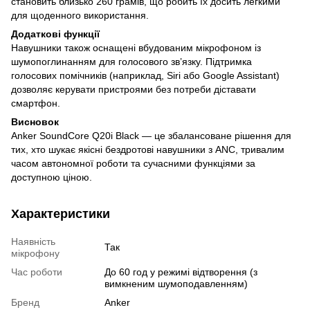
становить близько 260 грамів, що робить їх досить легкими
для щоденного використання.
Додаткові функції
Навушники також оснащені вбудованим мікрофоном із
шумопоглинанням для голосового зв’язку. Підтримка
голосових помічників (наприклад, Siri або Google Assistant)
дозволяє керувати пристроями без потреби діставати
смартфон.
Висновок
Anker SoundCore Q20i Black — це збалансоване рішення для
тих, хто шукає якісні бездротові навушники з ANC, тривалим
часом автономної роботи та сучасними функціями за
доступною ціною.
Характеристики
Наявність
Так
мікрофону
Час роботи
До 60 год у режимі відтворення (з
вимкненим шумоподавленням)
Бренд
Anker