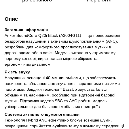
Опис
Загальна інформація
Anker SoundCore Q20i Black (A3004G11) — це повнорозмірні
бездротові навушники з активним шумопоглинанням (ANC),
розроблені для комфортного прослуховування музики в
дорозі, вдома або в офісі. Модель виконана у стриманому
чорному кольорі, вирізняється міцною збіркою та
ергономічним дизайном.
Якість звуку
Навушники оснащені 40-мм динаміками, що забезпечують
насичене та збалансоване звучання з вираженими низькими
частотами. Завдяки технології BassUp звук стає більш
об’ємним та насиченим, особливо при відтворенні басової
музики. Підтримка кодеків SBC та AAC робить модель
універсальною для більшості мобільних пристроїв.
Система активного шумопоглинання
Технологія Hybrid ANC ефективно блокує зовнішні шуми,
покращуючи сприйняття аудіоконтенту в шумному середовищі