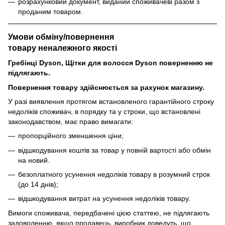
розрахунковий документ, виданий споживачеві разом з
проданим товаром.
Умови обміну/повернення
товару
неналежного
якості
Гребінці Dyson, Щітки для волосся Dyson поверненню не
підлягають.
Повернення товару здійснюється за рахунок магазину.
У разі виявлення протягом встановленого гарантійного строку
недоліків споживач, в порядку та у строки, що встановлені
законодавством, має право вимагати:
пропорційного зменшення ціни;
відшкодування коштів за товар у повній вартості або обмін
на новий.
безоплатного усунення недоліків товару в розумний строк
(до 14 днів);
відшкодування витрат на усунення недоліків товару.
Вимоги споживача, передбачені цією статтею, не підлягають
задоволенню, якщо продавець, виробник доведуть, що