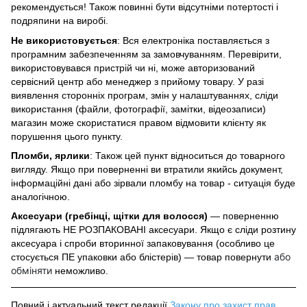
рекомендується! Також повинні бути відсутніми потертості і
подряпини на виробі.
Не використовується
: Вся електроніка поставляється з
програмним забезпеченням за замовчуванням. Перевірити,
використовувався пристрій чи ні, може авторизований
сервісний центр або менеджер з прийому товару. У разі
виявлення сторонніх програм, змін у налаштуваннях, сліди
використання (файли, фотографії, замітки, відеозаписи)
магазин може скористатися правом відмовити клієнту як
порушення цього пункту.
Пломби, ярлики
: Також цей пункт відноситься до товарного
вигляду. Якщо при поверненні ви втратили якийсь документ,
інформаційні дані або зірвали пломбу на товар - ситуація буде
аналогічною.
Аксесуари (гребінці, щітки для волосся)
— поверненню
підлягають НЕ РОЗПАКОВАНІ аксесуари. Якщо є сліди розтину
аксесуара і спроби вторинної запаковування (особливо це
або
стосується ПЕ упаковки або блістерів) — товар повернути
обміняти
неможливо.
Повний і актуальний текст редакції
Закону про захист прав