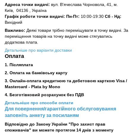
Адреса точки видачі:
вул. В'ячеслава Чорновола, 41, м.
Київ,
04136 , Україна
Графік роботи точки видачі: Пн-Пт:
10:00-19:30
Сб -
Нд:
Вихідний
Важливо:
Деякі товари трібно переміщувати в точку видачі. За
переміщення товарів на точку видачі може стягуватись
додаткова плата.
Детальніше про варіанти доставки
Оплата
1. Післяплата
2.
Оплата на банківську карту
3. Онлайн-оплата кредитною та дебетовою карткою Visa /
Mastercard - Plata by Mono
4. Безготівковий розрахунок без ПДВ
Детальніше про способи оплати
Для повернення/гарантійного обслуговування
заповніть анкету за посиланям
Відповідно до Закону України "Про захист прав
споживачів" ви можете протягом 14 днів з моменту