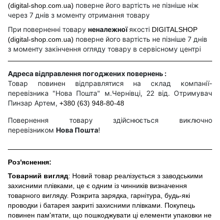
поверне його вартість не пізніше ніж
(digital-shop.com.ua)
через 7 днів з моменту отримання товару
При поверненні товару
неналежної
якості
DIGITALSHOP
поверне його вартість не пізніше 7 днів
(digital-shop.com.ua)
з моменту закінчення огляду товару в сервісному центрі
Адреса відправлення погоджених повернень :
Товар повинен відправлятися на склад компанії-
перевізника "Нова Пошта" м.Чернівці, 22 від. Отримувач
Пинзар Артем,
+380 (63) 948-80-48
Повернення товару здійснюється виключно
перевізником
Нова Пошта
!
Роз'яснення:
Товарний вигляд
: Новий товар реалізується з заводськими
захисними плівками, це є одним із чинників визначення
товарного вигляду. Розкрита зарядка, гарнітура, будь-які
проводки і батарея закриті захисними плівками. Покупець
повинен пам'ятати, що пошкоджувати ці елементи упаковки не