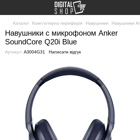
Каталог
Комп'ютерна переферія
Навушники
Навушники A
Навушники с микрофоном Anker
SoundCore Q20i Blue
Артикул:
A3004G31
Написати відгук