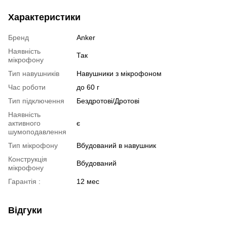
Характеристики
Бренд
Anker
Наявність
Так
мікрофону
Тип навушників
Навушники з мікрофоном
Час роботи
до 60 г
Тип підключення
Бездротові/Дротові
Наявність
активного
є
шумоподавлення
Тип мікрофону
Вбудований в навушник
Конструкція
Вбудований
мікрофону
Гарантія :
12 мес
Відгуки