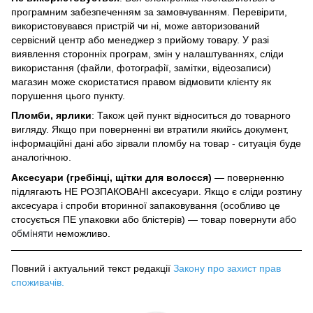
програмним забезпеченням за замовчуванням. Перевірити,
використовувався пристрій чи ні, може авторизований
сервісний центр або менеджер з прийому товару. У разі
виявлення сторонніх програм, змін у налаштуваннях, сліди
використання (файли, фотографії, замітки, відеозаписи)
магазин може скористатися правом відмовити клієнту як
порушення цього пункту.
Пломби, ярлики
: Також цей пункт відноситься до товарного
вигляду. Якщо при поверненні ви втратили якийсь документ,
інформаційні дані або зірвали пломбу на товар - ситуація буде
аналогічною.
Аксесуари (гребінці, щітки для волосся)
— поверненню
підлягають НЕ РОЗПАКОВАНІ аксесуари. Якщо є сліди розтину
аксесуара і спроби вторинної запаковування (особливо це
або
стосується ПЕ упаковки або блістерів) — товар повернути
обміняти
неможливо.
Повний і актуальний текст редакції
Закону про захист прав
споживачів
.