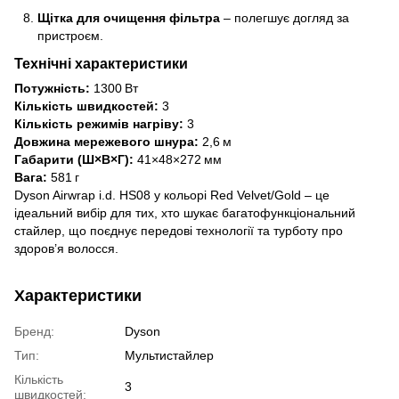
Щітка для очищення фільтра
– полегшує догляд за
пристроєм.
Технічні характеристики
Потужність:
1300 Вт
Кількість швидкостей:
3
Кількість режимів нагріву:
3
Довжина мережевого шнура:
2,6 м
Габарити (Ш×В×Г):
41×48×272 мм
Вага:
581 г
Dyson Airwrap i.d. HS08 у кольорі Red Velvet/Gold – це
ідеальний вибір для тих, хто шукає багатофункціональний
стайлер, що поєднує передові технології та турботу про
здоров’я волосся.
Характеристики
Бренд:
Dyson
Тип:
Мультистайлер
Кількість
3
швидкостей: