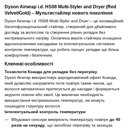
Dyson Airwrap i.d. HS08 Multi-Styler and Dryer (Red
Velvet/Gold) – Мультистайлер нового покоління
Dyson Airwrap i.d. HS08 Multi-Styler and Dryer – це інноваційний
багатофункціональний стайлер, створений для дбайливого
догляду за волоссям та створення різних укладок без
екстремального нагріву. Оновлена версія стайлера оснащена
вдосконаленими насадками та інтелектуальною системою
контролю температури, що робить процес укладки ще більш
комфортним і безпечним.
Ключові особливості
Технологія Коанда для укладки без перегріву
Dyson Airwrap використовує аеродинамічний ефект Коанда,
який дозволяє направляти потік повітря таким чином, що
волосся автоматично притягується до насадки і формуються
акуратні локони або хвилі. Це виключає необхідність
використання екстремальних температур, які можуть
пошкодити структуру волосся.
Інтелектуальний контроль температури
Вбудовані сенсори вимірюють температуру повітря
до 40
разів на секунду
, що запобігає перегріву та захищає