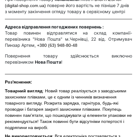
поверне його вартість не пізніше 7 днів
(digital-shop.com.ua)
з моменту закінчення огляду товару в сервісному центрі
Адреса відправлення погоджених повернень :
Товар повинен відправлятися на склад компанії-
перевізника "Нова Пошта" м.Чернівці, 22 від. Отримувач
Пинзар Артем,
+380 (63) 948-80-48
Повернення товару здійснюється виключно
перевізником
Нова Пошта
!
Роз'яснення:
Товарний вигляд
: Новий товар реалізується з заводськими
захисними плівками, це є одним із чинників визначення
товарного вигляду. Розкрита зарядка, гарнітура, будь-які
проводки і батарея закриті захисними плівками. Покупець
повинен пам'ятати, що пошкоджувати ці елементи упаковки не
рекомендується! Також повинні бути відсутніми потертості і
подряпини на виробі.
Не використовується
: Вся електроніка поставляється з