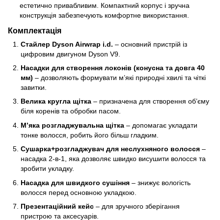
естетично привабливим. Компактний корпус і зручна
конструкція забезпечують комфортне використання.
Комплектація
Стайлер Dyson Airwrap i.d.
– основний пристрій із
цифровим двигуном Dyson V9.
Насадки для створення локонів (конусна та довга 40
мм)
– дозволяють формувати м’які природні хвилі та чіткі
завитки.
Велика кругла щітка
– призначена для створення об’єму
біля коренів та обробки пасом.
М’яка розгладжувальна щітка
– допомагає укладати
тонке волосся, робить його більш гладким.
Сушарка+розгладжувач для неслухняного волосся
–
насадка 2-в-1, яка дозволяє швидко висушити волосся та
зробити укладку.
Насадка для швидкого сушіння
– знижує вологість
волосся перед основною укладкою.
Презентаційний кейс
– для зручного зберігання
пристрою та аксесуарів.