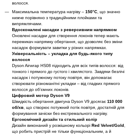
волосся.
Максимальна температура нагріву –
150°C
, що значно
нижче порівняно з традиційними плойками та
випрямлячами.
Вдосконалені насадки з реверсивним напрямком
Оновлені насадки для створення локонів тепер мають
перемикач напрямку обертання, що дозволяє без зміни
насадок формувати завитки у різних напрямках.
Універсальність – укладка для будь-якого типу
волосся
Dyson Airwrap HS08 підходить для всіх типів волосся: від
тонкого і прямого до густого і хвилястого. Завдяки безлічі
насадок і потужному потоку повітря, він допомагає
створювати різноманітні укладки – від гладких прямого
волосся до об’ємних локонів.
Цифровий мотор Dyson V9
Швидкість обертання двигуна Dyson V9 досягає
110 000
об/хв
, що створює потужний потік повітря, достатній для
формування зачіски без екстремального нагріву.
Ергономічний дизайн та стильний колір
Дизайн виконаний у розкішному кольорі
Red Velvet/Gold
,
що робить пристрій не тільки функціональним, а й