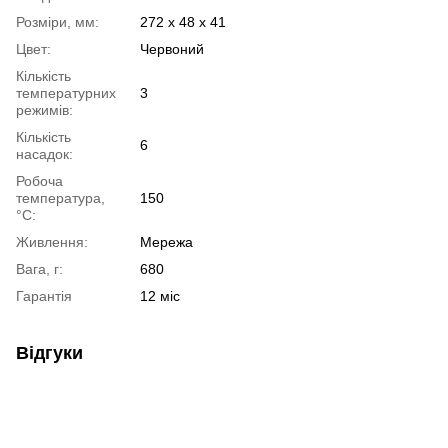
Розміри, мм:
272 х 48 х 41
Цвет:
Червоний
Кількість
температурних
3
режимів:
Кількість
6
насадок:
Робоча
температура,
150
°C:
Живлення:
Мережа
Вага, г:
680
Гарантія
12 міс
Відгуки