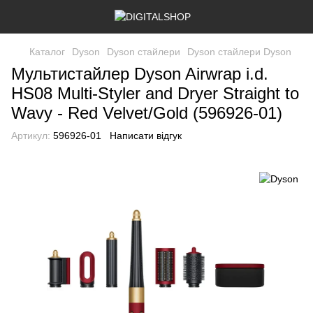
Каталог
Dyson
Dyson стайлери
Dyson стайлери Dyson
Мультистайлер Dyson Airwrap i.d.
HS08 Multi-Styler and Dryer Straight to
Wavy - Red Velvet/Gold (596926-01)
Артикул:
596926-01
Написати відгук