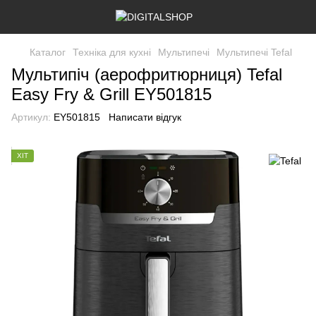
Каталог
Техніка для кухні
Мультипечі
Мультипечі Tefal
Мультипіч (аерофритюрниця) Tefal
Easy Fry & Grill EY501815
Артикул:
EY501815
Написати відгук
ХІТ