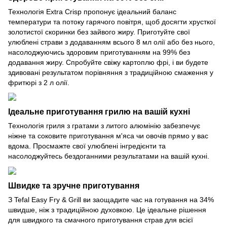
Технологія Extra Crisp пропонує ідеальний баланс
температури та потоку гарячого повітря, щоб досягти хрусткої
золотистої скоринки без зайвого жиру. Приготуйте свої
улюблені страви з додаванням всього 8 мл олії або без нього,
насолоджуючись здоровим приготуванням на 99% без
додавання жиру. Спробуйте свіжу картоплю фрі, і ви будете
здивовані результатом порівняння з традиційною смаження у
фритюрі з 2 л олії.
Ідеальне приготування грилю на вашій кухні
Технологія гриля з гратами з литого алюмінію забезпечує
ніжне та соковите приготування м'яса чи овочів прямо у вас
вдома. Просмажте свої улюблені інгредієнти та
насолоджуйтесь бездоганними результатами на вашій кухні.
Швидке та зручне приготування
З Tefal Easy Fry & Grill ви заощадите час на готування на 34%
швидше, ніж з традиційною духовкою. Це ідеальне рішення
для швидкого та смачного приготування страв для всієї