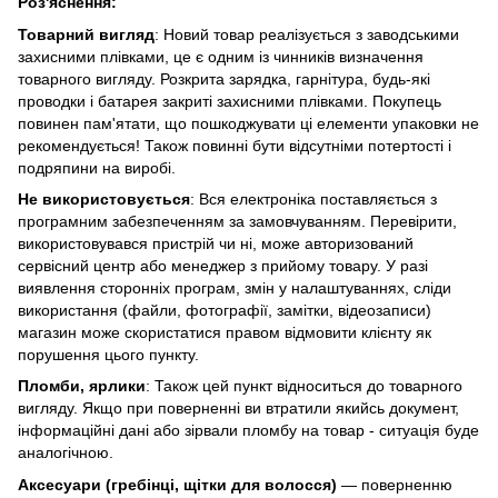
Роз'яснення:
Товарний вигляд
: Новий товар реалізується з заводськими
захисними плівками, це є одним із чинників визначення
товарного вигляду. Розкрита зарядка, гарнітура, будь-які
проводки і батарея закриті захисними плівками. Покупець
повинен пам'ятати, що пошкоджувати ці елементи упаковки не
рекомендується! Також повинні бути відсутніми потертості і
подряпини на виробі.
Не використовується
: Вся електроніка поставляється з
програмним забезпеченням за замовчуванням. Перевірити,
використовувався пристрій чи ні, може авторизований
сервісний центр або менеджер з прийому товару. У разі
виявлення сторонніх програм, змін у налаштуваннях, сліди
використання (файли, фотографії, замітки, відеозаписи)
магазин може скористатися правом відмовити клієнту як
порушення цього пункту.
Пломби, ярлики
: Також цей пункт відноситься до товарного
вигляду. Якщо при поверненні ви втратили якийсь документ,
інформаційні дані або зірвали пломбу на товар - ситуація буде
аналогічною.
Аксесуари (гребінці, щітки для волосся)
— поверненню