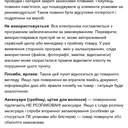
проводки і батарея закриті захисними плівками. Покупець
повинен пам'ятати, що пошкоджувати ці елементи упаковки не
рекомендується! Також повинні бути відсутніми потертості і
подряпини на виробі.
Не використовується
: Вся електроніка поставляється з
програмним забезпеченням за замовчуванням. Перевірити,
використовувався пристрій чи ні, може авторизований
сервісний центр або менеджер з прийому товару. У разі
виявлення сторонніх програм, змін у налаштуваннях, сліди
використання (файли, фотографії, замітки, відеозаписи)
магазин може скористатися правом відмовити клієнту як
порушення цього пункту.
Пломби, ярлики
: Також цей пункт відноситься до товарного
вигляду. Якщо при поверненні ви втратили якийсь документ,
інформаційні дані або зірвали пломбу на товар - ситуація буде
аналогічною.
Аксесуари (гребінці, щітки для волосся)
— поверненню
підлягають НЕ РОЗПАКОВАНІ аксесуари. Якщо є сліди розтину
аксесуара і спроби вторинної запаковування (особливо це
або
стосується ПЕ упаковки або блістерів) — товар повернути
обміняти
неможливо.