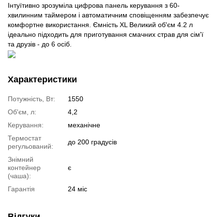
Інтуїтивно зрозуміла цифрова панель керування з 60-
хвилинним таймером і автоматичним сповіщенням забезпечує
комфортне використання. Ємність XL Великий об'єм 4.2 л
ідеально підходить для приготування смачних страв для сім'ї
та друзів - до 6 осіб.
Характеристики
Потужність, Вт:
1550
Об'єм, л:
4,2
Керування:
механічне
Термостат
до 200 градусів
регульований:
Знімний
контейнер
є
(чаша):
Гарантія
24 міс
Відгуки