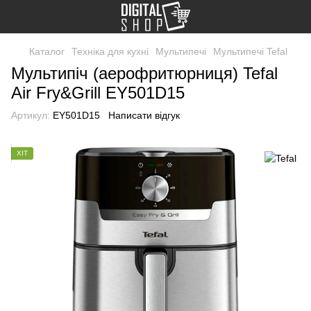
Каталог
Техніка для кухні
Мультипечі
Мультипечі Tefal
Мультипіч (аерофритюрниця) Tefal
Air Fry&Grill EY501D15
Артикул:
EY501D15
Написати відгук
ХІТ