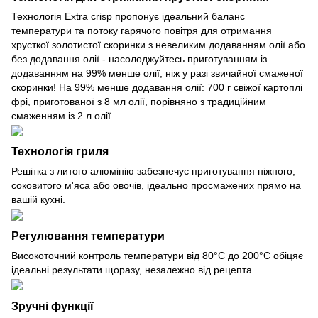
Технологія Extra crisp пропонує ідеальний баланс
температури та потоку гарячого повітря для отримання
хрусткої золотистої скоринки з невеликим додаванням олії або
без додавання олії - насолоджуйтесь приготуванням із
додаванням на 99% менше олії, ніж у разі звичайної смаженої
скоринки! На 99% менше додавання олії: 700 г свіжої картоплі
фрі, приготованої з 8 мл олії, порівняно з традиційним
смаженням із 2 л олії.
Технологія гриля
Решітка з литого алюмінію забезпечує приготування ніжного,
соковитого м'яса або овочів, ідеально просмажених прямо на
вашій кухні.
Регулювання температури
Високоточний контроль температури від 80°C до 200°C обіцяє
ідеальні результати щоразу, незалежно від рецепта.
Зручні функції