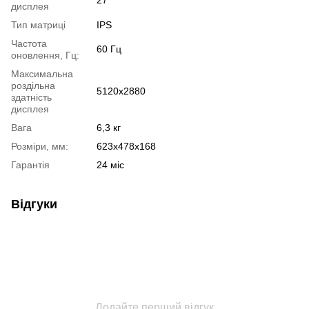
дисплея
Тип матриці
IPS
Частота
60 Гц
оновлення, Гц:
Максимальна
роздільна
5120x2880
здатність
дисплея
Вага
6,3 кг
Розміри, мм:
623x478x168
Гарантія
24 міс
Відгуки
Додайте перший відгук