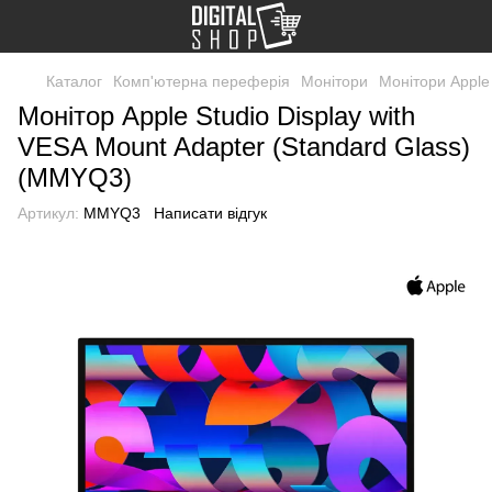
Каталог
Комп'ютерна переферія
Монітори
Монітори Apple
Монітор Apple Studio Display with
VESA Mount Adapter (Standard Glass)
(MMYQ3)
Артикул:
MMYQ3
Написати відгук