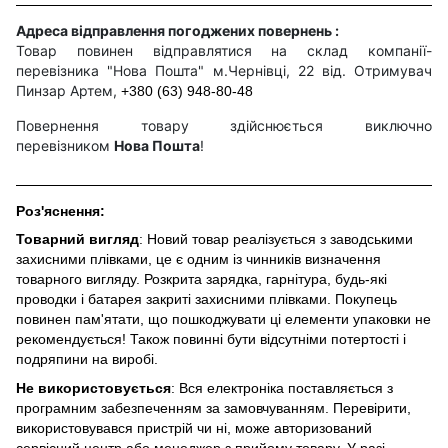
Адреса відправлення погоджених повернень :
Товар повинен відправлятися на склад компанії-
перевізника "Нова Пошта" м.Чернівці, 22 від. Отримувач
Пинзар Артем,
+380 (63) 948-80-48
Повернення товару здійснюється виключно
перевізником
Нова Пошта
!
Роз'яснення:
Товарний вигляд
: Новий товар реалізується з заводськими
захисними плівками, це є одним із чинників визначення
товарного вигляду. Розкрита зарядка, гарнітура, будь-які
проводки і батарея закриті захисними плівками. Покупець
повинен пам'ятати, що пошкоджувати ці елементи упаковки не
рекомендується! Також повинні бути відсутніми потертості і
подряпини на виробі.
Не використовується
: Вся електроніка поставляється з
програмним забезпеченням за замовчуванням. Перевірити,
використовувався пристрій чи ні, може авторизований
сервісний центр або менеджер з прийому товару. У разі