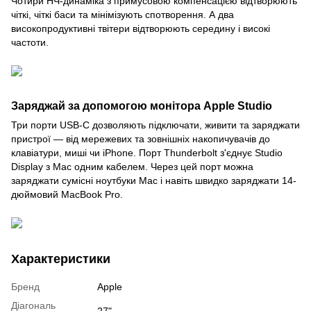
Чотири НЧ-динаміка з примусовою компенсацією відтворюють
чіткі, чіткі баси та мінімізують спотворення. А два
високопродуктивні твітери відтворюють середину і високі
частоти.
Заряджай за допомогою монітора Apple Studio
Три порти USB-C дозволяють підключати, живити та заряджати
пристрої — від мережевих та зовнішніх накопичувачів до
клавіатури, миші чи iPhone. Порт Thunderbolt з'єднує Studio
Display з Mac одним кабелем. Через цей порт можна
заряджати сумісні ноутбуки Mac і навіть швидко заряджати 14-
дюймовий MacBook Pro.
Характеристики
Бренд
Apple
Діагональ
27"