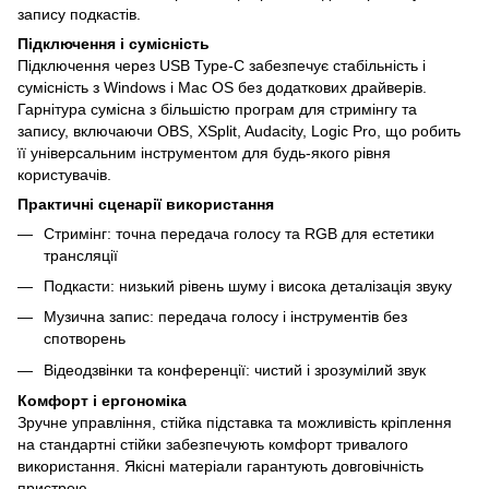
запису подкастів.
Підключення і сумісність
Підключення через USB Type-C забезпечує стабільність і
сумісність з Windows і Mac OS без додаткових драйверів.
Гарнітура сумісна з більшістю програм для стримінгу та
запису, включаючи OBS, XSplit, Audacity, Logic Pro, що робить
її універсальним інструментом для будь-якого рівня
користувачів.
Практичні сценарії використання
Стримінг: точна передача голосу та RGB для естетики
трансляції
Подкасти: низький рівень шуму і висока деталізація звуку
Музична запис: передача голосу і інструментів без
спотворень
Відеодзвінки та конференції: чистий і зрозумілий звук
Комфорт і ергономіка
Зручне управління, стійка підставка та можливість кріплення
на стандартні стійки забезпечують комфорт тривалого
використання. Якісні матеріали гарантують довговічність
пристрою.