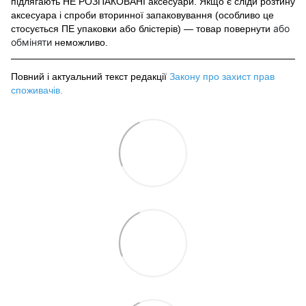
підлягають НЕ РОЗПАКОВАНІ аксесуари. Якщо є сліди розтину
аксесуара і спроби вторинної запаковування (особливо це
або
стосується ПЕ упаковки або блістерів) — товар повернути
обміняти
неможливо.
Повний і актуальний текст редакції
Закону про захист прав
споживачів
.