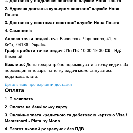
1. Доставка у відділення поштової служби Нова Пошта
2. Адресна доставка курьером поштової служби Нова
Пошта
3.
Доставка у поштомат поштової служби Нова Пошта
4. Самовивіз
Адреса точки видачі:
вул. В'ячеслава Чорновола, 41, м.
Київ,
04136 , Україна
Графік роботи точки видачі: Пн-Пт:
10:00-19:30
Сб -
Нд:
Вихідний
Важливо:
Деякі товари трібно переміщувати в точку видачі. За
переміщення товарів на точку видачі може стягуватись
додаткова плата.
Детальніше про варіанти доставки
Оплата
1. Післяплата
2.
Оплата на банківську карту
3. Онлайн-оплата кредитною та дебетовою карткою Visa /
Mastercard - Plata by Mono
4. Безготівковий розрахунок без ПДВ