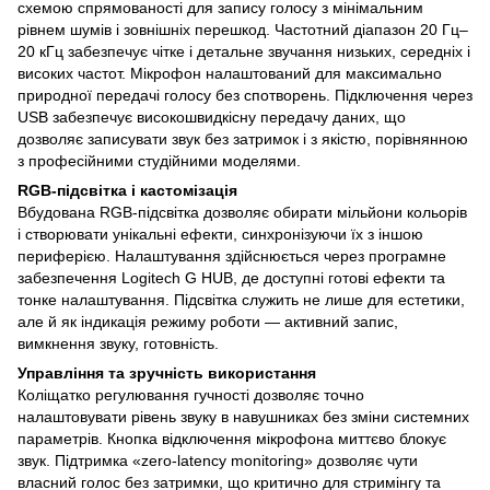
схемою спрямованості для запису голосу з мінімальним
рівнем шумів і зовнішніх перешкод. Частотний діапазон 20 Гц–
20 кГц забезпечує чітке і детальне звучання низьких, середніх і
високих частот. Мікрофон налаштований для максимально
природної передачі голосу без спотворень. Підключення через
USB забезпечує високошвидкісну передачу даних, що
дозволяє записувати звук без затримок і з якістю, порівнянною
з професійними студійними моделями.
RGB-підсвітка і кастомізація
Вбудована RGB-підсвітка дозволяє обирати мільйони кольорів
і створювати унікальні ефекти, синхронізуючи їх з іншою
периферією. Налаштування здійснюється через програмне
забезпечення Logitech G HUB, де доступні готові ефекти та
тонке налаштування. Підсвітка служить не лише для естетики,
але й як індикація режиму роботи — активний запис,
вимкнення звуку, готовність.
Управління та зручність використання
Коліщатко регулювання гучності дозволяє точно
налаштовувати рівень звуку в навушниках без зміни системних
параметрів. Кнопка відключення мікрофона миттєво блокує
звук. Підтримка «zero-latency monitoring» дозволяє чути
власний голос без затримки, що критично для стримінгу та