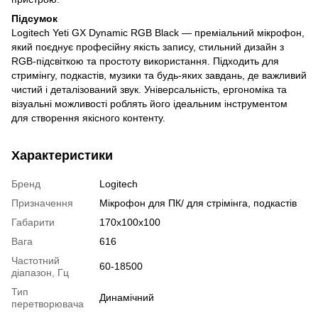
Підсумок
Logitech Yeti GX Dynamic RGB Black — преміальний мікрофон,
який поєднує професійну якість запису, стильний дизайн з
RGB-підсвіткою та простоту використання. Підходить для
стримінгу, подкастів, музики та будь-яких завдань, де важливий
чистий і деталізований звук. Універсальність, ергономіка та
візуальні можливості роблять його ідеальним інструментом
для створення якісного контенту.
Характеристики
Бренд
Logitech
Призначення
Мікрофон для ПК/ для стрімінга, подкастів
Габарити
170х100х100
Вага
616
Частотний
60-18500
діапазон, Гц
Тип
Динамічний
перетворювача