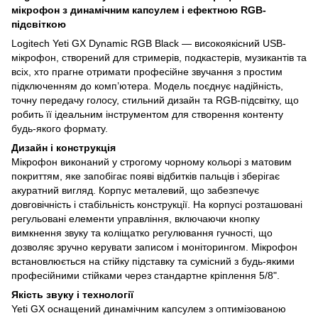
мікрофон з динамічним капсулем і ефектною RGB-
підсвіткою
Logitech Yeti GX Dynamic RGB Black — високоякісний USB-
мікрофон, створений для стримерів, подкастерів, музикантів та
всіх, хто прагне отримати професійне звучання з простим
підключенням до комп’ютера. Модель поєднує надійність,
точну передачу голосу, стильний дизайн та RGB-підсвітку, що
робить її ідеальним інструментом для створення контенту
будь-якого формату.
Дизайн і конструкція
Мікрофон виконаний у строгому чорному кольорі з матовим
покриттям, яке запобігає появі відбитків пальців і зберігає
акуратний вигляд. Корпус металевий, що забезпечує
довговічність і стабільність конструкції. На корпусі розташовані
регульовані елементи управління, включаючи кнопку
вимкнення звуку та коліщатко регулювання гучності, що
дозволяє зручно керувати записом і моніторингом. Мікрофон
встановлюється на стійку підставку та сумісний з будь-якими
професійними стійками через стандартне кріплення 5/8".
Якість звуку і технології
Yeti GX оснащений динамічним капсулем з оптимізованою