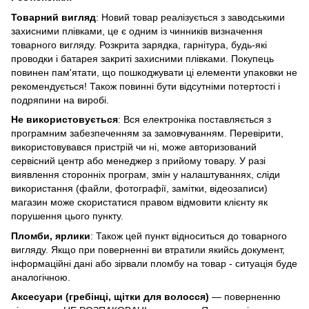
Товарний вигляд
: Новий товар реалізується з заводськими
захисними плівками, це є одним із чинників визначення
товарного вигляду. Розкрита зарядка, гарнітура, будь-які
проводки і батарея закриті захисними плівками. Покупець
повинен пам'ятати, що пошкоджувати ці елементи упаковки не
рекомендується! Також повинні бути відсутніми потертості і
подряпини на виробі.
Не використовується
: Вся електроніка поставляється з
програмним забезпеченням за замовчуванням. Перевірити,
використовувався пристрій чи ні, може авторизований
сервісний центр або менеджер з прийому товару. У разі
виявлення сторонніх програм, змін у налаштуваннях, сліди
використання (файли, фотографії, замітки, відеозаписи)
магазин може скористатися правом відмовити клієнту як
порушення цього пункту.
Пломби, ярлики
: Також цей пункт відноситься до товарного
вигляду. Якщо при поверненні ви втратили якийсь документ,
інформаційні дані або зірвали пломбу на товар - ситуація буде
аналогічною.
Аксесуари (гребінці, щітки для волосся)
— поверненню