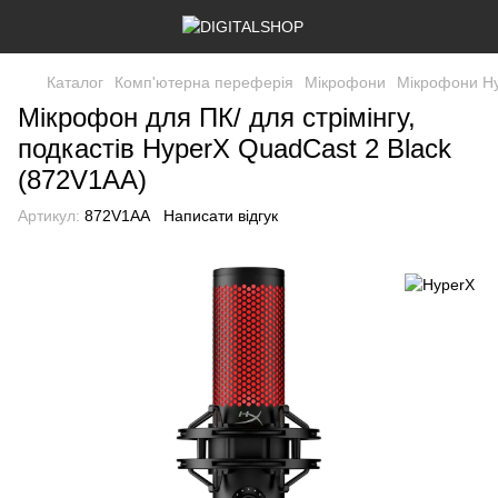
Каталог
Комп'ютерна переферія
Мікрофони
Мікрофони H
Мікрофон для ПК/ для стрімінгу,
подкастів HyperX QuadCast 2 Black
(872V1AA)
Артикул:
872V1AA
Написати відгук