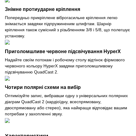
Знімне протиударне кріплення
Попередньо прикріплене віброгасильне кріплення легко
знімається завдяки підпружиненим штифтам. Шарнір
кріплення також сумісний з різьбленням 3/8 і 5/8, що полегшує
установку.
Приголомшливе червоне підсвічування HyperX
Надайте своїм потокам і робочому столу відтінок фірмового
червоного кольору HyperX завдяки приголомшливому
підсвічуванню QuadCast 2.
Чотири полярні схеми на вибір
Оптимізуйте запис, вибравши одну з універсальних полярних
діаграм QuadCast 2 (кардіоїдну, всеспрямовану,
двоспрямовану або стерео), яка найкраще відповідає вашим
потребам у захопленні звуку.