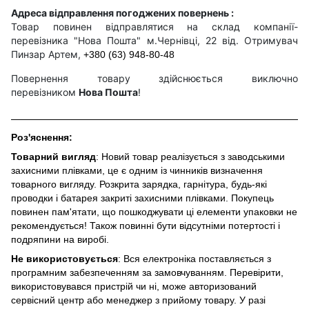
Адреса відправлення погоджених повернень :
Товар повинен відправлятися на склад компанії-
перевізника "Нова Пошта" м.Чернівці, 22 від. Отримувач
Пинзар Артем,
+380 (63) 948-80-48
Повернення товару здійснюється виключно
перевізником
Нова Пошта
!
Роз'яснення:
Товарний вигляд
: Новий товар реалізується з заводськими
захисними плівками, це є одним із чинників визначення
товарного вигляду. Розкрита зарядка, гарнітура, будь-які
проводки і батарея закриті захисними плівками. Покупець
повинен пам'ятати, що пошкоджувати ці елементи упаковки не
рекомендується! Також повинні бути відсутніми потертості і
подряпини на виробі.
Не використовується
: Вся електроніка поставляється з
програмним забезпеченням за замовчуванням. Перевірити,
використовувався пристрій чи ні, може авторизований
сервісний центр або менеджер з прийому товару. У разі