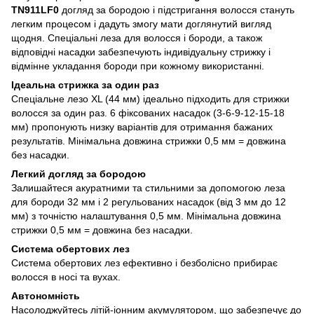
TN911LF0
догляд за бородою і підстригання волосся стануть
легким процесом і дадуть змогу мати доглянутий вигляд
щодня. Спеціальні леза для волосся і бороди, а також
відповідні насадки забезпечують індивідуальну стрижку і
відмінне укладання бороди при кожному використанні.
Ідеальна стрижка за один раз
Спеціальне лезо XL (44 мм) ідеально підходить для стрижки
волосся за один раз. 6 фіксованих насадок (3-6-9-12-15-18
мм) пропонують низку варіантів для отримання бажаних
результатів. Мінімальна довжина стрижки 0,5 мм = довжина
без насадки.
Легкий догляд за бородою
Залишайтеся акуратними та стильними за допомогою леза
для бороди 32 мм і 2 регульованих насадок (від 3 мм до 12
мм) з точністю налаштування 0,5 мм. Мінімальна довжина
стрижки 0,5 мм = довжина без насадки.
Система обертових лез
Система обертових лез ефективно і безболісно прибирає
волосся в носі та вухах.
Автономність
Насолоджуйтесь літій-іонним акумулятором, що забезпечує до