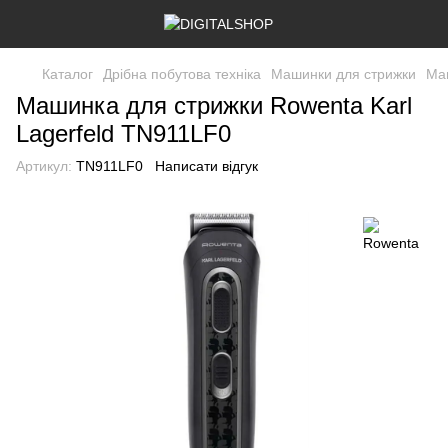
Каталог
Дрібна побутова техніка
Машинки для стрижки
Ма
Машинка для стрижки Rowenta Karl
Lagerfeld TN911LF0
Артикул:
TN911LF0
Написати відгук