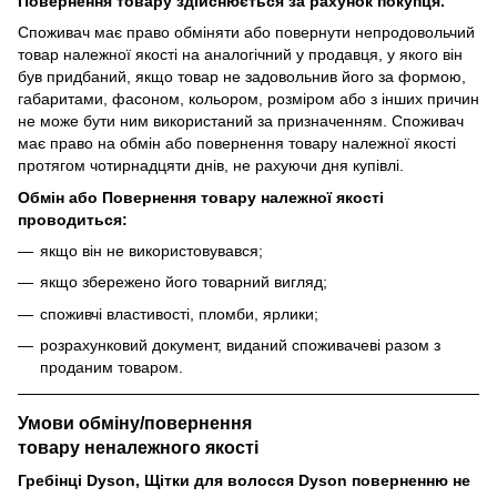
Повернення товару здійснюється за рахунок покупця.
Споживач має право обміняти або повернути непродовольчий
товар належної якості на аналогічний у продавця, у якого він
був придбаний, якщо товар не задовольнив його за формою,
габаритами, фасоном, кольором, розміром або з інших причин
не може бути ним використаний за призначенням. Споживач
має право на обмін або повернення товару належної якості
протягом чотирнадцяти днів, не рахуючи дня купівлі.
Обмін або Повернення товару належної якості
проводиться:
якщо він не використовувався;
якщо збережено його товарний вигляд;
споживчі властивості, пломби, ярлики;
розрахунковий документ, виданий споживачеві разом з
проданим товаром.
Умови обміну/повернення
товару
неналежного
якості
Гребінці Dyson, Щітки для волосся Dyson поверненню не