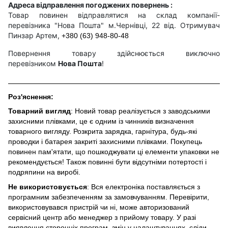
Адреса відправлення погоджених повернень :
Товар повинен відправлятися на склад компанії-
перевізника "Нова Пошта" м.Чернівці, 22 від. Отримувач
Пинзар Артем,
+380 (63) 948-80-48
Повернення товару здійснюється виключно
перевізником
Нова Пошта
!
Роз'яснення:
Товарний вигляд
: Новий товар реалізується з заводськими
захисними плівками, це є одним із чинників визначення
товарного вигляду. Розкрита зарядка, гарнітура, будь-які
проводки і батарея закриті захисними плівками. Покупець
повинен пам'ятати, що пошкоджувати ці елементи упаковки не
рекомендується! Також повинні бути відсутніми потертості і
подряпини на виробі.
Не використовується
: Вся електроніка поставляється з
програмним забезпеченням за замовчуванням. Перевірити,
використовувався пристрій чи ні, може авторизований
сервісний центр або менеджер з прийому товару. У разі
виявлення сторонніх програм, змін у налаштуваннях, сліди