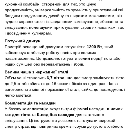
кухонний комбайн, створений для тих, хто цінує
продуктивність, універсальність та зручність у приготуванні їжі.
Завдяки продуманому дизайну та широким можливостям, він
чудово справляється із завданнями замішування, збивання та
змішування, полегшуючи приготування страв як новачкам, так
і досвідченим кулінарам.
Потужний двигун
Пристрій оснащений двигуном потужністю
1200 Вт
, який
забезпечує стабільну роботу навіть при великих
навантаженнях. Це дозволяє готувати великі порції тіста або
інших сумішей без перевантажень і збоїв.
Велика чаша з нержавної сталі
Об’єм чаші становить
6,7 літра
, що дає змогу замішувати тісто
до 2,5 кг або збивати до 16 яєчних білків за один раз. Чаша
виготовлена з міцної нержавіючої сталі, стійка до пошкоджень і
легко миється.
Комплектація та насадки
У базову комплектацію входять три фірмові насадки:
віночок
,
гак для тіста
та
К-подібна насадка
для загального
змішування. Ці інструменти дозволяють готувати широкий
спектр страв: від повітряних кремів і соусів до густого хлібного