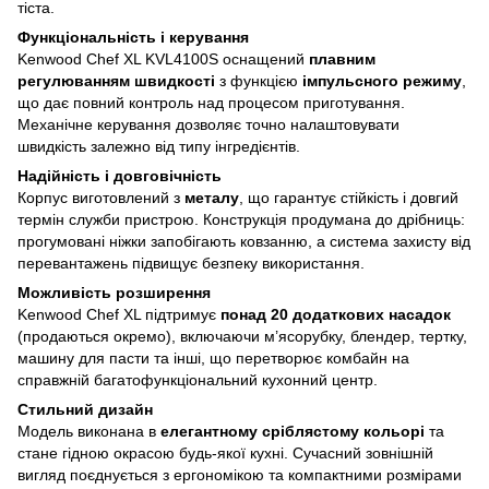
тіста.
Функціональність і керування
Kenwood Chef XL KVL4100S оснащений
плавним
регулюванням швидкості
з функцією
імпульсного режиму
,
що дає повний контроль над процесом приготування.
Механічне керування дозволяє точно налаштовувати
швидкість залежно від типу інгредієнтів.
Надійність і довговічність
Корпус виготовлений з
металу
, що гарантує стійкість і довгий
термін служби пристрою. Конструкція продумана до дрібниць:
прогумовані ніжки запобігають ковзанню, а система захисту від
перевантажень підвищує безпеку використання.
Можливість розширення
Kenwood Chef XL підтримує
понад 20 додаткових насадок
(продаються окремо), включаючи м’ясорубку, блендер, тертку,
машину для пасти та інші, що перетворює комбайн на
справжній багатофункціональний кухонний центр.
Стильний дизайн
Модель виконана в
елегантному сріблястому кольорі
та
стане гідною окрасою будь-якої кухні. Сучасний зовнішній
вигляд поєднується з ергономікою та компактними розмірами