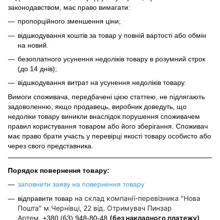
законодавством, має право вимагати:
пропорційного зменшення ціни;
відшкодування коштів за товар у повній вартості або обмін
на новий.
безоплатного усунення недоліків товару в розумний строк
(до 14 днів);
відшкодування витрат на усунення недоліків товару.
Вимоги споживача, передбачені цією статтею, не підлягають
задоволенню, якщо продавець, виробник доведуть, що
недоліки товару виникли внаслідок порушення споживачем
правил користування товаром або його зберігання. Споживач
має право брати участь у перевірці якості товару особисто або
через свого представника.
Порядок повернення товару:
заповнити заяву на повернення товару
на склад компанії-перевізника "Нова
відправити товар
Пошта" м.Чернівці, 22 від. Отримувач Пинзар
Артем,
(без накладного платежу)
+380 (63) 948-80-48