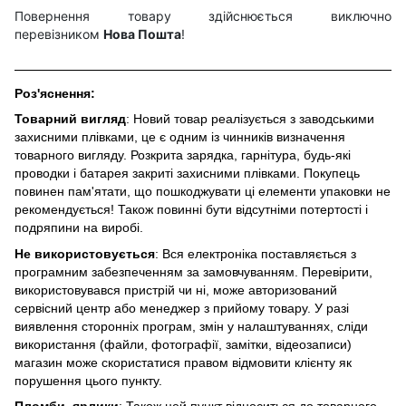
Повернення товару здійснюється виключно
перевізником
Нова Пошта
!
Роз'яснення:
Товарний вигляд
: Новий товар реалізується з заводськими
захисними плівками, це є одним із чинників визначення
товарного вигляду. Розкрита зарядка, гарнітура, будь-які
проводки і батарея закриті захисними плівками. Покупець
повинен пам'ятати, що пошкоджувати ці елементи упаковки не
рекомендується! Також повинні бути відсутніми потертості і
подряпини на виробі.
Не використовується
: Вся електроніка поставляється з
програмним забезпеченням за замовчуванням. Перевірити,
використовувався пристрій чи ні, може авторизований
сервісний центр або менеджер з прийому товару. У разі
виявлення сторонніх програм, змін у налаштуваннях, сліди
використання (файли, фотографії, замітки, відеозаписи)
магазин може скористатися правом відмовити клієнту як
порушення цього пункту.
Пломби, ярлики
: Також цей пункт відноситься до товарного