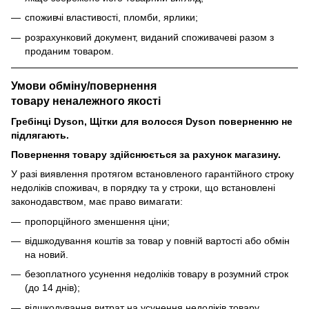
споживчі властивості, пломби, ярлики;
розрахунковий документ, виданий споживачеві разом з
проданим товаром.
Умови обміну/повернення
товару
неналежного
якості
Гребінці Dyson, Щітки для волосся Dyson поверненню не
підлягають.
Повернення товару здійснюється за рахунок магазину.
У разі виявлення протягом встановленого гарантійного строку
недоліків споживач, в порядку та у строки, що встановлені
законодавством, має право вимагати:
пропорційного зменшення ціни;
відшкодування коштів за товар у повній вартості або обмін
на новий.
безоплатного усунення недоліків товару в розумний строк
(до 14 днів);
відшкодування витрат на усунення недоліків товару.