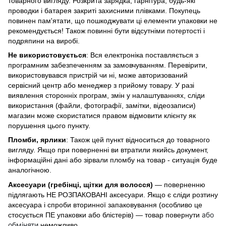
товарного вигляду. Розкрита зарядка, гарнітура, будь-які
проводки і батарея закриті захисними плівками. Покупець
повинен пам'ятати, що пошкоджувати ці елементи упаковки не
рекомендується! Також повинні бути відсутніми потертості і
подряпини на виробі.
Не використовується
: Вся електроніка поставляється з
програмним забезпеченням за замовчуванням. Перевірити,
використовувався пристрій чи ні, може авторизований
сервісний центр або менеджер з прийому товару. У разі
виявлення сторонніх програм, змін у налаштуваннях, сліди
використання (файли, фотографії, замітки, відеозаписи)
магазин може скористатися правом відмовити клієнту як
порушення цього пункту.
Пломби, ярлики
: Також цей пункт відноситься до товарного
вигляду. Якщо при поверненні ви втратили якийсь документ,
інформаційні дані або зірвали пломбу на товар - ситуація буде
аналогічною.
Аксесуари (гребінці, щітки для волосся)
— поверненню
підлягають НЕ РОЗПАКОВАНІ аксесуари. Якщо є сліди розтину
аксесуара і спроби вторинної запаковування (особливо це
або
стосується ПЕ упаковки або блістерів) — товар повернути
обміняти
неможливо.