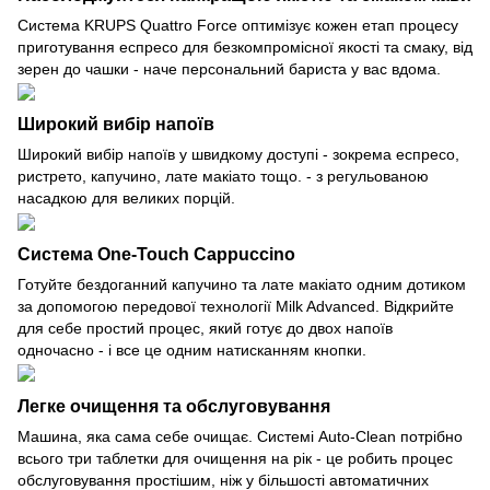
Система KRUPS Quattro Force оптимізує кожен етап процесу
приготування еспресо для безкомпромісної якості та смаку, від
зерен до чашки - наче персональний бариста у вас вдома.
Широкий вибір напоїв
Широкий вибір напоїв у швидкому доступі - зокрема еспресо,
ристрето, капучино, лате макіато тощо. - з регульованою
насадкою для великих порцій.
Система One-Touch Cappuccino
Готуйте бездоганний капучино та лате макіато одним дотиком
за допомогою передової технології Milk Advanced. Відкрийте
для себе простий процес, який готує до двох напоїв
одночасно - і все це одним натисканням кнопки.
Легке очищення та обслуговування
Машина, яка сама себе очищає. Системі Auto-Clean потрібно
всього три таблетки для очищення на рік - це робить процес
обслуговування простішим, ніж у більшості автоматичних