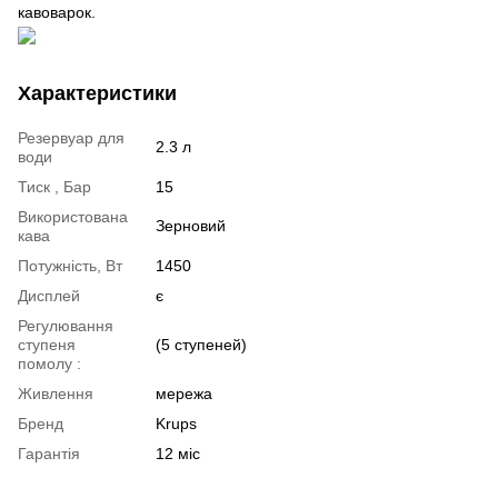
кавоварок.
Характеристики
Резервуар для
2.3 л
води
Тиск , Бар
15
Використована
Зерновий
кава
Потужність, Вт
1450
Дисплей
є
Регулювання
ступеня
(5 ступеней)
помолу :
Живлення
мережа
Бренд
Krups
Гарантія
12 міс