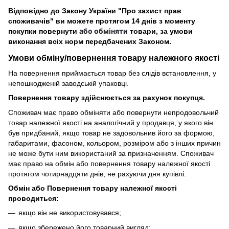
Відповідно до Закону України "Про захист прав
споживачів" ви можете протягом 14 днів з моменту
або обміняти
покупки повернути
товари, за умови
виконання всіх норм передбачених Законом.
Умови обміну/повернення товару
належного
якості
На повернення приймається товар без слідів встановлення, у
непошкодженій заводській упаковці.
Повернення товару здійснюється за рахунок покупця.
Споживач має право обміняти або повернути непродовольчий
товар належної якості на аналогічний у продавця, у якого він
був придбаний, якщо товар не задовольнив його за формою,
габаритами, фасоном, кольором, розміром або з інших причин
не може бути ним використаний за призначенням. Споживач
має право на обмін або повернення товару належної якості
протягом чотирнадцяти днів, не рахуючи дня купівлі.
Обмін або Повернення товару належної якості
проводиться:
якщо він не використовувався;
якщо збережено його товарний вигляд;