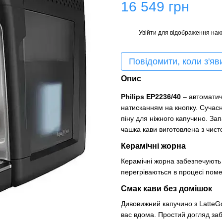
16 549 грн
Увійти
для відображення нак
%
Повідомити, коли з'яв
Опис
Philips EP2236/40
– автоматич
натисканням на кнопку. Сучас
піну для ніжного капучино. За
чашка кави виготовлена ​​з чист
Керамічні жорна
Керамічні жорна забезпечують
перегріваються в процесі поме
Смак кави без домішок
Дивовижний капучино з LatteGo
вас вдома. Простий догляд за