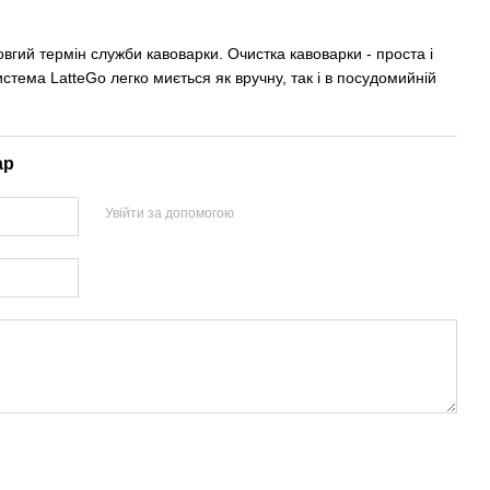
вгий термін служби кавоварки. Очистка кавоварки - проста і
стема LatteGo легко миється як вручну, так і в посудомийній
ар
Увійти за допомогою