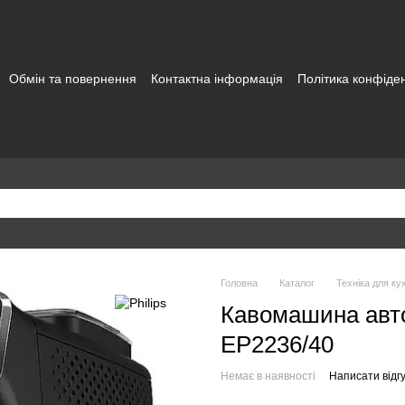
Обмін та повернення
Контактна інформація
Політика конфіден
а користувача
Головна
Каталог
Техніка для кух
Кавомашина авто
EP2236/40
Немає в наявності
Написати відгу