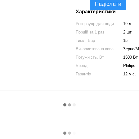
Надіслати
Характеристики
Резервуар для води
19 л
Порцій за 1 раз
2 шт
Тиск , Бар
15
Використована кава
Зерна/М
Потужність, Вт
1500 Вт
Бренд
Philips
Гарантія
12 міс.