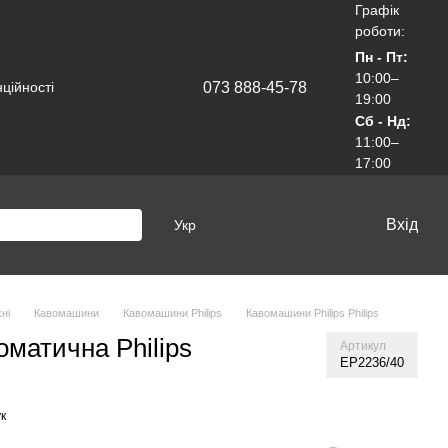
Графік
роботи:
Пн - Пт:
10:00–
073 888-45-78
ційності
19:00
Сб - Нд:
11:00–
17:00
Вхід
Укр
ні
Кавомашини
Кавомашини Philips
Кавомашини Philips Philips
матична Philips
Артикул
EP2236/40
к