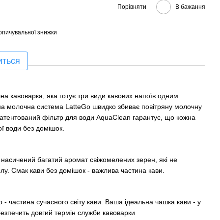
Порівняти
В бажання
опичувальної знижки
иться
на кавоварка, яка готує три види кавових напоїв одним
на молочна система LatteGo швидко збиває повітряну молочну
патентований фільтр для води AquaClean гарантує, що кожна
ої води без домішок.
 насичений багатий аромат свіжомелених зерен, які не
лу. Смак кави без домішок - важлива частина кави.
 - частина сучасного світу кави. Ваша ідеальна чашка кави - у
безпечить довгий термін служби кавоварки