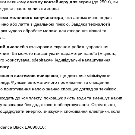
дяки великому
ємкому контейнеру для зерен
(до 250 г), ви
хідності часто доливати зерна.
тема молочного капучинатора
, яка автоматично подає
чино або латте з ідеальною пінкою. Завдяки
технології
рка чудово обробляє молоко для створення ніжної та
ль.
ий дисплей
з кольоровим екраном робить управління
им. Ви можете налаштувати параметри напоїв (міцність,
го користувача, зберігаючи індивідуальні налаштування
mory
.
ичною системою очищення
, що дозволяє мінімізувати
огляді. Функція автоматичного промивання та очищення
го приготування напою значно спрощує догляд за технікою.
входить до комплекту, покращує якість води та зменшує накип,
 кавоварки без додаткового обслуговування. Окрім цього,
ощаджувати енергію, знижуючи споживання електрики, коли
.
idence Black EA890810: