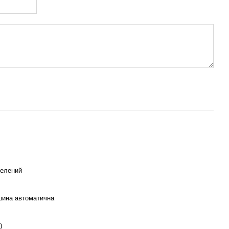
елений
ина автоматична
)