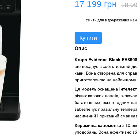
17 199 грн
18 99
Увійти
для відображення нак
%
Купити
Опис
Krups Evidence Black EA890
що поєднує в собі стильний диз
кави. Вона створена для справ
приготовленою на найвищому р
Ця модель оснащена
інтелек
різних кавових напоїв, включа
багато інших, всього одним на
забезпечує правильну темпера
насичений і приємний смак кав
Керамічна кавомолка
з 10 рі
уподобань. Вона ефективно збе