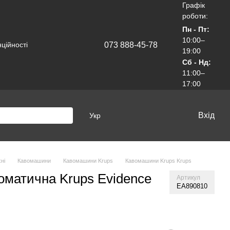
Графік
роботи:
Пн - Пт:
10:00–
073 888-45-78
ційності
19:00
Сб - Нд:
11:00–
17:00
Вхід
Укр
ні
Кавомашини
Кавомашини Krups
Кавомашини Krups Krups
матична Krups Evidence
Артикул
EA890810