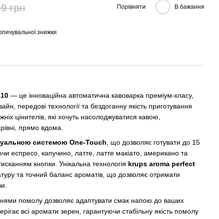
9 грн
Порівняти
В бажання
опичувальної знижки
810
— це інноваційна автоматична кавоварка преміум-класу,
айн, передові технології та бездоганну якість приготування
жніх цінителів, які хочуть насолоджуватися кавою,
івні, прямо вдома.
туальною системою One-Touch
, що дозволяє готувати до 15
ючи еспресо, капучино, латте, латте макіато, американо та
тисканням кнопки. Унікальна технологія
krups aroma perfect
туру та точний баланс ароматів, що дозволяє отримати
и.
внями помолу дозволяє адаптувати смак напою до ваших
рігає всі аромати зерен, гарантуючи стабільну якість помолу