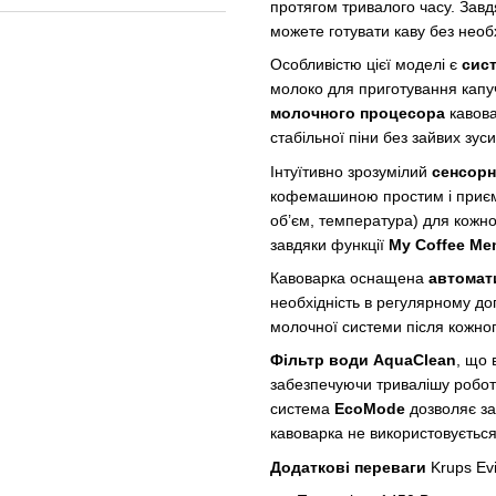
протягом тривалого часу. Зав
можете готувати каву без необ
Особливістю цієї моделі є
сис
молоко для приготування капу
молочного процесора
кавова
стабільної піни без зайвих зуси
Інтуїтивно зрозумілий
сенсорн
кофемашиною простим і приємн
об’єм, температура) для кожно
завдяки функції
My Coffee Me
Кавоварка оснащена
автомат
необхідність в регулярному д
молочної системи після кожно
Фільтр води AquaClean
, що 
забезпечуючи тривалішу роботу
система
EcoMode
дозволяє за
кавоварка не використовується
Додаткові переваги
Krups Ev