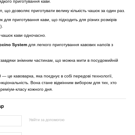
идкого приготування кави.
л, що дозволяє приготувати велику кількість чашок за один раз.
 для приготування кави, що підходить для різних розмірів
).
 чашок кави одночасно.
ccino System
для легкого приготування кавових напоїв з
 завдяки знімним частинам, що можна мити в посудомийній
— це кавоварка, яка поєднує в собі передові технології,
нкціональність. Вона стане відмінним вибором для тих, хто
реміум-класу кожного дня.
ар
Увійти за допомогою