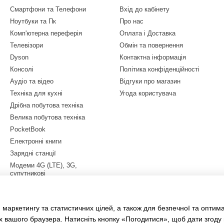
Смартфони та Телефони
Вхід до кабінету
Ноутбуки та Пк
Про нас
Комп'ютерна переферія
Оплата і Доставка
Телевізори
Обмін та повернення
Dyson
Контактна інформація
Консолі
Політика конфіденційності
Аудіо та відео
Відгуки про магазин
Техніка для кухні
Угода користувача
Дрібна побутова техніка
Велика побутова техніка
PocketBook
Електронні книги
Зарядні станції
Модеми 4G (LTE), 3G,
супутникові
Квадрокоптери
Електросамокати
 маркетингу та статистичних цілей, а також для безпечної та оптим
LEGO
х вашого браузера. Натисніть кнопку «Погодитися», щоб дати згоду