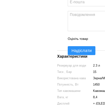
Оцініть товар
Надіслати
Характеристики
Резервуар для води
2.3 л
Тиск , Бар
15
Використована кава
Зерна/М
Потужність, Вт
1450
Тип кавомашини
Кавомаш
Вага, кг
8,4
Дисплей
+ (OLED