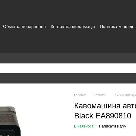
Обмін та повернення
Контактна інформація
Політика конфіден
а користувача
Головна
Каталог
Техніка для кух
Кавомашина авто
Black EA890810
В наявності
Написати відгук