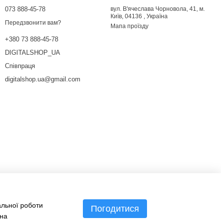
073 888-45-78
вул. В'ячеслава Чорновола, 41, м.
Київ, 04136 , Україна
Передзвонити вам?
Мапа проїзду
+380 73 888-45-78
DIGITALSHOP_UA
Співпраця
digitalshop.ua@gmail.com
альної роботи
Погодитися
 на