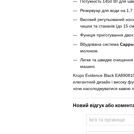
Потужність 1450 Вт для шв
Резервуар для води на 1,7 
Високий регульований носик
чашок та стаканів (до 15 см
Функція приготування двох
Вбудована система
Cappu
молоком.
Легке та швидке очищення
машині.
Krups Evidence Black EA890810 
елегантний дизайн і високу фу
хоче насолоджуватися кавою п
Новий відгук або комент