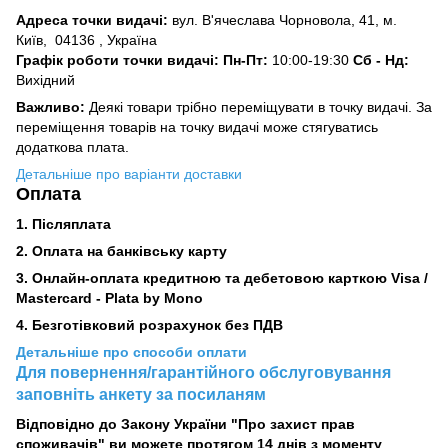
Адреса точки видачі:
вул. В'ячеслава Чорновола, 41, м.
Київ,
04136 , Україна
Графік роботи точки видачі: Пн-Пт:
10:00-19:30
Сб -
Нд:
Вихідний
Важливо:
Деякі товари трібно переміщувати в точку видачі. За
переміщення товарів на точку видачі може стягуватись
додаткова плата.
Детальніше про варіанти доставки
Оплата
1. Післяплата
2.
Оплата на банківську карту
3. Онлайн-оплата кредитною та дебетовою карткою Visa /
Mastercard - Plata by Mono
4. Безготівковий розрахунок без ПДВ
Детальніше про способи оплати
Для повернення/гарантійного обслуговування
заповніть анкету за посиланям
Відповідно до Закону України "Про захист прав
споживачів" ви можете протягом 14 днів з моменту