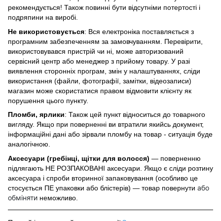
рекомендується! Також повинні бути відсутніми потертості і
подряпини на виробі.
Не використовується
: Вся електроніка поставляється з
програмним забезпеченням за замовчуванням. Перевірити,
використовувався пристрій чи ні, може авторизований
сервісний центр або менеджер з прийому товару. У разі
виявлення сторонніх програм, змін у налаштуваннях, сліди
використання (файли, фотографії, замітки, відеозаписи)
магазин може скористатися правом відмовити клієнту як
порушення цього пункту.
Пломби, ярлики
: Також цей пункт відноситься до товарного
вигляду. Якщо при поверненні ви втратили якийсь документ,
інформаційні дані або зірвали пломбу на товар - ситуація буде
аналогічною.
Аксесуари (гребінці, щітки для волосся)
— поверненню
підлягають НЕ РОЗПАКОВАНІ аксесуари. Якщо є сліди розтину
аксесуара і спроби вторинної запаковування (особливо це
або
стосується ПЕ упаковки або блістерів) — товар повернути
обміняти
неможливо.