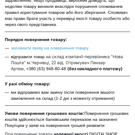
задоволенню, якщо продавець, виробник доведуть, що
недоліки товару виникли внаслідок порушення споживачем
правил користування товаром або його зберігання. Споживач
має право брати участь у перевірці якості товару особисто або
через свого представника.
Порядок повернення товару:
заповнити заяву на повернення товару
на склад компанії-перевізника "Нова
відправити товар
Пошта" м.Чернівці, 22 від. Отримувач Пинзар
Артем,
(без накладного платежу)
+380 (63) 948-80-48
У разі обміну товару:
ми відправимо вам заміну після повернення вашого
замовлення на склад (1-2 дні з моменту отримання)
Умови повернення грошових коштів:
Повернення грошових
коштів здійснюється банківським переказом на зазначені
Покупцем у заяві на повернення грошей реквізити
При поверненні товару
належної якості
DIGITALSHOP