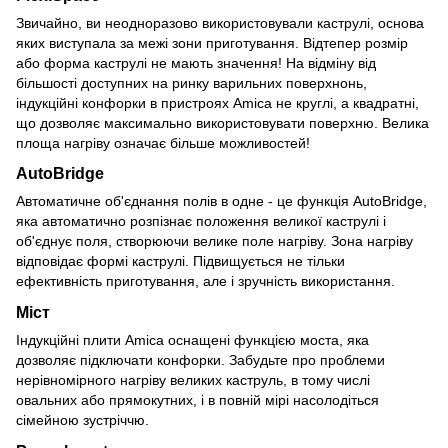
Звичайно, ви неодноразово використовували каструлі, основа
яких виступала за межі зони приготування. Відтепер розмір
або форма каструлі не мають значення! На відміну від
більшості доступних на ринку варильних поверхнонь,
індукційні конфорки в пристроях Amica не круглі, а квадратні,
що дозволяє максимально використовувати поверхню. Велика
площа нагріву означає більше можливостей!
AutoBridge
Автоматичне об'єднання полів в одне - це функція AutoBridge,
яка автоматично розпізнає положення великої каструлі і
об'єднує поля, створюючи велике поле нагріву. Зона нагріву
відповідає формі каструлі. Підвищується не тільки
ефективність приготування, але і зручність використання.
Міст
Індукційні плити Amica оснащені функцією моста, яка
дозволяє підключати конфорки. Забудьте про проблеми
нерівномірного нагріву великих каструль, в тому числі
овальних або прямокутних, і в повній мірі насолодіться
сімейною зустріччю.