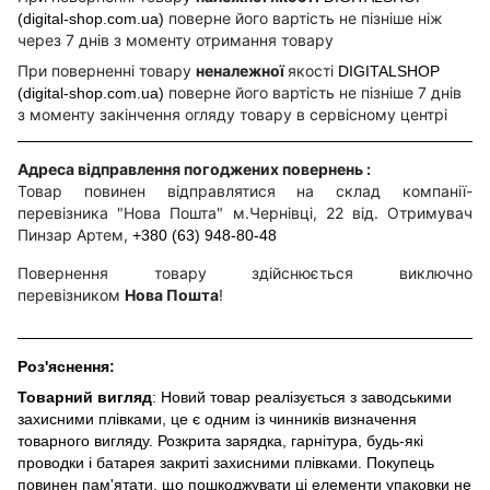
поверне його вартість не пізніше ніж
(digital-shop.com.ua)
через 7 днів з моменту отримання товару
При поверненні товару
неналежної
якості
DIGITALSHOP
поверне його вартість не пізніше 7 днів
(digital-shop.com.ua)
з моменту закінчення огляду товару в сервісному центрі
Адреса відправлення погоджених повернень :
Товар повинен відправлятися на склад компанії-
перевізника "Нова Пошта" м.Чернівці, 22 від. Отримувач
Пинзар Артем,
+380 (63) 948-80-48
Повернення товару здійснюється виключно
перевізником
Нова Пошта
!
Роз'яснення:
Товарний вигляд
: Новий товар реалізується з заводськими
захисними плівками, це є одним із чинників визначення
товарного вигляду. Розкрита зарядка, гарнітура, будь-які
проводки і батарея закриті захисними плівками. Покупець
повинен пам'ятати, що пошкоджувати ці елементи упаковки не