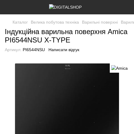
Каталог
Велика побутова техніка
Варильні поверхні
Вариль
Індукційна варильна поверхня Amica
PI6544NSU X-TYPE
Артикул:
PI6544NSU
Написати відгук