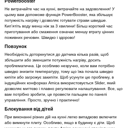
Powerbooster
Не витрачайте час на кухні, витрачайте на задоволення! У
цьому вам допоможе функція PowerBooster, яка збільшує
потужність нагріву і дозволяє готувати страви швидше.
Кип'ятіть воду менш ніж за 3 хвилини! Більш короткий час
приготування або смаження означає меншу втрату цінних
поживних речовин. Швидко і здорово!
Повзунок
Необхідність доторкнутися до датчика кілька разів, щоб
збільшити або зменшити потужність нагріву, досить
проблематична. Це особливо незручно, коли вам потрібно
швидко знизити температуру, тому що їжа почала швидко
кипіти або загрожує закипіти. Щоб усунути цю проблему, в
індукційних конфорках Amica використовується Slider, який
дозволяє миттєво і плавно регулювати налаштування. Все, що
вам потрібно зробити, це провести пальцем по панелі
управління. Просто, зручно і практично!
Блокування від дітей
При виконанні різних дій на кухні легко випадково включити
або вимкнути плиту. Особливо, якщо в будинку є діти. Щоб