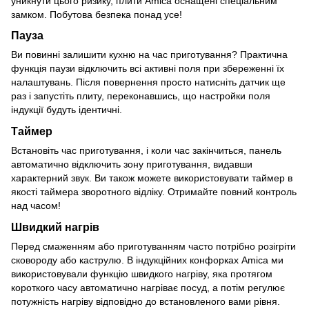
уникнути цього ризику, плити Amica оснащені спеціальним
замком. Побутова безпека понад усе!
Пауза
Ви повинні залишити кухню на час приготування? Практична
функція паузи відключить всі активні поля при збереженні їх
налаштувань. Після повернення просто натисніть датчик ще
раз і запустіть плиту, переконавшись, що настройки поля
індукції будуть ідентичні.
Таймер
Встановіть час приготування, і коли час закінчиться, панель
автоматично відключить зону приготування, видавши
характерний звук. Ви також можете використовувати таймер в
якості таймера зворотного відліку. Отримайте повний контроль
над часом!
Швидкий нагрів
Перед смаженням або приготуванням часто потрібно розігріти
сковороду або каструлю. В індукційних конфорках Amica ми
використовували функцію швидкого нагріву, яка протягом
короткого часу автоматично нагріває посуд, а потім регулює
потужність нагріву відповідно до встановленого вами рівня.