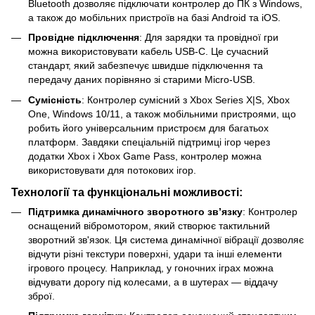
Bluetooth дозволяє підключати контролер до ПК з Windows,
а також до мобільних пристроїв на базі Android та iOS.
Провідне підключення
: Для зарядки та провідної гри
можна використовувати кабель USB-C. Це сучасний
стандарт, який забезпечує швидше підключення та
передачу даних порівняно зі старими Micro-USB.
Сумісність
: Контролер сумісний з Xbox Series X|S, Xbox
One, Windows 10/11, а також мобільними пристроями, що
робить його універсальним пристроєм для багатьох
платформ. Завдяки спеціальній підтримці ігор через
додатки Xbox і Xbox Game Pass, контролер можна
використовувати для потокових ігор.
Технології та функціональні можливості:
Підтримка динамічного зворотного зв’язку
: Контролер
оснащений вібромотором, який створює тактильний
зворотний зв'язок. Ця система динамічної вібрації дозволяє
відчути різні текстури поверхні, удари та інші елементи
ігрового процесу. Наприклад, у гоночних іграх можна
відчувати дорогу під колесами, а в шутерах — віддачу
зброї.