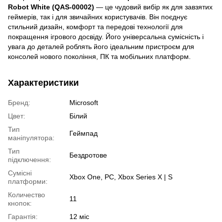
Robot White (QAS-00002)
— це чудовий вибір як для завзятих
геймерів, так і для звичайних користувачів. Він поєднує
стильний дизайн, комфорт та передові технології для
покращення ігрового досвіду. Його універсальна сумісність і
увага до деталей роблять його ідеальним пристроєм для
консолей нового покоління, ПК та мобільних платформ.
Характеристики
Бренд:
Microsoft
Цвет:
Білий
Тип
Геймпад
маніпулятора:
Тип
Бездротове
підключення:
Сумісні
Xbox One, PC, Xbox Series X | S
платформи:
Количество
11
кнопок:
Гарантія:
12 міс