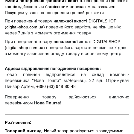
Умови повернення грошових коштів:
Повернення грошових
коштів здійснюється банківським переказом на зазначені
Покупцем у заяві на повернення грошей реквізити
При поверненні товару
належної якості
DIGITALSHOP
поверне його вартість не пізніше ніж
(digital-shop.com.ua)
через 7 днів з моменту отримання товару
При поверненні товару
неналежної
якості
DIGITALSHOP
поверне його вартість не пізніше 7 днів
(digital-shop.com.ua)
з моменту закінчення огляду товару в сервісному центрі
Адреса відправлення погоджених повернень :
Товар повинен відправлятися на склад компанії-
перевізника "Нова Пошта" м.Чернівці, 22 від. Отримувач
Пинзар Артем,
+380 (63) 948-80-48
Повернення товару здійснюється виключно
перевізником
Нова Пошта
!
Роз'яснення:
Товарний вигляд
: Новий товар реалізується з заводськими