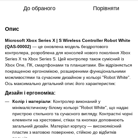
До обраного
Порівняти
Опис
Microsoft Xbox Series X | S Wireless Controller Robot White
(QAS-00002)
— це оновлена модель бездротового
контролера, розроблена для консолей нового покоління Xbox
Series X та Xbox Series S. Цей контролер також сумісний із
Xbox One, ПК, смартфонами та планшетами. Він відрізняється
покращеною ергономікою, розширеними функціональними
можливостями та сучасним дизайном у кольорі "Robot White".
Ось максимально детальний опис його характеристик:
Дизайн і ергономіка:
Колір і матеріали
: Контролер виконаний у
мінімалістичному білому кольорі "Robot White", що надає
пристрою стильного та сучасного вигляду. Контрастні чорні
елементи на хрестовині, стіках та кнопках доповнюють
загальний дизайн. Матеріал корпусу — високоякісний
пластик з матовою поверхнею, стійкою до відбитків