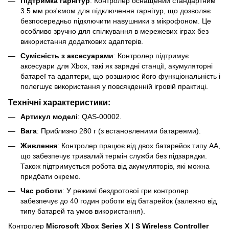
Підтримка гарнітур
: Контролер оснащений стандартним
3.5 мм роз'ємом для підключення гарнітур, що дозволяє
безпосередньо підключити навушники з мікрофоном. Це
особливо зручно для спілкування в мережевих іграх без
використання додаткових адаптерів.
Сумісність з аксесуарами
: Контролер підтримує
аксесуари для Xbox, такі як зарядні станції, акумуляторні
батареї та адаптери, що розширює його функціональність і
полегшує використання у повсякденній ігровій практиці.
Технічні характеристики:
Артикул моделі
: QAS-00002.
Вага
: Приблизно 280 г (з встановленими батареями).
Живлення
: Контролер працює від двох батарейок типу AA,
що забезпечує тривалий термін служби без підзарядки.
Також підтримується робота від акумуляторів, які можна
придбати окремо.
Час роботи
: У режимі бездротової гри контролер
забезпечує до 40 годин роботи від батарейок (залежно від
типу батарей та умов використання).
Контролер
Microsoft Xbox Series X | S Wireless Controller