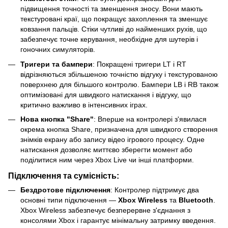
підвищення точності та зменшення зносу. Вони мають
текстуровані краї, що покращує захоплення та зменшує
ковзання пальців. Стіки чутливі до найменших рухів, що
забезпечує точне керування, необхідне для шутерів і
гоночних симуляторів.
Тригери та бампери
: Покращені тригери LT і RT
відрізняються збільшеною точністю відгуку і текстурованою
поверхнею для більшого контролю. Бампери LB і RB також
оптимізовані для швидкого натискання і відгуку, що
критично важливо в інтенсивних іграх.
Нова кнопка "Share"
: Вперше на контролері з'явилася
окрема кнопка Share, призначена для швидкого створення
знімків екрану або запису відео ігрового процесу. Одне
натискання дозволяє миттєво зберегти момент або
поділитися ним через Xbox Live чи інші платформи.
Підключення та сумісність:
Бездротове підключення
: Контролер підтримує два
основні типи підключення —
Xbox Wireless
та
Bluetooth
.
Xbox Wireless забезпечує безперервне з'єднання з
консолями Xbox і гарантує мінімальну затримку введення.