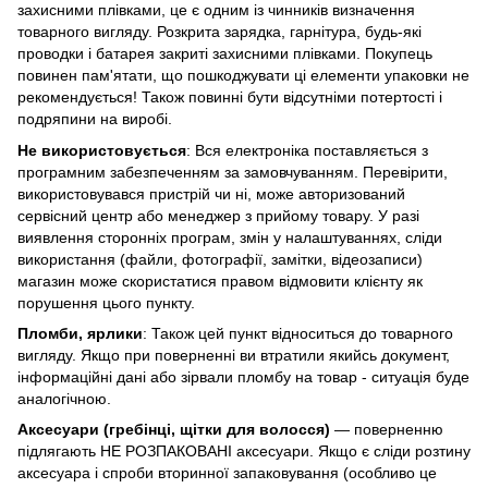
захисними плівками, це є одним із чинників визначення
товарного вигляду. Розкрита зарядка, гарнітура, будь-які
проводки і батарея закриті захисними плівками. Покупець
повинен пам'ятати, що пошкоджувати ці елементи упаковки не
рекомендується! Також повинні бути відсутніми потертості і
подряпини на виробі.
Не використовується
: Вся електроніка поставляється з
програмним забезпеченням за замовчуванням. Перевірити,
використовувався пристрій чи ні, може авторизований
сервісний центр або менеджер з прийому товару. У разі
виявлення сторонніх програм, змін у налаштуваннях, сліди
використання (файли, фотографії, замітки, відеозаписи)
магазин може скористатися правом відмовити клієнту як
порушення цього пункту.
Пломби, ярлики
: Також цей пункт відноситься до товарного
вигляду. Якщо при поверненні ви втратили якийсь документ,
інформаційні дані або зірвали пломбу на товар - ситуація буде
аналогічною.
Аксесуари (гребінці, щітки для волосся)
— поверненню
підлягають НЕ РОЗПАКОВАНІ аксесуари. Якщо є сліди розтину
аксесуара і спроби вторинної запаковування (особливо це