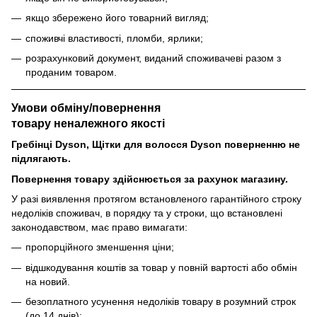
якщо збережено його товарний вигляд;
споживчі властивості, пломби, ярлики;
розрахунковий документ, виданий споживачеві разом з
проданим товаром.
Умови обміну/повернення
товару
неналежного
якості
Гребінці Dyson, Щітки для волосся Dyson поверненню не
підлягають.
Повернення товару здійснюється за рахунок магазину.
У разі виявлення протягом встановленого гарантійного строку
недоліків споживач, в порядку та у строки, що встановлені
законодавством, має право вимагати:
пропорційного зменшення ціни;
відшкодування коштів за товар у повній вартості або обмін
на новий.
безоплатного усунення недоліків товару в розумний строк
(до 14 днів);