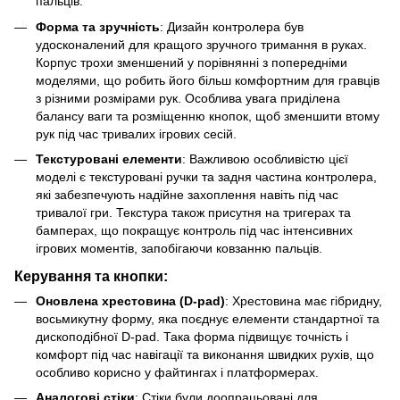
пальців.
Форма та зручність
: Дизайн контролера був
удосконалений для кращого зручного тримання в руках.
Корпус трохи зменшений у порівнянні з попередніми
моделями, що робить його більш комфортним для гравців
з різними розмірами рук. Особлива увага приділена
балансу ваги та розміщенню кнопок, щоб зменшити втому
рук під час тривалих ігрових сесій.
Текстуровані елементи
: Важливою особливістю цієї
моделі є текстуровані ручки та задня частина контролера,
які забезпечують надійне захоплення навіть під час
тривалої гри. Текстура також присутня на тригерах та
бамперах, що покращує контроль під час інтенсивних
ігрових моментів, запобігаючи ковзанню пальців.
Керування та кнопки:
Оновлена хрестовина (D-pad)
: Хрестовина має гібридну,
восьмикутну форму, яка поєднує елементи стандартної та
дископодібної D-pad. Така форма підвищує точність і
комфорт під час навігації та виконання швидких рухів, що
особливо корисно у файтингах і платформерах.
Аналогові стіки
: Стіки були доопрацьовані для