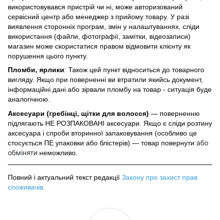
використовувався пристрій чи ні, може авторизований
сервісний центр або менеджер з прийому товару. У разі
виявлення сторонніх програм, змін у налаштуваннях, сліди
використання (файли, фотографії, замітки, відеозаписи)
магазин може скористатися правом відмовити клієнту як
порушення цього пункту.
Пломби, ярлики
: Також цей пункт відноситься до товарного
вигляду. Якщо при поверненні ви втратили якийсь документ,
інформаційні дані або зірвали пломбу на товар - ситуація буде
аналогічною.
Аксесуари (гребінці, щітки для волосся)
— поверненню
підлягають НЕ РОЗПАКОВАНІ аксесуари. Якщо є сліди розтину
аксесуара і спроби вторинної запаковування (особливо це
або
стосується ПЕ упаковки або блістерів) — товар повернути
обміняти
неможливо.
Повний і актуальний текст редакції
Закону про захист прав
споживачів
.