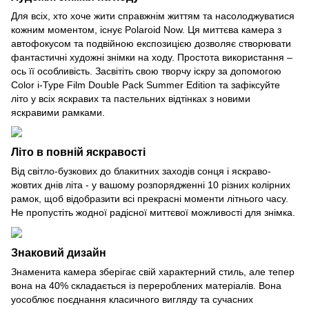
Для всіх, хто хоче жити справжнім життям та насолоджуватися
кожним моментом, існує Polaroid Now. Ця миттєва камера з
автофокусом та подвійною експозицією дозволяє створювати
фантастичні художні знімки на ходу. Простота використання –
ось її особливість. Засвітіть свою творчу іскру за допомогою
Color i-Type Film Double Pack Summer Edition та зафіксуйте
літо у всіх яскравих та пастельних відтінках з новими
яскравими рамками.
Літо в повній яскравості
Від світло-бузкових до блакитних заходів сонця і яскраво-
жовтих днів літа - у вашому розпорядженні 10 різних колірних
рамок, щоб відобразити всі прекрасні моменти літнього часу.
Не пропустіть жодної радісної миттєвої можливості для знімка.
Знаковий д
изайн
Знаменита камера зберігає свій характерний стиль, але тепер
вона на 40% складається із перероблених матеріалів. Вона
уособлює поєднання класичного вигляду та сучасних