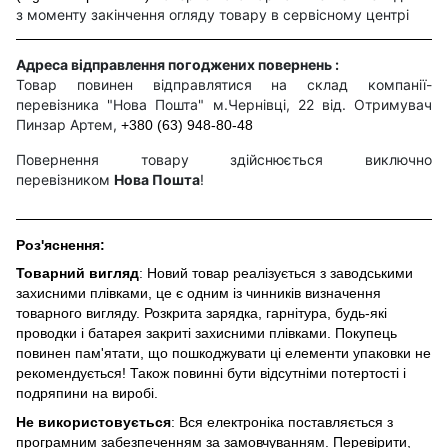
з моменту закінчення огляду товару в сервісному центрі
Адреса відправлення погоджених повернень :
Товар повинен відправлятися на склад компанії-
перевізника "Нова Пошта" м.Чернівці, 22 від. Отримувач
Пинзар Артем,
+380 (63) 948-80-48
Повернення товару здійснюється виключно
перевізником
Нова Пошта
!
Роз'яснення:
Товарний вигляд
: Новий товар реалізується з заводськими
захисними плівками, це є одним із чинників визначення
товарного вигляду. Розкрита зарядка, гарнітура, будь-які
проводки і батарея закриті захисними плівками. Покупець
повинен пам'ятати, що пошкоджувати ці елементи упаковки не
рекомендується! Також повинні бути відсутніми потертості і
подряпини на виробі.
Не використовується
: Вся електроніка поставляється з
програмним забезпеченням за замовчуванням. Перевірити,