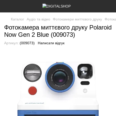
Каталог
Аудіо та відео
Фотокамери миттєвого друку
Фотока
Фотокамера миттєвого друку Polaroid
Now Gen 2 Blue (009073)
Артикул:
(009073)
Написати відгук