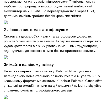
перспективних матеріалів, підкреслюючи її унікальність та
турботу про природу, а високопродуктивний літій-іонний
акумулятор на 750 мАг, що перезаряджається через USB,
дасть можливість зробити безліч красивих знімків.
2-лінзова система з автофокусом
Система з двома об'єктивами та автофокусом дозволяє
робити більш чіткі та різкі знімки. Тепер ви можете створювати
чудові фотографії в різних умовах із меншими труднощами,
адаптуючись до кожного знімка без використання спалаху.
Знімайте на відому плівку
Не можна перевершити класику. Polaroid Now сумісна з
легендарною моментальною плівкою Polaroid i-Type та 600 у
класичному форматі моментальної плівки Polaroid. Створюйте
унікальні та емоційні знімки на цій класичній плівці та відчуйте
справжню сутність поляроїдівського досвіду.