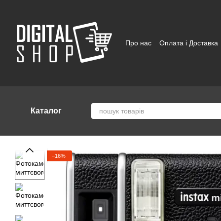
Перейти до основного контенту
Про нас
Оплата і Доставка
Відгуки про магазин
Угод
Каталог
−16%