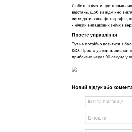
Любите знімати приголомшливі
відстань, щоб ви відмінно виг
виглядати ваша фотографія, за
- ніяких випадкових знімків ве
Просте управління
Тут не потрібно возитися з ба
ISO. Просто увімкніть живлення 
приблизно через 90 секунд у в
Новий відгук або комент