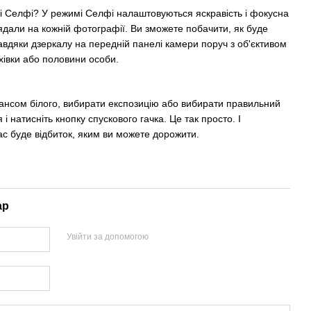
 Селфі? У режимі Селфі налаштовуються яскравість і фокусна
лядали на кожній фотографії. Ви зможете побачити, як буде
вдяки дзеркалу на передній панелі камери поруч з об'єктивом
рхівки або половини особи.
лансом білого, вибирати експозицію або вибирати правильний
і натисніть кнопку спускового гачка. Це так просто. І
ас буде відбиток, яким ви можете дорожити.
ар
Увійти за допомогою