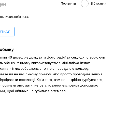
грн
Порівняти
В бажання
опичувальної знижки
иться
 обміну
 mini 40 дозволяє друкувати фотографії за секунди, створюючи
ть обміну. У ньому використовується міні-плівка Instax
мання чітких зображень з точною передачею кольору.
ваєте ви на весільному прийомі або просто проводите вечір з
ідобразити веселощі. Крім того, вам не потрібно турбуватися,
і, оскільки автоматичне регулювання експозиції допомагає
ми, щоб обличчя не губилися в темряві.