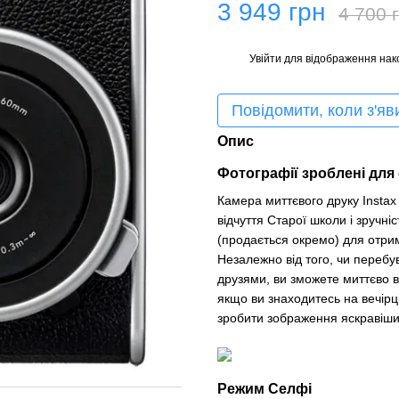
3 949 грн
4 700 
Увійти
для відображення нак
%
Повідомити, коли з'яв
Опис
Фотографії зроблені для
Камера миттєвого друку Instax
відчуття Старої школи і зручніс
(продається окремо) для отри
Незалежно від того, чи перебу
друзями, ви зможете миттєво в
якщо ви знаходитесь на вечірц
зробити зображення яскравіши
Режим Селфі