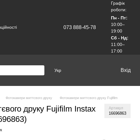
Графік
роботи:
Пн - Пт:
10:00–
073 888-45-78
ційності
19:00
Сб - Нд:
11:00–
17:00
Вхід
Укр
Фотокамери миттєвого друку
Фотокамери миттєвого друку Fujifilm
вого друку Fujifilm Instax
Артикул
16696863
6696863)
к