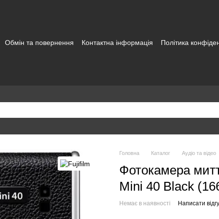
Обмін та повернення
Контактна інформація
Політика конфіден
а користувача
Головна
Каталог
Аудіо та відео
Фотокамера миттє
Mini 40 Black (1
Немає в наявності
Написати відгу