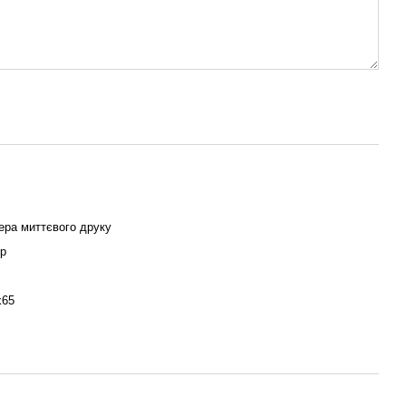
ера миттєвого друку
ір
х65