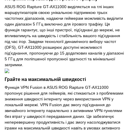
ASUS ROG Rapture GT-AX11000 виділяється на тлі інших
маршрутизаторів своєю унікальною підтримкою трьох
частотних діапазонів, надаючи геймерам можливість виділити
один діапазон 5 ГГц виключно для ігрового трафіку. Ця
функція гарантує, що інші пристрої, під'єднані до мережі, не
впливатимуть на швидкість і стабільність вашого під'єднання
під час ігор. Завдяки технології динамічного вибору частот
(DFS), GT-AX11000 розширює доступні можливості
під'єднання, пропонуючи до 15 додаткових каналів у діапазоні
5 ГГц для поліпшеної пропускної здатності та мінімальної
затримки.
Грайте на максимальній швидкості
Функція VPN Fusion в ASUS ROG Rapture GT-AX11000
пропонує рішення для геймерів, які стикаються з проблемами
зниження швидкості інтернету через використання VPN у
локальній мережі. VPN Fusion дає змогу під'єднання до
звичайного інтернету паралельно з активними VPN-тунелями
без втрат у швидкості передавання даних. Це забезпечує
неперевершену продуктивність і дає змогу насолоджуватися
іграми на максимальній швидкості навіть в умовах активного