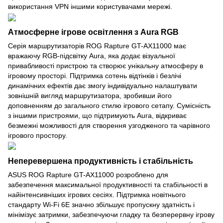
використання VPN іншими користувачами мережі.
Атмосферне ігрове освітлення з Aura RGB
Серія маршрутизаторів ROG Rapture GT-AX11000 має
вражаючу RGB-підсвітку Aura, яка додає візуальної
привабливості пристрою та створює унікальну атмосферу в
ігровому просторі. Підтримка сотень відтінків і безлічі
динамічних ефектів дає змогу індивідуально налаштувати
зовнішній вигляд маршрутизатора, зробивши його
доповненням до загального стилю ігрового сетапу. Сумісність
з іншими пристроями, що підтримують Aura, відкриває
безмежні можливості для створення узгодженого та чарівного
ігрового простору.
Неперевершена продуктивність і стабільність
ASUS ROG Rapture GT-AX11000 розроблено для
забезпечення максимальної продуктивності та стабільності в
найінтенсивніших ігрових сесіях. Підтримка новітнього
стандарту Wi-Fi 6E значно збільшує пропускну здатність і
мінімізує затримки, забезпечуючи гладку та безперервну ігрову