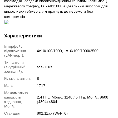
взаємодію. Завдяки високошвидкісним каналам і оптимізації
мережевого трафіку, GT-AX11000 є ідеальним вибором для
вимогливих геймерів, які прагнуть до перемоги без
компромісів.
Характеристики
Інтерфейс
підключення
4x10/100/1000, 1x10/100/1000/2500
(LAN-порт):
Тип антени
(внутрішній/
зовнішня
зовнішній):
Кількість антен:
8
Маса, г:
1717
Максимальна
швидкість
2,4 ГГц, Мбіт/с: 1148 / 5 ГГц, Мбіт/с: 9608
з'єднання,
(4804+4804
Мбіт/с
Стандарт:
802.11ax (Wi-Fi 6)