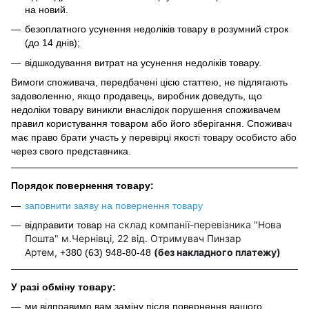
на новий.
безоплатного усунення недоліків товару в розумний строк
(до 14 днів);
відшкодування витрат на усунення недоліків товару.
Вимоги споживача, передбачені цією статтею, не підлягають
задоволенню, якщо продавець, виробник доведуть, що
недоліки товару виникли внаслідок порушення споживачем
правил користування товаром або його зберігання. Споживач
має право брати участь у перевірці якості товару особисто або
через свого представника.
Порядок повернення товару:
заповнити заяву на повернення товару
на склад компанії-перевізника "Нова
відправити товар
Пошта" м.Чернівці, 22 від. Отримувач Пинзар
Артем,
(без накладного платежу)
+380 (63) 948-80-48
У разі обміну товару:
ми відправимо вам заміну після повернення вашого