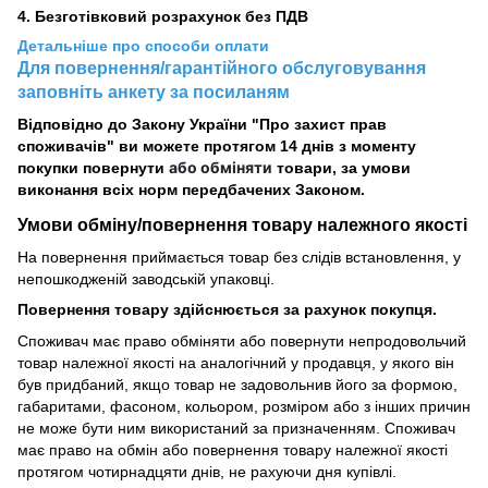
4. Безготівковий розрахунок без ПДВ
Детальніше про способи оплати
Для повернення/гарантійного обслуговування
заповніть анкету за посиланям
Відповідно до Закону України "Про захист прав
споживачів" ви можете протягом 14 днів з моменту
або обміняти
покупки повернути
товари, за умови
виконання всіх норм передбачених Законом.
Умови обміну/повернення товару
належного
якості
На повернення приймається товар без слідів встановлення, у
непошкодженій заводській упаковці.
Повернення товару здійснюється за рахунок покупця.
Споживач має право обміняти або повернути непродовольчий
товар належної якості на аналогічний у продавця, у якого він
був придбаний, якщо товар не задовольнив його за формою,
габаритами, фасоном, кольором, розміром або з інших причин
не може бути ним використаний за призначенням. Споживач
має право на обмін або повернення товару належної якості
протягом чотирнадцяти днів, не рахуючи дня купівлі.