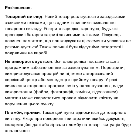
Роз'яснення:
Товарний вигляд
: Новий товар реалізується з заводськими
захисними плівками, це є одним із чинників визначення
товарного вигляду. Розкрита зарядка, гарнітура, будь-які
проводки і батарея закриті захисними плівками. Покупець
повинен пам'ятати, що пошкоджувати ці елементи упаковки не
рекомендується! Також повинні бути відсутніми потертості і
подряпини на виробі.
Не використовується
: Вся електроніка поставляється з
програмним забезпеченням за замовчуванням. Перевірити,
використовувався пристрій чи ні, може авторизований
сервісний центр або менеджер з прийому товару. У разі
виявлення сторонніх програм, змін у налаштуваннях, сліди
використання (файли, фотографії, замітки, відеозаписи)
магазин може скористатися правом відмовити клієнту як
порушення цього пункту.
Пломби, ярлики
: Також цей пункт відноситься до товарного
вигляду. Якщо при поверненні ви втратили якийсь документ,
інформаційні дані або зірвали пломбу на товар - ситуація буде
аналогічною.