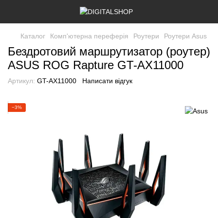
Каталог
Комп'ютерна переферія
Роутери
Роутери Asus
Бездротовий маршрутизатор (роутер)
ASUS ROG Rapture GT-AX11000
Артикул:
GT-AX11000
Написати відгук
−3%