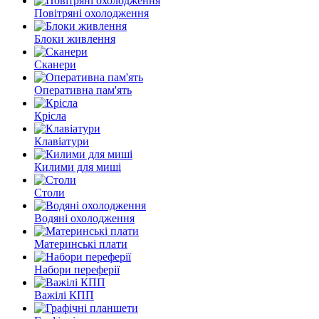
Повітряні охолодження
Блоки живлення
Сканери
Оперативна пам'ять
Крісла
Клавіатури
Килими для миші
Столи
Водяні охолодження
Материнські плати
Набори переферії
Важілі КПП