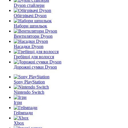
Dyson стайлери
Обігрівачі Dyson
Набори шпильок
Вентилятори Dyson
Насадки Dyson
Гребінці для волосся
Дорожні сумки Dyson
Sony PlayStation
Nintendo Switch
Ігри
Геймпади
Xbox