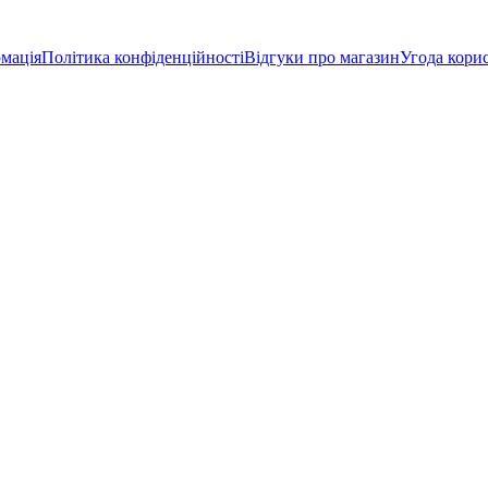
мація
Політика конфіденційності
Відгуки про магазин
Угода кори