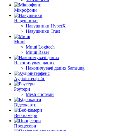
Мікрофони
Навушники
Навушники HyperX
Навушники Trust
Миші
Миші Logitech
Миші Razer
Накопичувачі даних
Накопичувачі даних Samsung
Аудіоінтерфейс
Роутери
Mesh-системи
Відеокарти
Веб-камери
Процесори