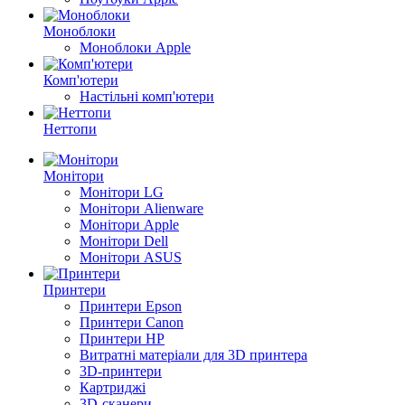
Моноблоки
Моноблоки Apple
Комп'ютери
Настільні комп'ютери
Неттопи
Монітори
Монітори LG
Монітори Alienware
Монітори Apple
Монітори Dell
Монітори ASUS
Принтери
Принтери Epson
Принтери Canon
Принтери HP
Витратні матеріали для 3D принтера
3D-принтери
Картриджі
3D-сканери