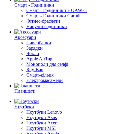
Смарт - Годинники
Смарт - Годинники HUAWEI
Смарт - Годинники Garmin
Фітнес-браслети
Наручні годинники
Аксесуари
Павербанки
Зарядки
Чохли
Apple AirTag
Моноподи для селфі
Ray-Ban
Смарт-кільця
Електромасажери
Планшети
Ноутбуки
Ноутбуки Lenovo
Ноутбуки Asus
Ноутбуки Acer
Ноутбуки MSI
Ноутбуки Apple