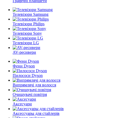
Графічні планшети
Телевізори Samsung
Телевізори Philips
Телевізори Sony
Телевізори LG
AV-ресивери
Фени Dyson
Пилососи Dyson
Випрямлячі для волосся
Очищувачі повітря
Аксесуари
Аксессуары для стайлерів