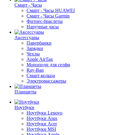
Смарт - Часы
Смарт - Часы HUAWEI
Смарт - Часы Garmin
Фитнес-браслеты
Наручные часы
Аксессуары
Павербанки
Зарядки
Чехлы
Apple AirTag
Моноподи для селфи
Ray-Ban
Смарт-кольца
Электромассажеры
Планшеты
Ноутбуки
Ноутбуки Lenovo
Ноутбуки Asus
Ноутбуки Acer
Ноутбуки MSI
Ноутбуки Apple