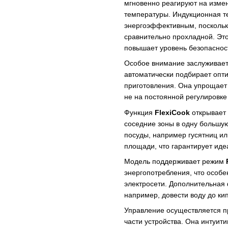
мгновенно реагируют на изме
температуры. Индукционная т
энергоэффективным, поскольку
сравнительно прохладной. Это
повышает уровень безопаснос
Особое внимание заслуживает
автоматически подбирает опт
приготовления. Она упрощает 
не на постоянной регулировк
Функция
FlexiCook
открывает 
соседние зоны в одну большую
посуды, например гусятниц и
площади, что гарантирует ид
Модель поддерживает режим
энергопотребления, что особе
электросети. Дополнительная
например, довести воду до кип
Управление осуществляется п
части устройства. Она интуит