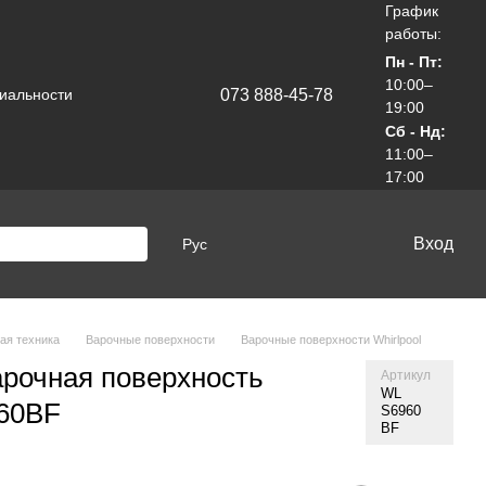
График
работы:
Пн - Пт:
10:00–
073 888-45-78
иальности
19:00
Сб - Нд:
11:00–
17:00
Вход
Рус
ая техника
Варочные поверхности
Варочные поверхности Whirlpool
рочная поверхность
Артикул
WL
960BF
S6960
BF