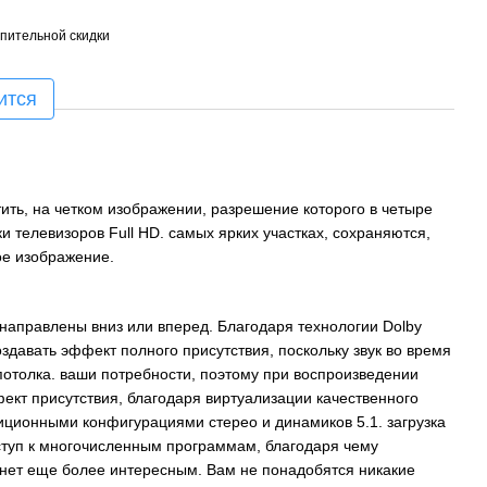
пительной скидки
ится
тить, на четком изображении, разрешение которого в четыре
и телевизоров Full HD. самых ярких участках, сохраняются,
е изображение.
направлены вниз или вперед. Благодаря технологии Dolby
здавать эффект полного присутствия, поскольку звук во время
потолка. ваши потребности, поэтому при воспроизведении
ект присутствия, благодаря виртуализации качественного
иционными конфигурациями стерео и динамиков 5.1. загрузка
ступ к многочисленным программам, благодаря чему
анет еще более интересным. Вам не понадобятся никакие