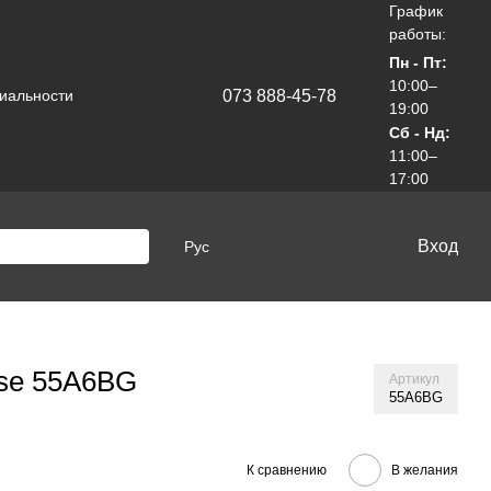
График
работы:
Пн - Пт:
10:00–
073 888-45-78
иальности
19:00
Сб - Нд:
11:00–
17:00
Вход
Рус
nse 55A6BG
Артикул
55A6BG
К сравнению
В желания