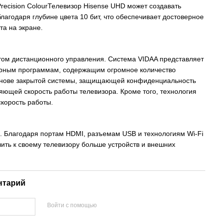
recision ColourТелевизор Hisense UHD может создавать
лагодаря глубине цвета 10 бит, что обеспечивает достоверное
та на экране.
том дистанционного управления. Система VIDAA представляет
ярным программам, содержащим огромное количество
основе закрытой системы, защищающей конфиденциальность
яющей скорость работы телевизора. Кроме того, технология
скорость работы.
. Благодаря портам HDMI, разъемам USB и технологиям Wi-Fi
чить к своему телевизору больше устройств и внешних
нтарий
Войти с помощью