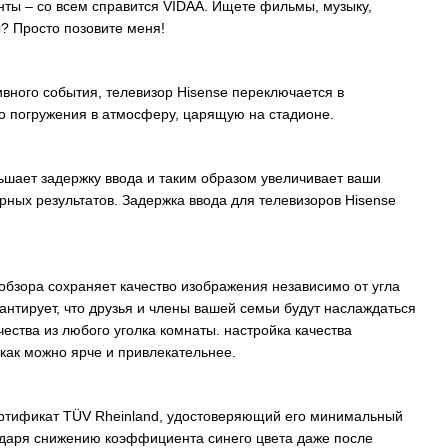
нты – со всем справится VIDAA. Ищете фильмы, музыку,
? Просто позовите меня!
вного события, телевизор Hisense переключается в
о погружения в атмосферу, царящую на стадионе.
ьшает задержку ввода и таким образом увеличивает ваши
ных результатов. Задержка ввода для телевизоров Hisense
обзора сохраняет качество изображения независимо от угла
рантирует, что друзья и члены вашей семьи будут наслаждаться
ества из любого уголка комнаты. настройка качества
как можно ярче и привлекательнее.
ертификат TÜV Rheinland, удостоверяющий его минимальный
годаря снижению коэффициента синего цвета даже после