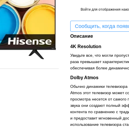
Войти
для отображения нако
%
Сообщить, когда появ
Описание
4K Resolution
Увидьте все, что могли пропус
раза превышает характеристик
обеспечивая более динамично
Dolby Atmos
Обычно динамики телевизора 
Atmos этот телевизор может со
просмотра несется от самого 
звука они создают полный эфф
контента по сравнению с трад
и предоставит мгновенный до
использование телевизора ст