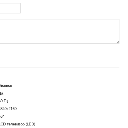
Hisense
Да
60 Гц
3840x2160
55"
LCD телевизор (LED)