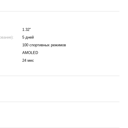
1.32"
ование):
5 дней
100 спортивных режимов
AMOLED
24 мес