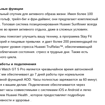
ьные функции
льный спутник для активного образа жизни. Имея более 100
гольф, трейл-биг и фри-дайвинг, они предлагают комплексный
. Топовая система позиционирования Huawei Sunflower всегда
ю во время активного отдыха, даже в сложных условиях.
мы помогает улучшить вашу технику, а программа Stay Fit
орий и пищевые привычки. и дает более 200 рекомендаций по
торинг уровня стресса Huawei TruRelax™, обеспечивающий
блегчения состояния. стресс в трудные дни. Также есть
ного цикла.
аботы и подключения
 Watch GT 5 Pro является чрезвычайное время автономной
 мм обеспечивают до 7 дней работы при нормальном
ивной функцией AOD. Часы полностью заряжаются за 60 минут,
ся к вашим делам. Подключение обеспечивается через
лает часы совместимыми с системами iOS и Android и легко
ем Huawei Health , которое предоставляет подробную
ности и здоровье .