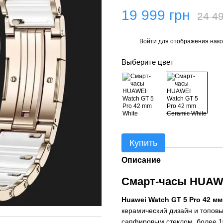
19 999 грн
24 49
Войти
для отображения нако
%
Выберите цвет
Купить
Описание
Смарт-часы HUAWE
Huawei Watch GT 5 Pro 42 мм
керамический дизайн и топов
сапфировым стеклом, более 1