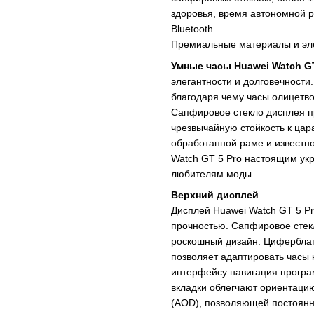
здоровья, время автономной р
Bluetooth.
Премиальные материалы и эл
Умные часы Huawei Watch GT
элегантности и долговечности.
благодаря чему часы олицетво
Сапфировое стекло дисплея пр
чрезвычайную стойкость к цар
обработанной раме и известно
Watch GT 5 Pro настоящим укр
любителям моды.
Верхний дисплей
Дисплей Huawei Watch GT 5 Pr
прочностью. Сапфировое стекл
роскошный дизайн. Циферблат
позволяет адаптировать часы 
интерфейсу навигация програм
вкладки облегчают ориентацию
(AOD), позволяющей постоян