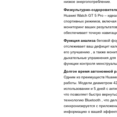
низкое энергопотребление.
Физкультурно-оздоровител
Huawei Watch GT 5 Pro – идеа
спортивных режимов, включая 
мониторинг ваших результатов
обеспечивает точную навигаци
Функция анализа
беговой фор
отслеживает ваш дефицит кал
его улучшению , а также мони
дыхательные упражнения для о
функции контроля менструаль
Долгое время автономной р
Одним из преимуществ Huawei
работы. Модели диаметром 42
использовании и 5 дней с акт
что позволяет быстро вернуть
технологию Bluetooth , что де
синхронизируется с приложени
информацию о вашей эффектив