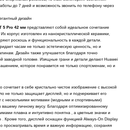
аботы до 7 дней и возможность звонить по телефону через
егантный дизайн
 5 Pro 42 мм
представляют собой идеальное сочетание
 Их корпус изготовлен из нанокристаллической керамики,
ряют роскошь и функциональность в каждой детали.
идает часам не только эстетическую ценность, но и
апинам. Дизайн также улучшается благодаря точно
й заводной головке. Изящные грани и детали делают Huawei
ашением, которое понравится не только спортсменам, но и
o сочетает в себе кристально чистое изображение с высокой
о не только защищает дисплей, но и подчеркивает его
 с несколькими мотивами (модными и спортивными)
к вашему личному вкусу. Благодаря оптимизированному
мами плавна и интуитивно понятна , а цветные значки и
 . Кроме того, дисплей оснащен функцией Always-On Display
но просматривать время и важную информацию, сохраняя