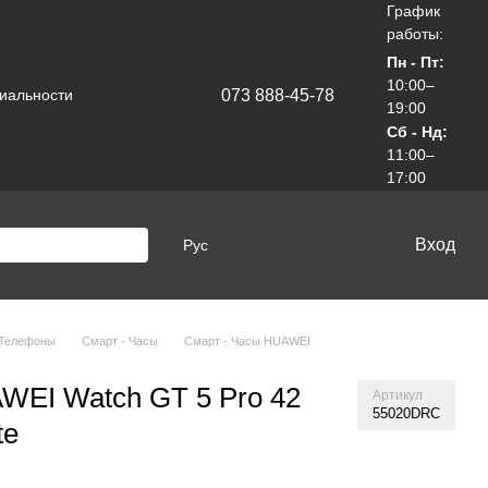
График
работы:
Пн - Пт:
10:00–
073 888-45-78
иальности
19:00
Сб - Нд:
11:00–
17:00
Вход
Рус
 Телефоны
Смарт - Часы
Смарт - Часы HUAWEI
WEI Watch GT 5 Pro 42
Артикул
55020DRC
te