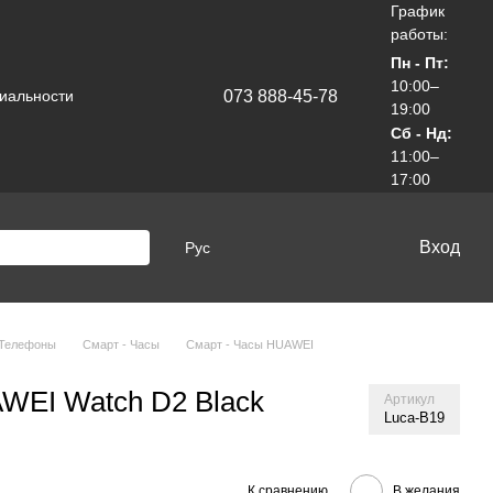
График
работы:
Пн - Пт:
10:00–
073 888-45-78
иальности
19:00
Сб - Нд:
11:00–
17:00
Вход
Рус
 Телефоны
Смарт - Часы
Смарт - Часы HUAWEI
WEI Watch D2 Black
Артикул
Luca-B19
К сравнению
В желания