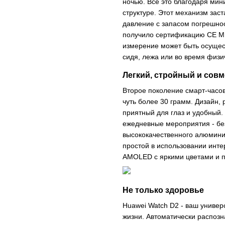
ночью. Все это благодаря мин
структуре. Этот механизм зас
давление с запасом погрешност
получило сертификацию CE MD
измерение может быть осущест
сидя, лежа или во время физи
Легкий, стройный и сов
Второе поколение смарт-часов 
чуть более 30 грамм. Дизайн,
приятный для глаз и удобный
ежедневные мероприятия - бе
высококачественного алюминия
простой в использовании инт
AMOLED с яркими цветами и пи
Не только здоровье
Huawei Watch D2 - ваш универ
жизни. Автоматически распозн