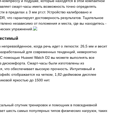
и-компрессу и подушке, которые находятся в этой компактной
тавляет смарт-часы иметь возможность точно определять
и в пределах ± 3 мм рт.ст. Устройство калибровано и
R, что гарантирует достоверность результатов. Тщательное
влено независимо от положения и места, где вы находитесь -
ческих упражнений.
местимый
непревзойденное, когда речь идет о легкости: 26,5 мм и весит
 разработанный для современных тенденций, невероятно
. С помощью Huawei Watch D2 вы можете выполнять все
з дискомфорта. Смарт-часы были изготовлены из
, что обеспечивает высокую прочность. Интуитивный и
ерфейс отображается на четком, 1,82-дюймовом дисплее
ковой яркостью до 1500 нит.
сальный спутник тренировок и помощник в повседневной
ает шесть самых популярных типов физических нагрузок, таких