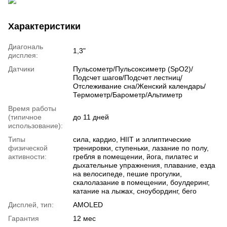
Характеристики
Диагональ
1,3"
дисплея:
Датчики
Пульсометр/Пульсоксиметр (SpO2)/
Подсчет шагов/Подсчет лестниц/
Отслеживание сна/Женский календарь/
Термометр/Барометр/Альтиметр
Время работы
(типичное
до 11 дней
использование):
Типы
сила, кардио, HIIT и эллиптические
физической
тренировки, ступеньки, лазание по полу,
активности:
гребля в помещении, йога, пилатес и
дыхательные упражнения, плавание, езда
на велосипеде, пешие прогулки,
скалолазание в помещении, боулдеринг,
катание на лыжах, сноубординг, бего
Дисплей, тип:
AMOLED
Гарантия
12 мес