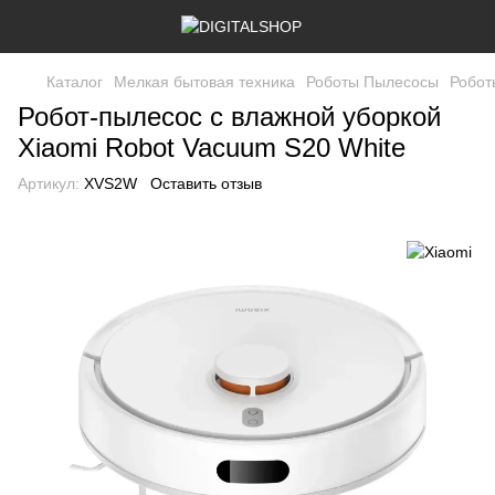
Каталог
Мелкая бытовая техника
Роботы Пылесосы
Робот
Робот-пылесос с влажной уборкой
Xiaomi Robot Vacuum S20 White
Артикул:
XVS2W
Оставить отзыв