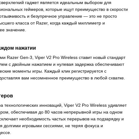
 сверхлегкий гаджет является идеальным выбором для
сиональных геймеров, которые ищут преимущество в скорости
отзывчивость и безупречное управление — это не просто
ысшего класса от Razer, когда каждый миллиметр и
е значение.
каждом нажатии
и Razer Gen-3, Viper V2 Pro Wireless ставит новый стандарт
лем с двойным нажатием и нулевая задержка обеспечивают
еские моменты игры. Каждый клик регистрируется с
доставляя вам несомненное преимущество в любой схватке.
теров
технологических инноваций, Viper V2 Pro Wireless удивляет
ром, обеспечивая до 80 часов непрерывной игры на одном
исключает необходимость частых перерывов на подзарядку и
я долгими игровыми сессиями, не теряя фокуса и
ессе.