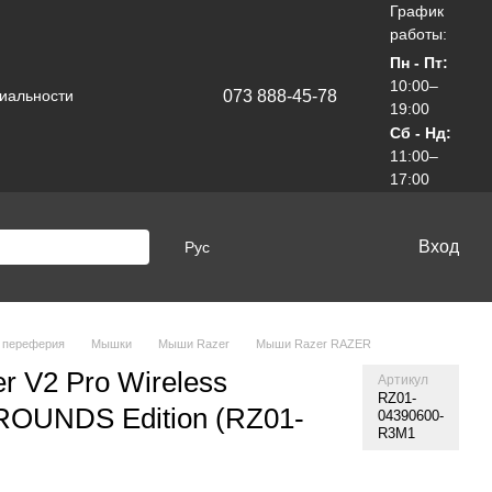
График
работы:
Пн - Пт:
10:00–
073 888-45-78
иальности
19:00
Сб - Нд:
11:00–
17:00
Вход
Рус
 переферия
Мышки
Мыши Razer
Мыши Razer RAZER
r V2 Pro Wireless
Артикул
RZ01-
OUNDS Edition (RZ01-
04390600-
R3M1