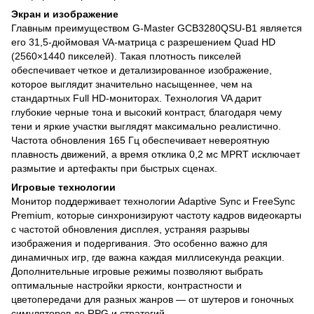
Экран и изображение
Главным преимуществом G-Master GCB3280QSU-B1 является
его 31,5-дюймовая VA-матрица с разрешением Quad HD
(2560×1440 пикселей). Такая плотность пикселей
обеспечивает четкое и детализированное изображение,
которое выглядит значительно насыщеннее, чем на
стандартных Full HD-мониторах. Технология VA дарит
глубокие черные тона и высокий контраст, благодаря чему
тени и яркие участки выглядят максимально реалистично.
Частота обновления 165 Гц обеспечивает невероятную
плавность движений, а время отклика 0,2 мс MPRT исключает
размытие и артефакты при быстрых сценах.
Игровые технологии
Монитор поддерживает технологии Adaptive Sync и FreeSync
Premium, которые синхронизируют частоту кадров видеокарты
с частотой обновления дисплея, устраняя разрывы
изображения и подергивания. Это особенно важно для
динамичных игр, где важна каждая миллисекунда реакции.
Дополнительные игровые режимы позволяют выбрать
оптимальные настройки яркости, контрастности и
цветопередачи для разных жанров — от шутеров и гоночных
симуляторов до RPG и стратегий.