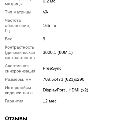
0,2 мс
матрицы
Тип матрицы
VA
Частота
обновления,
165 Гц
Гц:
Вес
9
Контрастность
(динамическая
3000:1 (80М:1)
контрастность)
Адаптивная
FreeSync
синхронизация
Размеры, мм
709,5x473 (623)x290
Интерфейсы
DisplayPort , HDMI (x2)
видеосигнала
Гарантия
12 мес
Отзывы