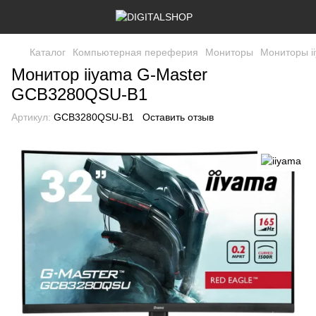
Каталог
Компьютерная переферия
Мониторы
Мониторы i
Монитор iiyama G-Master
GCB3280QSU-B1
Артикул:
GCB3280QSU-B1
Оставить отзыв