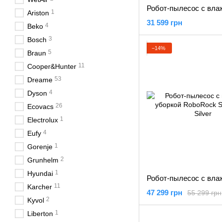
1
Ariston
31 599 грн
4
Beko
3
Bosch
−14%
5
Braun
11
Cooper&Hunter
53
Dreame
4
Dyson
26
Ecovacs
1
Electrolux
4
Eufy
1
Gorenje
2
Grunhelm
1
Hyundai
11
Karcher
47 299 грн
55 299 грн
2
Kyvol
1
Liberton