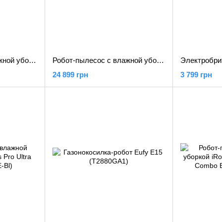
Робот-пылесос с влажной уборкой MOVA MOBIUS 60 Black-EUA (RLV83LE)
Робот-пылесос с влажной уборкой ECOVACS Deebot T50 Omni White (DBTT50OMNWT)
24 899 грн
3 799 грн