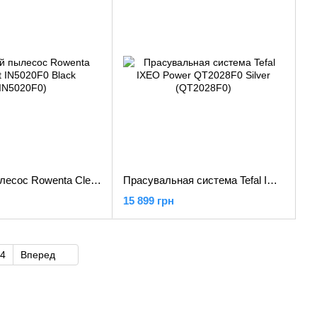
Моющий пылесос Rowenta Clean It IN5020F0 Black (IN5020F0)
Прасувальная система Tefal IXEO Power QT2028F0 Silver (QT2028F0)
15 899 грн
4
Вперед