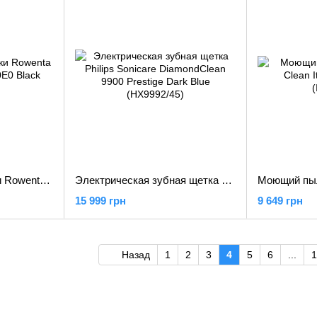
Машинка для стрижки Rowenta X Series 700 TN9610E0 Black (TN9610E0)
Электрическая зубная щетка Philips Sonicare DiamondClean 9900 Prestige Dark Blue (HX9992/45)
15 999 грн
9 649 грн
Назад
1
2
3
4
5
6
...
1