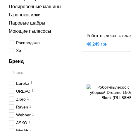
Полировочные машины
Газонокосилки
Паровые шабры
Моющие пылесосы
1
Распродажа
40 249 грн
1
Хит
Бренд
1
Eureka
1
UREVO
1
Zipro
1
Raven
1
Webber
1
ASKO
2
WetAir