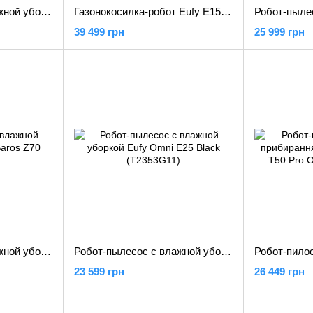
Робот-пылесос с влажной уборкой Dreame L50s Pro Ultra Black (RLL88HE-Bl)
Газонокосилка-робот Eufy E15 (T2880GA1)
39 499 грн
25 999 грн
Робот-пылесос с влажной уборкой RoboRock Saros Z70 Silver
Робот-пылесос с влажной уборкой Eufy Omni E25 Black (T2353G11)
23 599 грн
26 449 грн