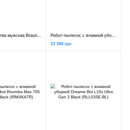
Электробритва мужская Braun Series 5 51-B1000s
Робот-пылесос с влажной уборкой Dreame L40 Ultra CE Black (RLD52SE-Bl)
23 399 грн