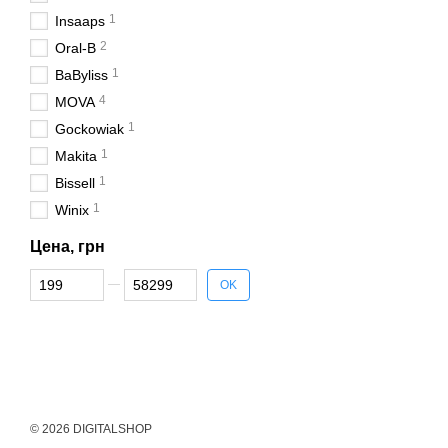
1
Insaaps
2
Oral-B
1
BaByliss
4
MOVA
1
Gockowiak
1
Makita
1
Bissell
1
Winix
Цена, грн
От Цена, грн
До Цена, грн
OK
© 2026 DIGITALSHOP