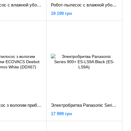
Робот-пылесос с влажной уборкой iRobot Roomba Max 705 Combo Black (IRMXKA7R)
Робот-пылесос с влажной уборкой Dreame Bot L10s Ultra Gen 3 Black (RLL53SE-BL)
19 199 грн
Робот-пилосос з вологим прибиранням ECOVACS Deebot T50 Pro Omni White (DDX67)
Электробритва Panasonic Series 900+ ES-LS9A Black (ES-LS9A)
17 999 грн