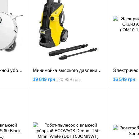
Робот-пылесос с влажной уборкой Dreame X60 Ultra Complete White (RLX87DE-wh)
Минимойка высокого давления Karcher K 7 Power Flex (1.317-300.0)
19 849 грн
16 549 грн
20 999 грн