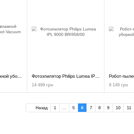
Робот-пылесос с влажной уборкой Xiaomi Mi Robot Vacuum E5 White
Фотоэпилятор Philips Lumea IPL 9000 BRI958/00
14 499 грн
9 149 грн
Назад
1
...
5
6
7
8
9
10
11