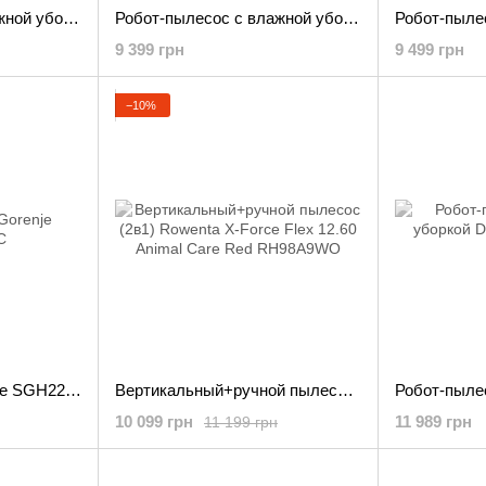
Робот-пылесос с влажной уборкой Dreame L10s Ultra (RLS6LADC)
Робот-пылесос с влажной уборкой Dreame L10 Pro
9 399 грн
9 499 грн
−10%
Парогенератор Gorenje SGH2200LBC
Вертикальный+ручной пылесос (2в1) Rowenta X-Force Flex 12.60 Animal Care Red RH98A9WO
10 099 грн
11 989 грн
11 199 грн