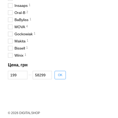
1
Insaaps
2
Oral-B
1
BaByliss
4
MOVA
1
Gockowiak
1
Makita
1
Bissell
1
Winix
Цена, грн
От Цена, грн
До Цена, грн
OK
© 2026 DIGITALSHOP