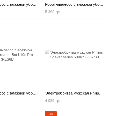
Робот-пылесос с влажной уборкой Dreame L10 Pro White
Робот-пылесос с влажной уборкой Dreame MOVA M1
5 390 грн
Робот-пылесос с влажной уборкой Dreame Bot L10s Pro (RLS6L)
Электробритва мужская Philips Shaver series 5000 S5887/30
4 089 грн
−4%