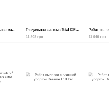
Щеточная шлифовальная машина Bosch Universal Brush (06033E0000)
Гладильная система Tefal IXEO Power QT2020
11 808 грн
11 949 грн