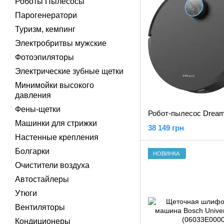
Роботы Пылесосы
Парогенератори
Туризм, кемпинг
Электробритвы мужские
Фотоэпиляторы
Электрические зубные щетки
Минимойки высокого
давления
Фены-щетки
Машинки для стрижки
38 149 грн
Настенные крепления
Болгарки
НОВИНКА
Очистители воздуха
Автостайлеры
Утюги
Вентиляторы
Кондиционеры