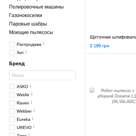
Полировочные машины
Газонокосилки
Паровые шабры
Моющие пылесосы
1
Распродажа
2 199 грн
1
Хит
Бренд
1
ASKO
2
WetAir
1
Raven
1
Webber
1
Eureka
1
UREVO
1
Zipro