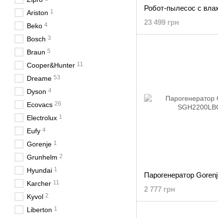
1
Ariston
23 499 грн
4
Beko
3
Bosch
5
Braun
11
Cooper&Hunter
53
Dreame
4
Dyson
26
Ecovacs
1
Electrolux
4
Eufy
1
Gorenje
2
Grunhelm
1
Hyundai
11
Karcher
2 777 грн
2
Kyvol
1
Liberton