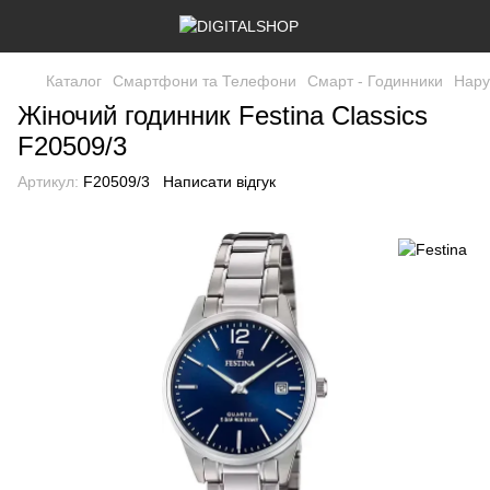
Каталог
Смартфони та Телефони
Смарт - Годинники
Нару
Жіночий годинник Festina Classics
F20509/3
Артикул:
F20509/3
Написати відгук