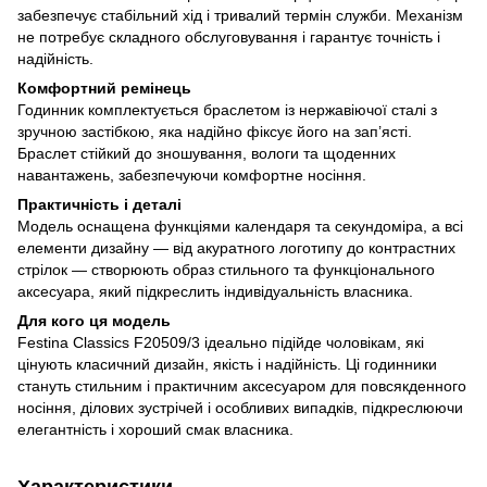
забезпечує стабільний хід і тривалий термін служби. Механізм
не потребує складного обслуговування і гарантує точність і
надійність.
Комфортний ремінець
Годинник комплектується браслетом із нержавіючої сталі з
зручною застібкою, яка надійно фіксує його на зап’ясті.
Браслет стійкий до зношування, вологи та щоденних
навантажень, забезпечуючи комфортне носіння.
Практичність і деталі
Модель оснащена функціями календаря та секундоміра, а всі
елементи дизайну — від акуратного логотипу до контрастних
стрілок — створюють образ стильного та функціонального
аксесуара, який підкреслить індивідуальність власника.
Для кого ця модель
Festina Classics F20509/3 ідеально підійде чоловікам, які
цінують класичний дизайн, якість і надійність. Ці годинники
стануть стильним і практичним аксесуаром для повсякденного
носіння, ділових зустрічей і особливих випадків, підкреслюючи
елегантність і хороший смак власника.
Характеристики