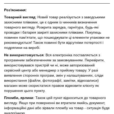
Роз'яснення:
Товарний вигляд
: Новий товар реалізується з заводськими
захисними плівками, це є одним із чинників визначення
товарного вигляду. Розкрита зарядка, гарнітура, будь-які
проводки і батарея закриті захисними плівками. Покупець
повинен пам'ятати, що пошкоджувати ці елементи упаковки не
рекомендується! Також повинні бути відсутніми потертості і
подряпини на виробі.
Не використовується
: Вся електроніка поставляється з
програмним забезпеченням за замовчуванням. Перевірити,
використовувався пристрій чи ні, може авторизований
сервісний центр або менеджер з прийому товару. У разі
виявлення сторонніх програм, змін у налаштуваннях, сліди
використання (файли, фотографії, замітки, відеозаписи)
магазин може скористатися правом відмовити клієнту як
порушення цього пункту.
Пломби, ярлики
: Також цей пункт відноситься до товарного
вигляду. Якщо при поверненні ви втратили якийсь документ,
інформаційні дані або зірвали пломбу на товар - ситуація буде
аналогічною.