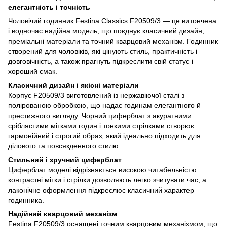
елегантність і точність
Чоловічий годинник Festina Classics F20509/3 — це витончена
і водночас надійна модель, що поєднує класичний дизайн,
преміальні матеріали та точний кварцовий механізм. Годинник
створений для чоловіків, які цінують стиль, практичність і
довговічність, а також прагнуть підкреслити свій статус і
хороший смак.
Класичний дизайн і якісні матеріали
Корпус F20509/3 виготовлений із нержавіючої сталі з
полірованою обробкою, що надає годинам елегантного й
престижного вигляду. Чорний циферблат з акуратними
сріблястими мітками годин і тонкими стрілками створює
гармонійний і строгий образ, який ідеально підходить для
ділового та повсякденного стилю.
Стильний і зручний циферблат
Циферблат моделі відрізняється високою читабельністю:
контрастні мітки і стрілки дозволяють легко зчитувати час, а
лаконічне оформлення підкреслює класичний характер
годинника.
Надійний кварцовий механізм
Festina F20509/3 оснащені точним кварцовим механізмом, що