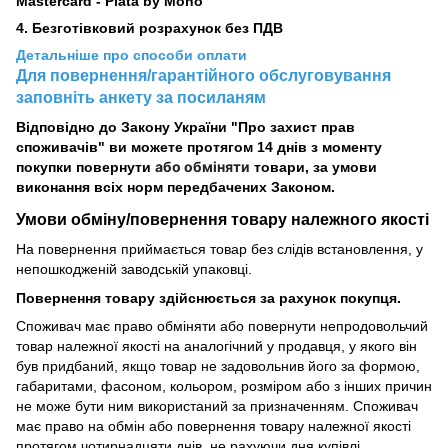
Mastercard - Plata by Mono
4. Безготівковий розрахунок без ПДВ
Детальніше про способи оплати
Для повернення/гарантійного обслуговування
заповніть анкету за посиланям
Відповідно до Закону України "Про захист прав
споживачів" ви можете протягом 14 днів з моменту
або обміняти
покупки повернути
товари, за умови
виконання всіх норм передбачених Законом.
Умови обміну/повернення товару
належного
якості
На повернення приймається товар без слідів встановлення, у
непошкодженій заводській упаковці.
Повернення товару здійснюється за рахунок покупця.
Споживач має право обміняти або повернути непродовольчий
товар належної якості на аналогічний у продавця, у якого він
був придбаний, якщо товар не задовольнив його за формою,
габаритами, фасоном, кольором, розміром або з інших причин
не може бути ним використаний за призначенням. Споживач
має право на обмін або повернення товару належної якості
протягом чотирнадцяти днів, не рахуючи дня купівлі.