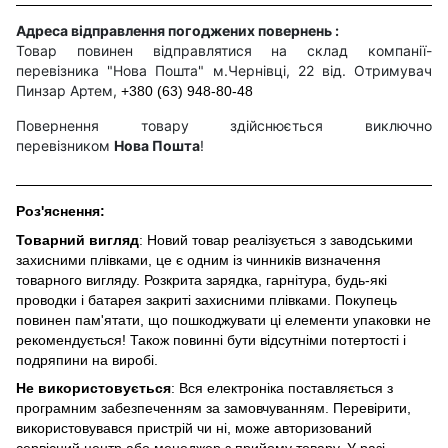
Адреса відправлення погоджених повернень :
Товар повинен відправлятися на склад компанії-
перевізника "Нова Пошта" м.Чернівці, 22 від. Отримувач
Пинзар Артем,
+380 (63) 948-80-48
Повернення товару здійснюється виключно
перевізником
Нова Пошта
!
Роз'яснення:
Товарний вигляд
: Новий товар реалізується з заводськими
захисними плівками, це є одним із чинників визначення
товарного вигляду. Розкрита зарядка, гарнітура, будь-які
проводки і батарея закриті захисними плівками. Покупець
повинен пам'ятати, що пошкоджувати ці елементи упаковки не
рекомендується! Також повинні бути відсутніми потертості і
подряпини на виробі.
Не використовується
: Вся електроніка поставляється з
програмним забезпеченням за замовчуванням. Перевірити,
використовувався пристрій чи ні, може авторизований