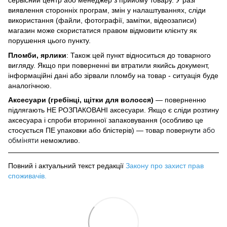
сервісний центр або менеджер з прийому товару. У разі
виявлення сторонніх програм, змін у налаштуваннях, сліди
використання (файли, фотографії, замітки, відеозаписи)
магазин може скористатися правом відмовити клієнту як
порушення цього пункту.
Пломби, ярлики
: Також цей пункт відноситься до товарного
вигляду. Якщо при поверненні ви втратили якийсь документ,
інформаційні дані або зірвали пломбу на товар - ситуація буде
аналогічною.
Аксесуари (гребінці, щітки для волосся)
— поверненню
підлягають НЕ РОЗПАКОВАНІ аксесуари. Якщо є сліди розтину
аксесуара і спроби вторинної запаковування (особливо це
або
стосується ПЕ упаковки або блістерів) — товар повернути
обміняти
неможливо.
Повний і актуальний текст редакції
Закону про захист прав
споживачів
.