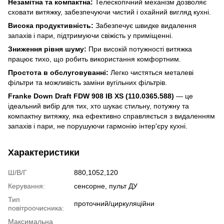
Незамітна та компактна:
Телескопічний механізм дозволяє
сховати витяжку, забезпечуючи чистий і охайний вигляд кухні.
Висока продуктивність:
Забезпечує швидке видалення
запахів і пари, підтримуючи свіжість у приміщенні.
Зниження рівня шуму:
При високій потужності витяжка
працює тихо, що робить використання комфортним.
Простота в обслуговуванні:
Легко чистяться металеві
фільтри та можливість заміни вугільних фільтрів.
Franke Down Draft FDW 908 IB XS (110.0365.588)
— це
ідеальний вибір для тих, хто шукає стильну, потужну та
компактну витяжку, яка ефективно справляється з видаленням
запахів і пари, не порушуючи гармонію інтер'єру кухні.
Характеристики
Ш/В/Г
880,1052,120
Керування:
сенсорне, пульт ДУ
Тип
проточний/циркуляційни
повітроочисника:
Mаксимальна