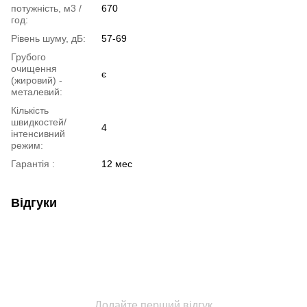
потужність, м3 /
670
год:
Рівень шуму, дБ:
57-69
Грубого
очищення
є
(жировий) -
металевий:
Кількість
швидкостей/
4
інтенсивний
режим:
Гарантія :
12 мес
Відгуки
Додайте перший відгук