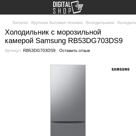
Каталог
Крупная бытовая техника
Холодильники
Холодил
Холодильник с морозильной
камерой Samsung RB53DG703DS9
Артикул:
RB53DG703DS9
Оставить отзыв