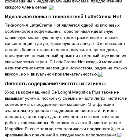
кофемашины к индивидуальным вкусам и предпочтениям
каждого члена семьи.
Идеальная пенка с технологией LatteCrema Hot
Технология LatteCrema Hot является одной из ключевых
особенностей кофемашины, обеспечивая идеальную,
сливочную молочную пену с тремя различными типами
консистенции: густую, кремовую или легкую. Это позволяет
достичь бариста-качественного результата прямо дома,
подчеркивая насыщенный аромат и отменный вкус кофе из
свежемолотых зерен. С LatteCrema Hot каждый молочный
напиток становится настоящим искусством, радуя не только
вкусом, но и визуальной привлекательностью.
Легкость содержания чистоты и гигиены
Уход за кофемашиной De'Longhi Magnifica Plus также не
вызывает усилий, поскольку съемные части легко чистятся и
совместимы с посудомоечной машиной. Эта функция
значительно упрощает поддержание чистоты и гигиены
аппарата, гарантируя долговечность и высокое качество
работы кофемашины. Возможность легкой очистки делает
Magnifica Plus не только технологически продвинутой, но и
чрезвычайно практичной в ежедневном использовании.