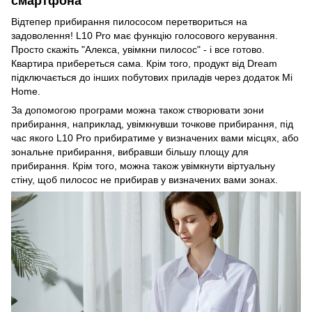
смартфона
Відтепер прибирання пилососом перетвориться на
задоволення! L10 Pro має функцію голосового керування.
Просто скажіть "Алекса, увімкни пилосос" - і все готово.
Квартира прибереться сама. Крім того, продукт від Dream
підключається до інших побутових приладів через додаток Mi
Home.
За допомогою програми можна також створювати зони
прибирання, наприклад, увімкнувши точкове прибирання, під
час якого L10 Pro прибиратиме у визначених вами місцях, або
зональне прибирання, вибравши більшу площу для
прибирання. Крім того, можна також увімкнути віртуальну
стіну, щоб пилосос не прибирав у визначених вами зонах.