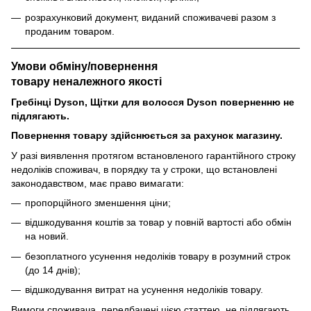
розрахунковий документ, виданий споживачеві разом з
проданим товаром.
Умови обміну/повернення
товару
неналежного
якості
Гребінці Dyson, Щітки для волосся Dyson поверненню не
підлягають.
Повернення товару здійснюється за рахунок магазину.
У разі виявлення протягом встановленого гарантійного строку
недоліків споживач, в порядку та у строки, що встановлені
законодавством, має право вимагати:
пропорційного зменшення ціни;
відшкодування коштів за товар у повній вартості або обмін
на новий.
безоплатного усунення недоліків товару в розумний строк
(до 14 днів);
відшкодування витрат на усунення недоліків товару.
Вимоги споживача, передбачені цією статтею, не підлягають