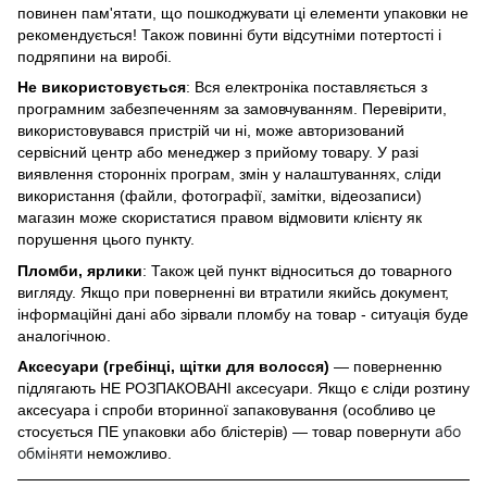
повинен пам'ятати, що пошкоджувати ці елементи упаковки не
рекомендується! Також повинні бути відсутніми потертості і
подряпини на виробі.
Не використовується
: Вся електроніка поставляється з
програмним забезпеченням за замовчуванням. Перевірити,
використовувався пристрій чи ні, може авторизований
сервісний центр або менеджер з прийому товару. У разі
виявлення сторонніх програм, змін у налаштуваннях, сліди
використання (файли, фотографії, замітки, відеозаписи)
магазин може скористатися правом відмовити клієнту як
порушення цього пункту.
Пломби, ярлики
: Також цей пункт відноситься до товарного
вигляду. Якщо при поверненні ви втратили якийсь документ,
інформаційні дані або зірвали пломбу на товар - ситуація буде
аналогічною.
Аксесуари (гребінці, щітки для волосся)
— поверненню
підлягають НЕ РОЗПАКОВАНІ аксесуари. Якщо є сліди розтину
аксесуара і спроби вторинної запаковування (особливо це
або
стосується ПЕ упаковки або блістерів) — товар повернути
обміняти
неможливо.