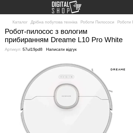
Каталог
Дрібна побутова техніка
Роботи Пилососи
Роботи
Робот-пилосос з вологим
прибиранням Dreame L10 Pro White
Артикул:
57ul19pd8
Написати відгук