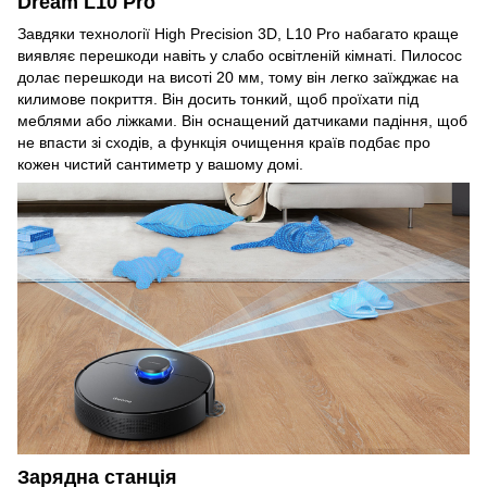
Dream L10 Pro
Завдяки технології High Precision 3D, L10 Pro набагато краще
виявляє перешкоди навіть у слабо освітленій кімнаті. Пилосос
долає перешкоди на висоті 20 мм, тому він легко заїжджає на
килимове покриття. Він досить тонкий, щоб проїхати під
меблями або ліжками. Він оснащений датчиками падіння, щоб
не впасти зі сходів, а функція очищення країв подбає про
кожен чистий сантиметр у вашому домі.
Зарядна станція