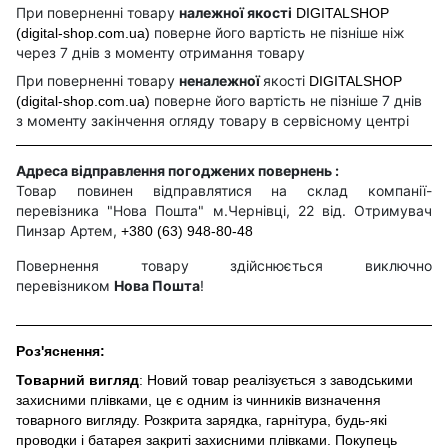
При поверненні товару
належної якості
DIGITALSHOP
поверне його вартість не пізніше ніж
(digital-shop.com.ua)
через 7 днів з моменту отримання товару
При поверненні товару
неналежної
якості
DIGITALSHOP
поверне його вартість не пізніше 7 днів
(digital-shop.com.ua)
з моменту закінчення огляду товару в сервісному центрі
Адреса відправлення погоджених повернень :
Товар повинен відправлятися на склад компанії-
перевізника "Нова Пошта" м.Чернівці, 22 від. Отримувач
Пинзар Артем,
+380 (63) 948-80-48
Повернення товару здійснюється виключно
перевізником
Нова Пошта
!
Роз'яснення:
Товарний вигляд
: Новий товар реалізується з заводськими
захисними плівками, це є одним із чинників визначення
товарного вигляду. Розкрита зарядка, гарнітура, будь-які
проводки і батарея закриті захисними плівками. Покупець