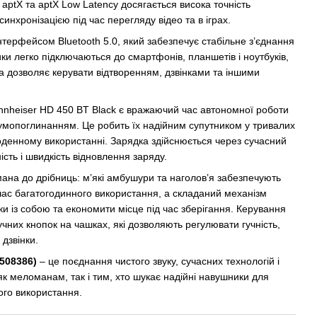
 aptX та aptX Low Latency досягається висока точність
синхронізацією під час перегляду відео та в іграх.
терфейсом Bluetooth 5.0, який забезпечує стабільне з’єднання
ки легко підключаються до смартфонів, планшетів і ноутбуків,
а дозволяє керувати відтворенням, дзвінками та іншими
nnheiser HD 450 BT Black є вражаючий час автономної роботи
умопоглинанням. Це робить їх надійним супутником у тривалих
оденному використанні. Зарядка здійснюється через сучасний
сть і швидкість відновлення заряду.
ана до дрібниць: м’які амбушури та наголов’я забезпечують
час багатогодинного використання, а складаний механізм
и із собою та економити місце під час зберігання. Керування
чних кнопок на чашках, які дозволяють регулювати гучність,
дзвінки.
(508386)
– це поєднання чистого звуку, сучасних технологій і
як меломанам, так і тим, хто шукає надійні навушники для
го використання.