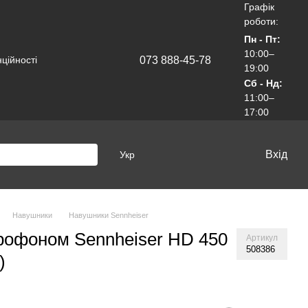
Графік
роботи:
Пн - Пт:
10:00–
073 888-45-78
ційності
19:00
Сб - Нд:
11:00–
17:00
Вхід
Укр
Навушники
Навушники Sennheiser
рофоном Sennheiser HD 450
Артикул
508386
)