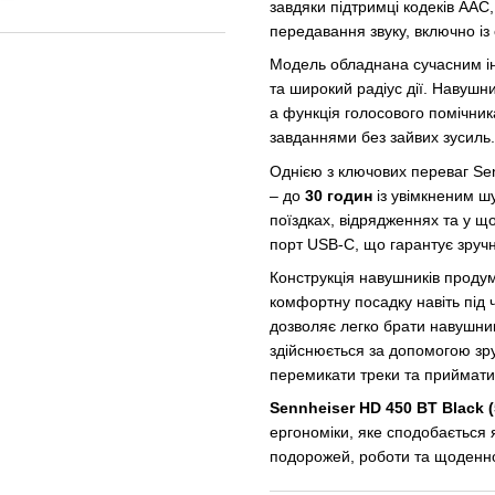
завдяки підтримці кодеків AAC,
передавання звуку, включно із 
Модель обладнана сучасним ін
та широкий радіус дії. Навушни
а функція голосового помічник
завданнями без зайвих зусиль.
Однією з ключових переваг Se
– до
30 годин
із увімкненим ш
поїздках, відрядженнях та у щ
порт USB-C, що гарантує зручні
Конструкція навушників продум
комфортну посадку навіть під 
дозволяє легко брати навушник
здійснюється за допомогою зру
перемикати треки та приймати 
Sennheiser HD 450 BT Black 
ергономіки, яке сподобається 
подорожей, роботи та щоденно