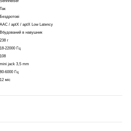
Sennheiser
Так
Бездротові
AAC / aptX / aptX Low Latency
Вбудований в навушник
238 г
18-22000 Гц
108
mini jack 3,5 mm
80-6000 Гц
12 міс