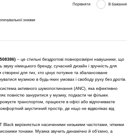
Порівняти
В бажання
опичувальної знижки
(508386)
– це стильні бездротові повнорозмірні навушники, що
ь звуку німецького бренду, сучасний дизайн і зручність для
створені для тих, хто цінує потужне та збалансоване
уватися музикою в будь-яких умовах і свободу руху без дротів.
 система активного шумопоглинання (ANC), яка ефективно
ляє повністю зануритися у музику, подкасти чи фільми.
орожуєте транспортом, працюєте в офісі або відпочиваєте
мфортний акустичний простір, де ніщо не відволікає від
T Black вирізняється насиченими низькими частотами, чіткими
исокими тонами. Музика звучить динамічно й об’ємно, а