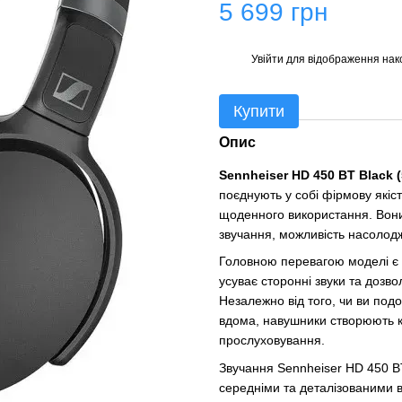
5 699 грн
Увійти
для відображення нак
%
Купити
Опис
Sennheiser HD 450 BT Black 
поєднують у собі фірмову якіст
щоденного використання. Вони 
звучання, можливість насолодж
Головною перевагою моделі є
усуває сторонні звуки та дозво
Незалежно від того, чи ви под
вдома, навушники створюють ко
прослуховування.
Звучання Sennheiser HD 450 B
середніми та деталізованими в