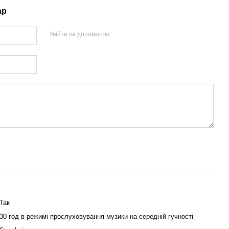
ар
Увійти за допомогою
Так
30 год в режимі прослуховування музики на середній гучності