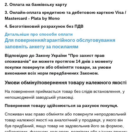
2.
Оплата на банківську карту
3. Онлайн-оплата кредитною та дебетовою карткою Visa /
Mastercard - Plata by Mono
4. Безготівковий розрахунок без ПДВ
Детальніше про способи оплати
Для повернення/гарантійного обслуговування
заповніть анкету за посиланям
Відповідно до Закону України "Про захист прав
споживачів" ви можете протягом 14 днів з моменту
або обміняти
покупки повернути
товари, за умови
виконання всіх норм передбачених Законом.
Умови обміну/повернення товару
належного
якості
На повернення приймається товар без слідів встановлення, у
непошкодженій заводській упаковці.
Повернення товару здійснюється за рахунок покупця.
Споживач має право обміняти або повернути непродовольчий
товар належної якості на аналогічний у продавця, у якого він
був придбаний, якщо товар не задовольнив його за формою,
габаритами, фасоном, кольором, розміром або з інших причин