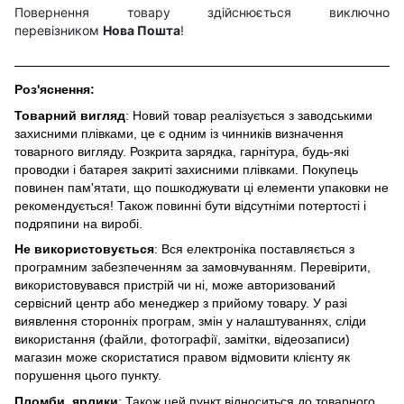
Повернення товару здійснюється виключно
перевізником
Нова Пошта
!
Роз'яснення:
Товарний вигляд
: Новий товар реалізується з заводськими
захисними плівками, це є одним із чинників визначення
товарного вигляду. Розкрита зарядка, гарнітура, будь-які
проводки і батарея закриті захисними плівками. Покупець
повинен пам'ятати, що пошкоджувати ці елементи упаковки не
рекомендується! Також повинні бути відсутніми потертості і
подряпини на виробі.
Не використовується
: Вся електроніка поставляється з
програмним забезпеченням за замовчуванням. Перевірити,
використовувався пристрій чи ні, може авторизований
сервісний центр або менеджер з прийому товару. У разі
виявлення сторонніх програм, змін у налаштуваннях, сліди
використання (файли, фотографії, замітки, відеозаписи)
магазин може скористатися правом відмовити клієнту як
порушення цього пункту.
Пломби, ярлики
: Також цей пункт відноситься до товарного