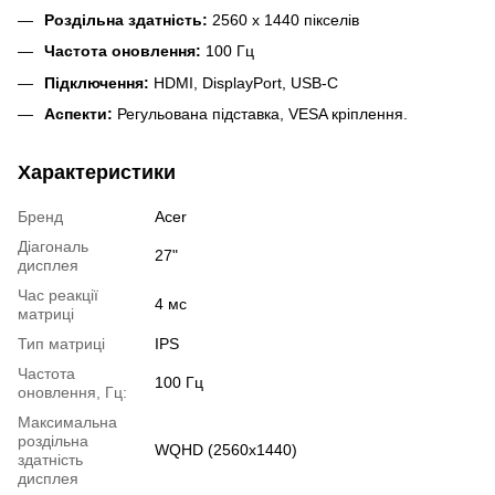
Роздільна здатність:
2560 x 1440 пікселів
Частота оновлення:
100 Гц
Підключення:
HDMI, DisplayPort, USB-C
Аспекти:
Регульована підставка, VESA кріплення.
Характеристики
Бренд
Acer
Діагональ
27"
дисплея
Час реакції
4 мс
матриці
Тип матриці
IPS
Частота
100 Гц
оновлення, Гц:
Максимальна
роздільна
WQHD (2560х1440)
здатність
дисплея