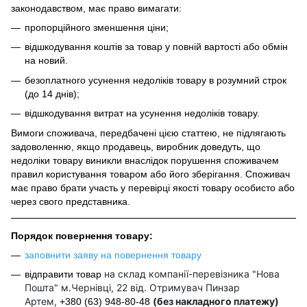
законодавством, має право вимагати:
пропорційного зменшення ціни;
відшкодування коштів за товар у повній вартості або обмін
на новий.
безоплатного усунення недоліків товару в розумний строк
(до 14 днів);
відшкодування витрат на усунення недоліків товару.
Вимоги споживача, передбачені цією статтею, не підлягають
задоволенню, якщо продавець, виробник доведуть, що
недоліки товару виникли внаслідок порушення споживачем
правил користування товаром або його зберігання. Споживач
має право брати участь у перевірці якості товару особисто або
через свого представника.
Порядок повернення товару:
заповнити заяву на повернення товару
на склад компанії-перевізника "Нова
відправити товар
Пошта" м.Чернівці, 22 від. Отримувач Пинзар
Артем,
(без накладного платежу)
+380 (63) 948-80-48