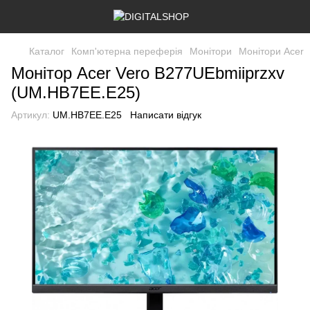
Каталог
Комп'ютерна переферія
Монітори
Монітори Acer
Монітор Acer Vero B277UEbmiiprzxv
(UM.HB7EE.E25)
Артикул:
UM.HB7EE.E25
Написати відгук