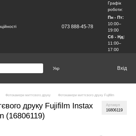
Графік
роботи:
Пн - Пт:
10:00–
073 888-45-78
ційності
19:00
Сб - Нд:
11:00–
17:00
Вхід
Укр
Фотокамери миттєвого друку
Фотокамери миттєвого друку Fujifilm
вого друку Fujifilm Instax
Артикул
16806119
en (16806119)