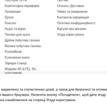
Ноутбуки та Пк
Про нас
Комп'ютерна переферія
Оплата і Доставка
Телевізори
Обмін та повернення
Dyson
Контактна інформація
Консолі
Політика конфіденційності
Аудіо та відео
Відгуки про магазин
Техніка для кухні
Угода користувача
Дрібна побутова техніка
Велика побутова техніка
PocketBook
Електронні книги
Зарядні станції
Модеми 4G (LTE), 3G,
супутникові
Квадрокоптери
Електросамокати
 маркетингу та статистичних цілей, а також для безпечної та оптим
LEGO
х вашого браузера. Натисніть кнопку «Погодитися», щоб дати згоду
жна ознайомитися на сторінці
Угода користувача
.