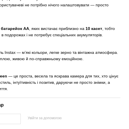
ористувачеві не потрібно нічого налаштовувати — просто
 батарейок AA
, яких вистачає приблизно на
10 касет
, тобто
о в подорожах і не потребує спеціальних акумуляторів.
ь Instax — м’які кольори, легке зерно та вінтажна атмосфера.
еплою, живою й по-справжньому емоційною.
reen
— це проста, весела та яскрава камера для тих, хто цінує
стиль, інтуїтивність і позитив, даруючи не просто знімки, а
иття.
ар
Увійти за допомогою