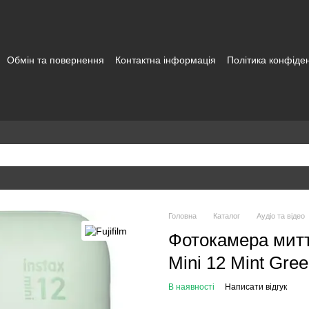
Обмін та повернення
Контактна інформація
Політика конфіден
а користувача
Головна
Каталог
Аудіо та відео
Фотокамера миттє
Mini 12 Mint Gre
В наявності
Написати відгук