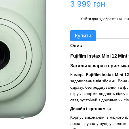
3 999 грн
Увійти
для відображення нак
%
Купити
Опис
Fujifilm Instax Mini 12 Min
Загальна характеристика
Камера
Fujifilm Instax Mini 1
задоволення від зйомки. Вона 
одразу, без редагування та філ
округлі форми додають відчутт
свят, зустрічей з друзями чи сі
Дизайн і ергономіка
Корпус виконаний із міцного 
легка, зручна у руці, усі елем