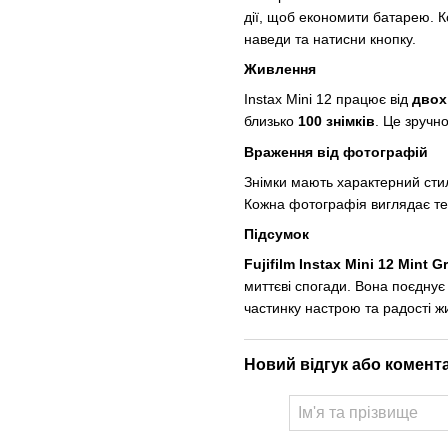
дії, щоб економити батарею. К
наведи та натисни кнопку.
Живлення
Instax Mini 12 працює від
двох
близько
100 знімків
. Це зручн
Враження від фотографій
Знімки мають характерний стил
Кожна фотографія виглядає т
Підсумок
Fujifilm Instax Mini 12 Mint G
миттєві спогади. Вона поєднує 
частинку настрою та радості ж
Новий відгук або комент