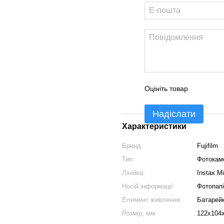
Оцініть товар
Надіслати
Характеристики
Бренд:
Fujifilm
Тип:
Фотокам
Лінійка:
Instax Mi
Носій інформації:
Фотопап
Елемент живлення:
Батарейк
Розмір, мм:
122х104х