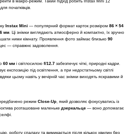
рейти в макро-режим. Такий підхід робить Instax Mini 12
ля початківців.
вку
Instax Mini
— популярний формат карток розміром
86 × 54
46 мм
. Ці знімки виглядають атмосферно й компактно, їх зручно
рашати ними кімнату. Проявлення фото займає близько
90
роцес — справжнє задоволення.
ню
60 мм
і світлосилою
f/12.7
забезпечує чіткі, природні кадри.
є експозицію під освітлення, а при недостатньому світлі
вдяки цьому навіть у вечірній час знімки виходять яскравими й
передбачено режим
Close-Up
, який дозволяє фокусуватись із
б’єктива розташоване маленьке
дзеркальце
— воно допомагає
селфі.
ію, роботу спалаху та вимикається після кількох хвилин без