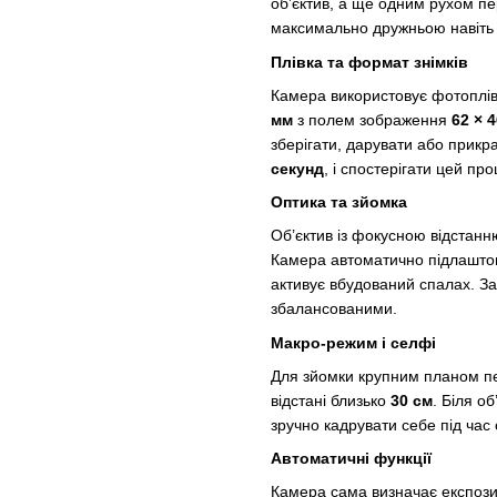
об’єктив, а ще одним рухом пе
максимально дружньою навіть д
Плівка та формат знімків
Камера використовує фотоплі
мм
з полем зображення
62 × 
зберігати, дарувати або прик
секунд
, і спостерігати цей п
Оптика та зйомка
Об’єктив із фокусною відстан
Камера автоматично підлаштову
активує вбудований спалах. За
збалансованими.
Макро-режим і селфі
Для зйомки крупним планом 
відстані близько
30 см
. Біля о
зручно кадрувати себе під час 
Автоматичні функції
Камера сама визначає експозиц