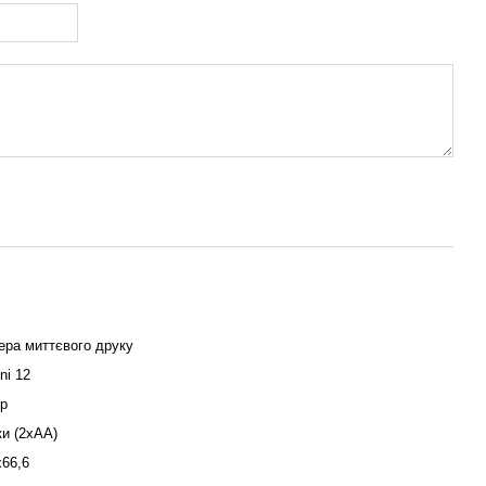
ера миттєвого друку
ni 12
ір
и (2xAA)
66,6