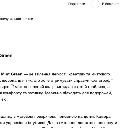
Порівняти
В бажання
опичувальної знижки
t Green
2 Mint Green
— це втілення легкості, креативу та миттєвого
створена для тих, хто хоче отримувати справжні фотографії
ьтрів. Її м’ятно-зелений колір виглядає свіжо й грайливо, а
я комфорту та затишку. Ідеально підходить для подорожей,
м’єю.
пластику з матовою поверхнею, приємною на дотик. Камера
енти управління інтуїтивні. Для ввімкнення достатньо повернути