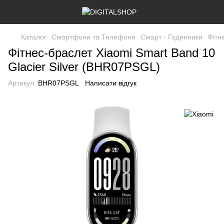
Каталог
Смартфони та Телефони
Смарт - Годинники
Фітн
Фітнес-браслет Xiaomi Smart Band 10
Glacier Silver (BHR07PSGL)
Артикул:
BHR07PSGL
Написати відгук