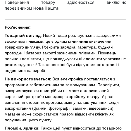
Повернення товару здійснюється виключно
перевізником
Нова Пошта
!
Роз'яснення:
Товарний вигляд
: Новий товар реалізується з заводськими
захисними плівками, це є одним із чинників визначення
товарного вигляду. Розкрита зарядка, гарнітура, будь-які
проводки і батарея закриті захисними плівками. Покупець
повинен пам'ятати, що пошкоджувати ці елементи упаковки не
рекомендується! Також повинні бути відсутніми потертості і
подряпини на виробі.
Не використовується
: Вся електроніка поставляється з
програмним забезпеченням за замовчуванням. Перевірити,
використовувався пристрій чи ні, може авторизований
сервісний центр або менеджер з прийому товару. У разі
виявлення сторонніх програм, змін у налаштуваннях, сліди
використання (файли, фотографії, замітки, відеозаписи)
магазин може скористатися правом відмовити клієнту як
порушення цього пункту.
Пломби, ярлики
: Також цей пункт відноситься до товарного