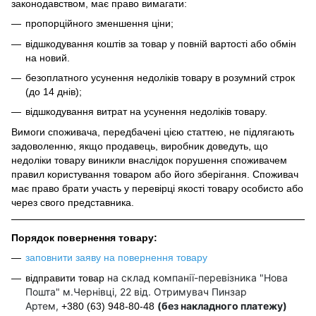
законодавством, має право вимагати:
пропорційного зменшення ціни;
відшкодування коштів за товар у повній вартості або обмін
на новий.
безоплатного усунення недоліків товару в розумний строк
(до 14 днів);
відшкодування витрат на усунення недоліків товару.
Вимоги споживача, передбачені цією статтею, не підлягають
задоволенню, якщо продавець, виробник доведуть, що
недоліки товару виникли внаслідок порушення споживачем
правил користування товаром або його зберігання. Споживач
має право брати участь у перевірці якості товару особисто або
через свого представника.
Порядок повернення товару:
заповнити заяву на повернення товару
на склад компанії-перевізника "Нова
відправити товар
Пошта" м.Чернівці, 22 від. Отримувач Пинзар
Артем,
(без накладного платежу)
+380 (63) 948-80-48