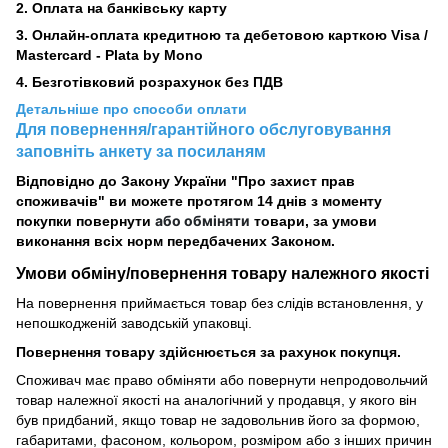
2.
Оплата на банківську карту
3. Онлайн-оплата кредитною та дебетовою карткою Visa /
Mastercard - Plata by Mono
4. Безготівковий розрахунок без ПДВ
Детальніше про способи оплати
Для повернення/гарантійного обслуговування
заповніть анкету за посиланям
Відповідно до Закону України "Про захист прав
споживачів" ви можете протягом 14 днів з моменту
або обміняти
покупки повернути
товари, за умови
виконання всіх норм передбачених Законом.
Умови обміну/повернення товару
належного
якості
На повернення приймається товар без слідів встановлення, у
непошкодженій заводській упаковці.
Повернення товару здійснюється за рахунок покупця.
Споживач має право обміняти або повернути непродовольчий
товар належної якості на аналогічний у продавця, у якого він
був придбаний, якщо товар не задовольнив його за формою,
габаритами, фасоном, кольором, розміром або з інших причин