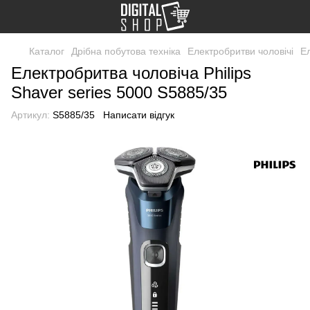
Каталог
Дрібна побутова техніка
Електробритви чоловічі
Ел
Електробритва чоловіча Philips
Shaver series 5000 S5885/35
Артикул:
S5885/35
Написати відгук