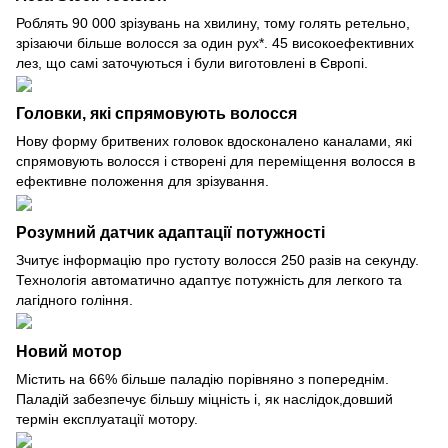
Роблять 90 000 зрізувань на хвилину, тому голять ретельно,
зрізаючи більше волосся за один рух*. 45 високоефективних
лез, що самі заточуються і були виготовлені в Європі.
Головки, які спрямовують волосся
Нову форму бритвених головок вдосконалено каналами, які
спрямовують волосся і створені для переміщення волосся в
ефективне положення для зрізування.
Розумний датчик адаптації потужності
Зчитує інформацію про густоту волосся 250 разів на секунду.
Технологія автоматично адаптує потужність для легкого та
лагідного гоління.
Новий мотор
Містить на 66% більше паладію порівняно з попереднім.
Паладій забезпечує більшу міцність і, як наслідок,довший
термін експлуатації мотору.