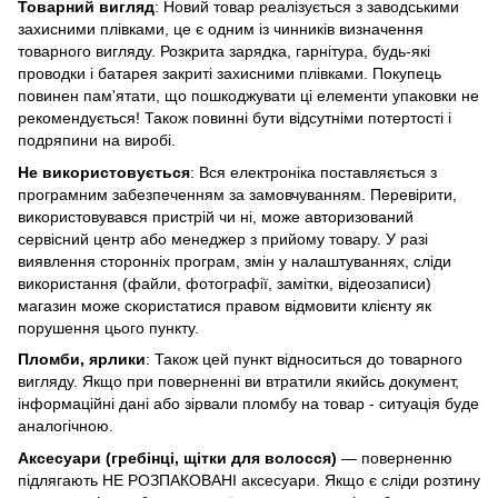
Товарний вигляд
: Новий товар реалізується з заводськими
захисними плівками, це є одним із чинників визначення
товарного вигляду. Розкрита зарядка, гарнітура, будь-які
проводки і батарея закриті захисними плівками. Покупець
повинен пам'ятати, що пошкоджувати ці елементи упаковки не
рекомендується! Також повинні бути відсутніми потертості і
подряпини на виробі.
Не використовується
: Вся електроніка поставляється з
програмним забезпеченням за замовчуванням. Перевірити,
використовувався пристрій чи ні, може авторизований
сервісний центр або менеджер з прийому товару. У разі
виявлення сторонніх програм, змін у налаштуваннях, сліди
використання (файли, фотографії, замітки, відеозаписи)
магазин може скористатися правом відмовити клієнту як
порушення цього пункту.
Пломби, ярлики
: Також цей пункт відноситься до товарного
вигляду. Якщо при поверненні ви втратили якийсь документ,
інформаційні дані або зірвали пломбу на товар - ситуація буде
аналогічною.
Аксесуари (гребінці, щітки для волосся)
— поверненню
підлягають НЕ РОЗПАКОВАНІ аксесуари. Якщо є сліди розтину