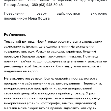
Пинзар Артем,
+380 (63) 948-80-48
Повернення товару здійснюється виключно
перевізником
Нова Пошта
!
Роз'яснення:
Товарний вигляд
: Новий товар реалізується з заводськими
захисними плівками, це є одним із чинників визначення
товарного вигляду. Розкрита зарядка, гарнітура, будь-які
проводки і батарея закриті захисними плівками. Покупець
повинен пам'ятати, що пошкоджувати ці елементи упаковки не
рекомендується! Також повинні бути відсутніми потертості і
подряпини на виробі.
Не використовується
: Вся електроніка поставляється з
програмним забезпеченням за замовчуванням. Перевірити,
використовувався пристрій чи ні, може авторизований
сервісний центр або менеджер з прийому товару. У разі
виявлення сторонніх програм, змін у налаштуваннях, сліди
використання (файли, фотографії, замітки, відеозаписи)
магазин може скористатися правом відмовити клієнту як