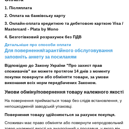
1. Післяплата
2.
Оплата на банківську карту
3. Онлайн-оплата кредитною та дебетовою карткою Visa /
Mastercard - Plata by Mono
4. Безготівковий розрахунок без ПДВ
Детальніше про способи оплати
Для повернення/гарантійного обслуговування
заповніть анкету за посиланям
Відповідно до Закону України "Про захист прав
споживачів" ви можете протягом 14 днів з моменту
або обміняти
покупки повернути
товари, за умови
виконання всіх норм передбачених Законом.
Умови обміну/повернення товару
належного
якості
На повернення приймається товар без слідів встановлення, у
непошкодженій заводській упаковці.
Повернення товару здійснюється за рахунок покупця.
Споживач має право обміняти або повернути непродовольчий
товар належної якості на аналогічний у продавця, у якого він