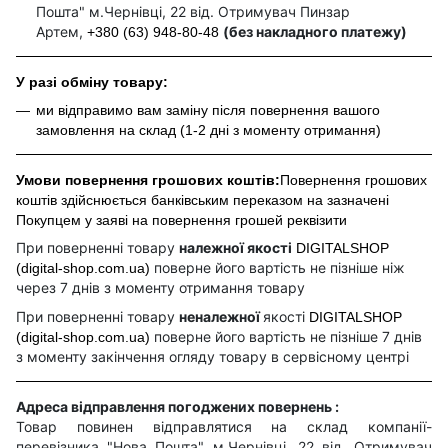
Пошта" м.Чернівці, 22 від. Отримувач Пинзар
Артем,
(без накладного платежу)
+380 (63) 948-80-48
У разі обміну товару:
ми відправимо вам заміну після повернення вашого
замовлення на склад (1-2 дні з моменту отримання)
Умови повернення грошових коштів:
Повернення грошових
коштів здійснюється банківським переказом на зазначені
Покупцем у заяві на повернення грошей реквізити
При поверненні товару
належної якості
DIGITALSHOP
поверне його вартість не пізніше ніж
(digital-shop.com.ua)
через 7 днів з моменту отримання товару
При поверненні товару
неналежної
якості
DIGITALSHOP
поверне його вартість не пізніше 7 днів
(digital-shop.com.ua)
з моменту закінчення огляду товару в сервісному центрі
Адреса відправлення погоджених повернень :
Товар повинен відправлятися на склад компанії-
перевізника "Нова Пошта" м.Чернівці, 22 від. Отримувач