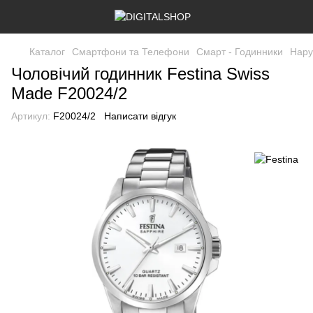
Каталог
Смартфони та Телефони
Смарт - Годинники
Нару
Чоловічий годинник Festina Swiss
Made F20024/2
Артикул:
F20024/2
Написати відгук