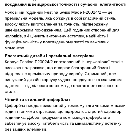
поєднання швейцарської точності і сучасної елегантності
Чоловічий годинник Festina Swiss Made F20024/2 — це
преміальна модель, яка об’єднує в собі класичний стиль,
високу якість виготовлення та точність, підтверджену
швейцарським походженням. Цей годинник створений для
чоловіків, які цінують витончену естетику, надійність і
функціональність у повсякденному житті та важливих
моментах.
Елегантний дизайн і преміальні матеріали
Корпус Festina F20024/2 виготовлений із нержавіючої сталі з
високою поліровкою, що створює благородний блиск і
підкреслює преміальну природу виробу. Стриманий, але
вишуканий дизайн корпусу чудово поєднується з класичним
одягом — від ділового костюма до елегантного вечірнього
стилю.
Чіткий та стильний циферблат
Циферблат моделі виконаний у темному тлі з чіткими мітками
годин і тонкими стрілками, що підкреслює строгий характер
годинника. Добре продумана композиція циферблата
забезпечує високу читабельність та мінімалістичну естетику
без зайвих елементів.