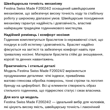
Швейцарська точність механізму
Festina Swiss Made F20024/2 оснащений швейцарським
механізмом, що забезпечує високу точність ходу та стабільну
роботу у широкому діапазоні умов. Швейцарське походження
механізму гарантує надійність і довговічність, властиві
найкращим традиціям годинникового мистецтва.
Надійний ремінець і комфорт носіння
Годинник комплектується браслетом із нержавіючої сталі, що
поєднує в собі естетику і довговічність. Браслет надійно
фіксується на зап’ясті та забезпечує комфорт навіть при
тривалому носінні. Матеріали браслета стійкі до зношування,
корозії та денних навантажень.
Практичність і стильні деталі
Модель Festina Swiss Made F20024/2 вирізняється
продуманими деталями: чіткі індекси, приваблива
матово‑глянсова обробка поверхонь, тонкі стрілки та логотип
бренду на циферблаті. Всі ці елементи створюють образ
стильного годинника, що підкреслює статус і смак власника.
Для кого ця модель
Festina Swiss Made F20024/2 — ідеальний вибір для чоловіків,
які цінують високу якість, швейцарську точність і лаконічний